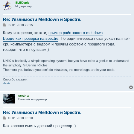
SLEDopit
Модератор
Re: Уязвимости Meltdown и Spectre.
С
09.01.2018 22:15
о
о
Кому интересно, кстати,
пример работющего meltdown
.
б
Вроде как проверка на spectre
. Но ради интереса позапускал на intel-
щ
е
cpu компьютере с ведром и прочим софтом с прошлого года,
н
говорит, что я неуязвим )
и
е
UNIX is basically a simple operating system, but you have to be a genius to understand
the simplicity. © Dennis Ritchie
The more you believe you don't do mistakes, the more bugs are in your code.
Спасибо сказали:
devilr
serzh-z
Бывший модератор
Re: Уязвимости Meltdown и Spectre.
С
10.01.2018 03:10
о
о
Как хорошо иметь древний процессор. )
б
щ