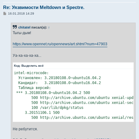
Re: Уязвимости Meltdown и Spectre.
С
16.01.2018 14:29
о
о
б
chitatel
писал(а):
↑
щ
е
Тыгы-дым!
н
и
е
https://www.opennet.ru/opennews/art.shtml?num=47903
Уа-ха-ха-ха-ха...
Код:
Выделить всё
intel-microcode:

  Установлен: 3.20180108.0~ubuntu16.04.2

  Кандидат:   3.20180108.0~ubuntu16.04.2

  Таблица версий:

 *** 3.20180108.0~ubuntu16.04.2 500

        500 http://archive.ubuntu.com/ubuntu xenial-update
        500 http://archive.ubuntu.com/ubuntu xenial-securi
        100 /var/lib/dpkg/status

     3.20151106.1 500

        500 http://archive.ubuntu.com/ubuntu xenial/restr
Не ребутится.