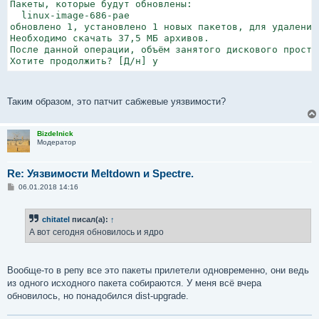
Пакеты, которые будут обновлены:

  linux-image-686-pae

обновлено 1, установлено 1 новых пакетов, для удаления
Необходимо скачать 37,5 MБ архивов.

После данной операции, объём занятого дискового простр
Хотите продолжить? [Д/н] y
Таким образом, это патчит сабжевые уязвимости?
Bizdelnick
Модератор
Re: Уязвимости Meltdown и Spectre.
С
06.01.2018 14:16
о
о
б
chitatel
писал(а):
↑
щ
е
А вот сегодня обновилось и ядро
н
и
е
Вообще-то в репу все это пакеты прилетели одновременно, они ведь
из одного исходного пакета собираются. У меня всё вчера
обновилось, но понадобился dist-upgrade.