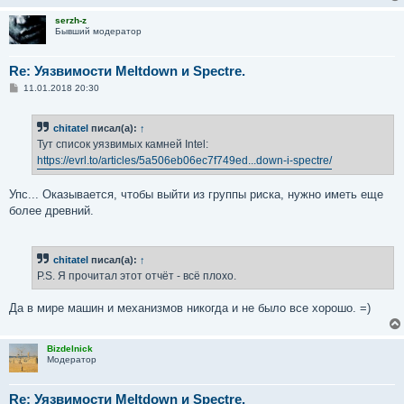
serzh-z
Бывший модератор
Re: Уязвимости Meltdown и Spectre.
С
11.01.2018 20:30
о
о
б
chitatel
писал(а):
↑
щ
е
Тут список уязвимых камней Intel:
н
https://evrl.to/articles/5a506eb06ec7f749ed...down-i-spectre/
и
е
Упс... Оказывается, чтобы выйти из группы риска, нужно иметь еще
более древний.
chitatel
писал(а):
↑
P.S. Я прочитал этот отчёт - всё плохо.
Да в мире машин и механизмов никогда и не было все хорошо. =)
Bizdelnick
Модератор
Re: Уязвимости Meltdown и Spectre.