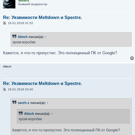
serzh-z
Бывший модератор
Re: Уязвимости Meltdown и Spectre.
С
18.01.2018 01:52
о
о
б
Aliech
писал(а):
↑
щ
е
хром-коробки
н
и
е
Кажется, я что-то пропустил. Это полноценный ПК от Google?
Aliech
Re: Уязвимости Meltdown и Spectre.
С
18.01.2018 03:40
о
о
б
serzh-z
писал(а):
↑
щ
е
н
Aliech
писал(а):
↑
и
е
хром-коробки
Кажется, я что-то пропустил. Это полноценный ПК от Google?