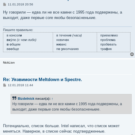
С
11.01.2018 20:56
о
о
Ну говорили — едва ли не все камни с 1995 года подвержены, а
б
выходит, даже первые core якобы безопасненькие.
щ
е
н
и
Пишите правильно:
е
в консол
и
в течени
е
(часа)
приемл
е
мо
вк
у́пе
(с чем-либо)
нович
о
к
пробле
м
а
в о
бщем
ню
анс
проб
о
вать
в
оо
бще
п
о у
молчанию
тра
ф
ик
NickLion
Re: Уязвимости Meltdown и Spectre.
С
12.01.2018 11:44
о
о
б
Bizdelnick
писал(а):
↑
щ
е
Ну говорили — едва ли не все камни с 1995 года подвержены, а
н
выходит, даже первые core якобы безопасненькие.
и
е
Потенциально, список больше. Intel написал, что список может
меняться. Наверное, в списке сейчас подтвердженные.