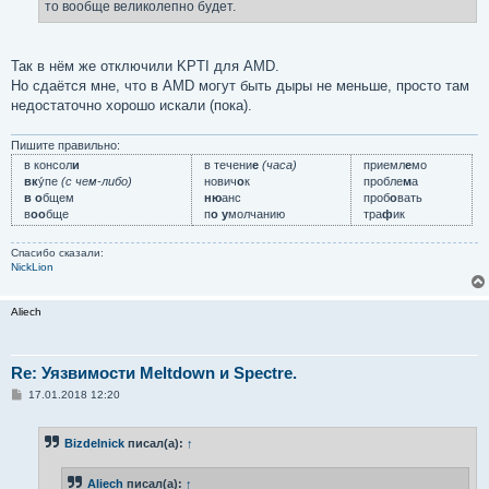
е
то вообще великолепно будет.
Так в нём же отключили KPTI для AMD.
Но сдаётся мне, что в AMD могут быть дыры не меньше, просто там
недостаточно хорошо искали (пока).
Пишите правильно:
в консол
и
в течени
е
(часа)
приемл
е
мо
вк
у́пе
(с чем-либо)
нович
о
к
пробле
м
а
в о
бщем
ню
анс
проб
о
вать
в
оо
бще
п
о у
молчанию
тра
ф
ик
Спасибо сказали:
NickLion
Aliech
Re: Уязвимости Meltdown и Spectre.
С
17.01.2018 12:20
о
о
б
Bizdelnick
писал(а):
↑
щ
е
н
Aliech
писал(а):
↑
и