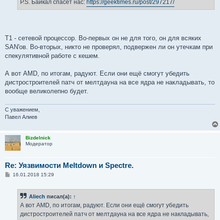
P.S. Байкал спасёт нас:
https://geektimes.ru/post/297217/
T1 - сетевой процессор. Во-первых он не для того, он для всяких
SAN'ов. Во-вторых, никто не проверял, подвержен ли он утечкам при
спекулятивной работе с кешем.
А вот AMD, по итогам, радуют. Если они ещё смогут убедить
дистростроителей патч от мелтдауна на все ядра не накладывать, то
вообще великолепно будет.
С уважением,
Павел Алиев
Bizdelnick
Модератор
Re: Уязвимости Meltdown и Spectre.
С
16.01.2018 15:29
о
о
б
Aliech
писал(а):
↑
щ
е
А вот AMD, по итогам, радуют. Если они ещё смогут убедить
н
дистростроителей патч от мелтдауна на все ядра не накладывать,
и