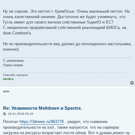
Ну не совсем. Это неттоп с ХромОсью. Очень маленький неттоп. На
очень качественной начинке. Достаточно же будет упомянуть, что
Гугль имеет для своего железа собственные SuperIO и EC?
С неприлично проработанной собственной реализацией БИОСа, на
базе Coreboot'а.
Но по производительности ему далеко до полноценного настольника,
конечно)
С уважением,
Павел Алиев
Спасибо сказали:
serzh-z
azsx
Re: Уязвимости Meltdown и Spectre.
С
19.01.2018 05:18
о
о
Почитал
https://3dnews.ru/963779
, увидел, что снижение
б
производительности на ssd , также жалуются, что на серверах
щ
е
нагрузка на ресурсы возрастает после обнов. Вот я думаю,может ну