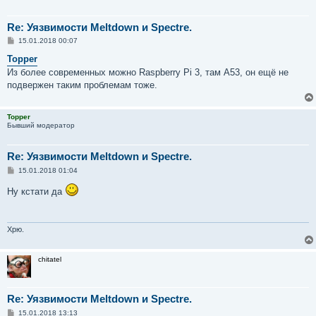
Re: Уязвимости Meltdown и Spectre.
С
15.01.2018 00:07
о
о
Topper
б
Из более современных можно Raspberry Pi 3, там A53, он ещё не
щ
е
подвержен таким проблемам тоже.
н
и
е
Topper
Бывший модератор
Re: Уязвимости Meltdown и Spectre.
С
15.01.2018 01:04
о
о
Ну кстати да
б
щ
е
н
и
Хрю.
е
chitatel
Re: Уязвимости Meltdown и Spectre.
С
15.01.2018 13:13