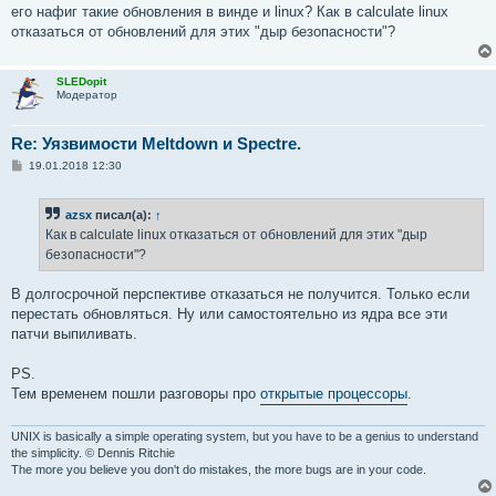
н
его нафиг такие обновления в винде и linux? Как в calculate linux
и
е
отказаться от обновлений для этих "дыр безопасности"?
SLEDopit
Модератор
Re: Уязвимости Meltdown и Spectre.
С
19.01.2018 12:30
о
о
б
azsx
писал(а):
↑
щ
е
Как в calculate linux отказаться от обновлений для этих "дыр
н
безопасности"?
и
е
В долгосрочной перспективе отказаться не получится. Только если
перестать обновляться. Ну или самостоятельно из ядра все эти
патчи выпиливать.
PS.
Тем временем пошли разговоры про
открытые процессоры
.
UNIX is basically a simple operating system, but you have to be a genius to understand
the simplicity. © Dennis Ritchie
The more you believe you don't do mistakes, the more bugs are in your code.