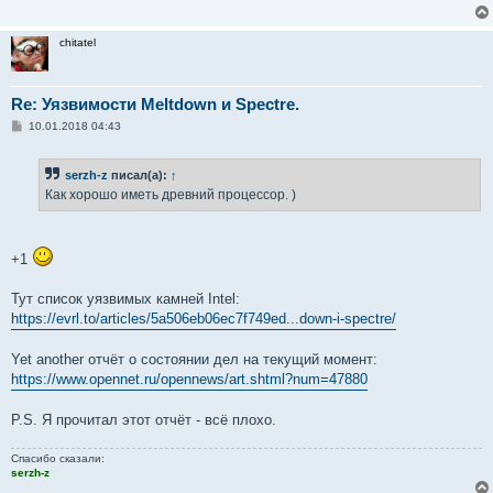
е
н
и
chitatel
е
Re: Уязвимости Meltdown и Spectre.
С
10.01.2018 04:43
о
о
б
serzh-z
писал(а):
↑
щ
е
Как хорошо иметь древний процессор. )
н
и
е
+1
Тут список уязвимых камней Intel:
https://evrl.to/articles/5a506eb06ec7f749ed...down-i-spectre/
Yet another отчёт о состоянии дел на текущий момент:
https://www.opennet.ru/opennews/art.shtml?num=47880
P.S. Я прочитал этот отчёт - всё плохо.
Спасибо сказали:
serzh-z