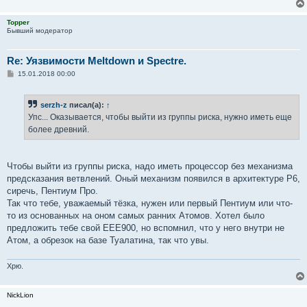
Topper
Бывший модератор
Re: Уязвимости Meltdown и Spectre.
С
15.01.2018 00:00
о
о
б
serzh-z
писал(а):
↑
щ
е
Упс... Оказывается, чтобы выйти из группы риска, нужно иметь еще
н
более древний.
и
е
Чтобы выйти из группы риска, надо иметь процессор без механизма
предсказания ветвлений. Оный механизм появился в архитектуре P6,
сиречь, Пентиум Про.
Так что тебе, уважаемый тёзка, нужен или первый Пентиум или что-
то из основанных на оном самых ранних Атомов. Хотел было
предложить тебе свой ЕЕЕ900, но вспомнил, что у него внутри не
Атом, а обрезок на базе Туалатина, так что увы.
Хрю.
NickLion