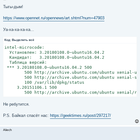
о
о
Тыгы-дым!
б
щ
е
https://www.opennet.ru/opennews/art.shtml?num=47903
н
и
е
Уа-ха-ха-ха-ха...
Код:
Выделить всё
intel-microcode:

  Установлен: 3.20180108.0~ubuntu16.04.2

  Кандидат:   3.20180108.0~ubuntu16.04.2

  Таблица версий:

 *** 3.20180108.0~ubuntu16.04.2 500

        500 http://archive.ubuntu.com/ubuntu xenial-up
        500 http://archive.ubuntu.com/ubuntu xenial-se
        100 /var/lib/dpkg/status

     3.20151106.1 500

        500 http://archive.ubuntu.com/ubuntu xenial/re
Не ребутится.
P.S. Байкал спасёт нас:
https://geektimes.ru/post/297217/
Aliech