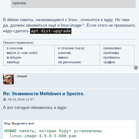
  * Bump ABI to 5.

е
причем.
 -- Yves-Alexis Perez <corsac@debian.org>  Thu, 04 Jan
%
В debian пакеты, начинающиеся с linux-, относятся к ядру. Но таки
да, должен обновиться ещё и linux-image-*. Если этого не произошло,
надо сделать
apt dist-upgrade
.
Пишите правильно:
в консол
и
в течени
е
(часа)
приемл
е
мо
вк
у́пе
(с чем-либо)
нович
о
к
пробле
м
а
в о
бщем
ню
анс
проб
о
вать
в
оо
бще
п
о у
молчанию
тра
ф
ик
chitatel
Re: Уязвимости Meltdown и Spectre.
С
06.01.2018 11:57
о
о
А вот сегодня обновилось и ядро
б
щ
е
н
Код:
Выделить всё
и
е
НОВЫЕ пакеты, которые будут установлены:

  linux-image-4.9.0-5-686-pae
