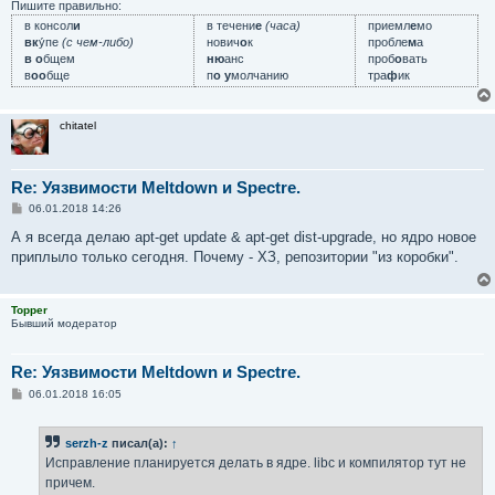
Пишите правильно:
в консол
и
в течени
е
(часа)
приемл
е
мо
вк
у́пе
(с чем-либо)
нович
о
к
пробле
м
а
в о
бщем
ню
анс
проб
о
вать
в
оо
бще
п
о у
молчанию
тра
ф
ик
chitatel
Re: Уязвимости Meltdown и Spectre.
С
06.01.2018 14:26
о
о
А я всегда делаю apt-get update & apt-get dist-upgrade, но ядро новое
б
приплыло только сегодня. Почему - ХЗ, репозитории "из коробки".
щ
е
н
и
Topper
е
Бывший модератор
Re: Уязвимости Meltdown и Spectre.
С
06.01.2018 16:05
о
о
б
serzh-z
писал(а):
↑
щ
е
Исправление планируется делать в ядре. libc и компилятор тут не
н
причем.
и