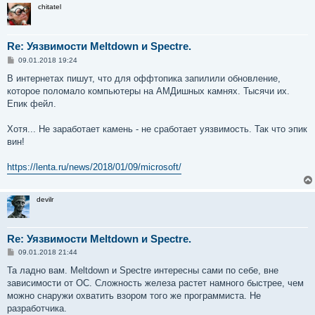
chitatel
Re: Уязвимости Meltdown и Spectre.
С
09.01.2018 19:24
о
о
В интернетах пишут, что для оффтопика запилили обновление,
б
которое поломало компьютеры на АМДишных камнях. Тысячи их.
щ
е
Епик фейл.
н
и
е
Хотя... Не заработает камень - не сработает уязвимость. Так что эпик
вин!
https://lenta.ru/news/2018/01/09/microsoft/
devilr
Re: Уязвимости Meltdown и Spectre.
С
09.01.2018 21:44
о
о
Та ладно вам. Meltdown и Spectre интересны сами по себе, вне
б
зависимости от ОС. Сложность железа растет намного быстрее, чем
щ
е
можно снаружи охватить взором того же программиста. Не
н
разработчика.
и