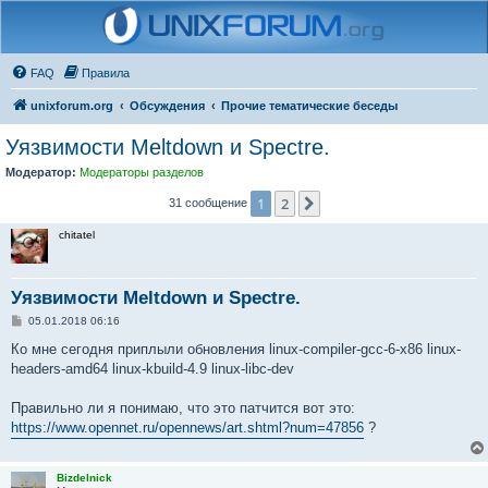
FAQ
Правила
unixforum.org
Обсуждения
Прочие тематические беседы
Уязвимости Meltdown и Spectre.
Модератор:
Модераторы разделов
1
2
След.
31 сообщение
chitatel
Уязвимости Meltdown и Spectre.
С
05.01.2018 06:16
о
о
Ко мне сегодня приплыли обновления linux-compiler-gcc-6-x86 linux-
б
headers-amd64 linux-kbuild-4.9 linux-libc-dev
щ
е
н
Правильно ли я понимаю, что это патчится вот это:
и
е
https://www.opennet.ru/opennews/art.shtml?num=47856
?
Bizdelnick