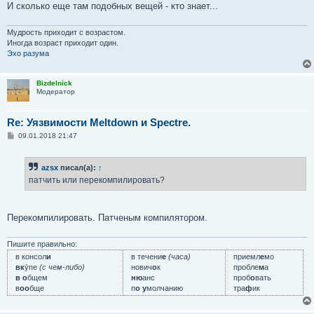
е
И сколько еще там подобных вещей - кто знает...
Мудрость приходит с возрастом.
Иногда возраст приходит один.
Эхо разума
Bizdelnick
Модератор
Re: Уязвимости Meltdown и Spectre.
С
09.01.2018 21:47
о
о
б
azsx
писал(а):
↑
щ
е
патчить или перекомпилировать?
н
и
е
Перекомпилировать. Патченым компилятором.
Пишите правильно:
в консол
и
в течени
е
(часа)
приемл
е
мо
вк
у́пе
(с чем-либо)
нович
о
к
пробле
м
а
в о
бщем
ню
анс
проб
о
вать
в
оо
бще
п
о у
молчанию
тра
ф
ик