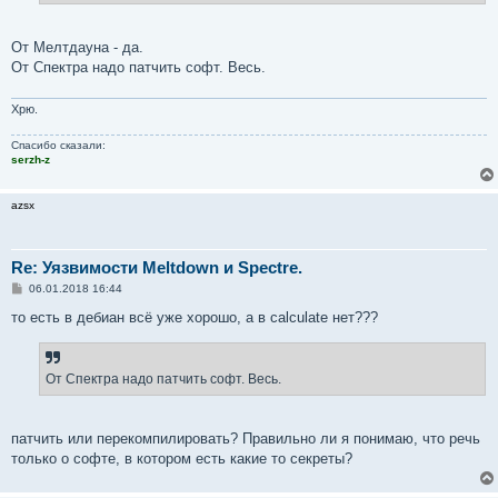
е
От Мелтдауна - да.
От Спектра надо патчить софт. Весь.
Хрю.
Спасибо сказали:
serzh-z
azsx
Re: Уязвимости Meltdown и Spectre.
С
06.01.2018 16:44
о
о
то есть в дебиан всё уже хорошо, а в calculate нет???
б
щ
е
н
От Спектра надо патчить софт. Весь.
и
е
патчить или перекомпилировать? Правильно ли я понимаю, что речь
только о софте, в котором есть какие то секреты?