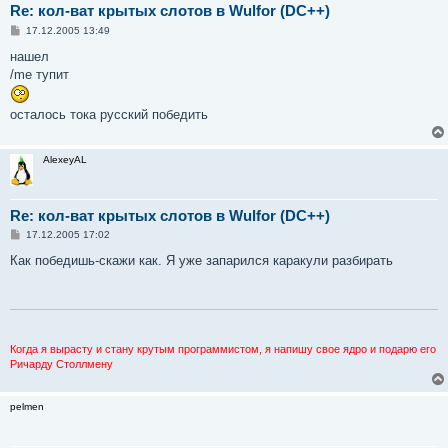
Re: кол-ват крытых слотов в Wulfor (DC++)
С
17.12.2005 13:49
о
о
нашел
б
/me тупит
щ
е
н
осталось тока русский победить
и
е
AlexeyAL
Re: кол-ват крытых слотов в Wulfor (DC++)
С
17.12.2005 17:02
о
о
Как победишь-скажи как. Я уже запарился каракули разбирать
б
щ
е
н
и
е
Когда я вырасту и стану крутым программистом, я напишу свое ядро и подарю его
Ричарду Столлмену
pelmen