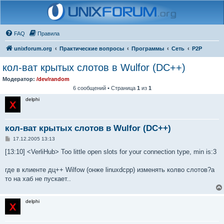
FAQ
Правила
unixforum.org
Практические вопросы
Программы
Сеть
P2P
кол-ват крытых слотов в Wulfor (DC++)
Модератор:
/dev/random
6 сообщений • Страница
1
из
1
delphi
кол-ват крытых слотов в Wulfor (DC++)
С
17.12.2005 13:13
о
о
[13:10] <VerliHub> Too little open slots for your connection type, min is:3
б
щ
е
где в клиенте дц++ Wilfow (онже linuxdcpp) изменять колво слотов?а
н
то на хаб не пускает..
и
е
delphi