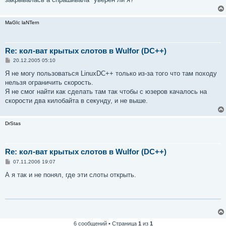
MaGIc laNTern
Re: кол-ват крытых слотов в Wulfor (DC++)
С
20.12.2005 05:10
о
о
Я не могу пользоваться LinuxDC++ только из-за того что там походу
б
нельзя ограничить скорость.
щ
е
Я не смог найти как сделать там так чтобы с юзеров качалось на
н
скорости два килобайта в секунду, и не выше.
и
е
DrStas
Re: кол-ват крытых слотов в Wulfor (DC++)
С
07.11.2006 19:07
о
о
А я так и не понял, где эти слоты открыть.
б
щ
е
н
и
е
6 сообщений • Страница
1
из
1