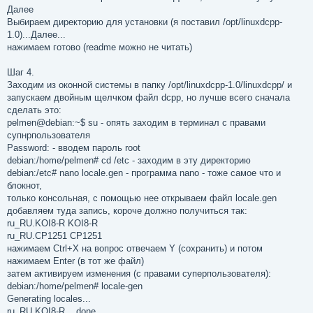
Далее
Выбираем директорию для установки (я поставил /opt/linuxdcpp-
1.0)...Далее...
нажимаем готово (readme можно не читать)
Шаг 4.
Заходим из оконной системы в папку /opt/linuxdcpp-1.0/linuxdcpp/ и
запускаем двойным щелчком файл dcpp, но лучше всего сначала
сделать это:
pelmen@debian:~$ su - опять заходим в терминал с правами
супнрпользователя
Password: - вводем пароль root
debian:/home/pelmen# cd /etc - заходим в эту директорию
debian:/etc# nano locale.gen - программа nano - тоже самое что и
блокнот,
только консольная, с помощью нее открываем файл locale.gen
добавляем туда запись, короче должно получиться так:
ru_RU.KOI8-R KOI8-R
ru_RU.CP1251 CP1251
нажимаем Ctrl+X на вопрос отвечаем Y (сохранить) и потом
нажимаем Enter (в тот же файл)
затем активируем изменения (с правами суперпользователя):
debian:/home/pelmen# locale-gen
Generating locales...
ru_RU.KOI8-R... done