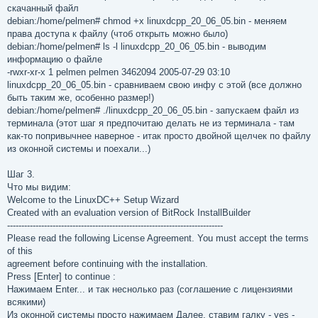
скачанный файл
debian:/home/pelmen# chmod +x linuxdcpp_20_06_05.bin - меняем
права доступа к файлу (чтоб открыть можно было)
debian:/home/pelmen# ls -l linuxdcpp_20_06_05.bin - выводим
информацию о файле
-rwxr-xr-x 1 pelmen pelmen 3462094 2005-07-29 03:10
linuxdcpp_20_06_05.bin - сравниваем свою инфу с этой (все должно
быть таким же, особенно размер!)
debian:/home/pelmen# ./linuxdcpp_20_06_05.bin - запускаем файл из
терминала (этот шаг я предпочитаю делать не из терминала - там
как-то попривычнее наверное - итак просто двойной щелчек по файлу
из оконной системы и поехали...)
Шаг 3.
Что мы видим:
Welcome to the LinuxDC++ Setup Wizard
Created with an evaluation version of BitRock InstallBuilder
----------------------------------------------------------------------------
Please read the following License Agreement. You must accept the terms
of this
agreement before continuing with the installation.
Press [Enter] to continue :
Нажимаем Enter... и так неснолько раз (соглашение с лицензиями
всякими)
Из оконной системы просто нажимаем Далее, ставим галку - yes -