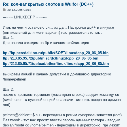
Re: кол-ват крытых слотов в Wulfor (DC++)
С
20.12.2005 04:18
о
о
---=== LINUXDCPP ===---
б
щ
е
Итак на чем я остановился... ах да... Настройки дц++ в линуксе
н
(оптимальный для меня вариант) настраивается это так :
и
е
Шаг 1.
Для начала заходим на ftp и качаем файлик один :
ftp://ftp.peredelkino.ru/public/SOFT/linuxdcpp_20_06_05.bin
ftp://213.85.95.72/pub/misc/dc/linuxdcpp_20_06_05.bin
ftp://213.85.95.71/upload/other/linux/linuxdcpp_20_06_05.bin
выбираем любой и качаем допустим в домашнюю директорию
/home/pelmen
Шаг 2.
после открываем терминал (командная строка) вводим команду su
(swich user - с нулевой опцией она значит сменить юзера на админа
root)
---------------------------------------------------------------------
pelmen@debian:~$ su - переходим в режим суперпользователя (root)
Password: - тут нас просят ввести пароль администратора - вводим
debian:/root# cd /home/pelmen - переходим в директорию, где лежит