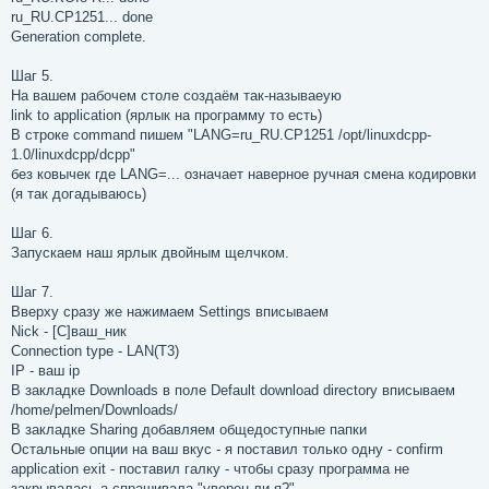
ru_RU.CP1251... done
Generation complete.
Шаг 5.
На вашем рабочем столе создаём так-называеую
link to application (ярлык на программу то есть)
В строке command пишем "LANG=ru_RU.CP1251 /opt/linuxdcpp-
1.0/linuxdcpp/dcpp"
без ковычек где LANG=... означает наверное ручная смена кодировки
(я так догадываюсь)
Шаг 6.
Запускаем наш ярлык двойным щелчком.
Шаг 7.
Вверху сразу же нажимаем Settings вписываем
Nick - [C]ваш_ник
Connection type - LAN(T3)
IP - ваш ip
В закладке Downloads в поле Default download directory вписываем
/home/pelmen/Downloads/
В закладке Sharing добавляем общедоступные папки
Остальные опции на ваш вкус - я поставил только одну - confirm
application exit - поставил галку - чтобы сразу программа не
закрывалась а спрашивала "уверен ли я?"