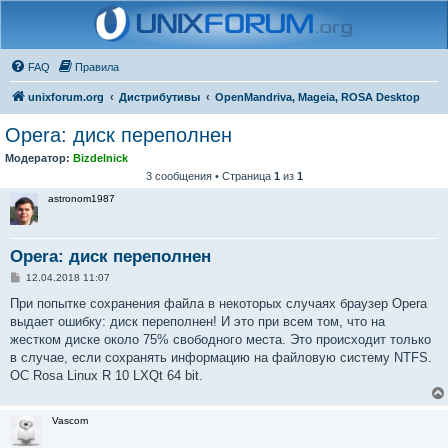
FAQ
Правила
unixforum.org
Дистрибутивы
OpenMandriva, Mageia, ROSA Desktop
Opera: диск переполнен
Модератор:
Bizdelnick
3 сообщения • Страница
1
из
1
astronom1987
Opera: диск переполнен
С
12.04.2018 11:07
о
о
При попытке сохранения файла в некоторых случаях браузер Opera
б
выдает ошибку: диск переполнен! И это при всем том, что на
щ
е
жестком диске около 75% свободного места. Это происходит только
н
в случае, если сохранять информацию на файловую систему NTFS.
и
е
ОС Rosa Linux R 10 LXQt 64 bit.
Vascom