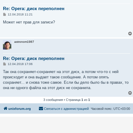
Re: Opera: диск переполнен
С
12.04.2018 11:21
о
о
Может нет прав для записи?
б
щ
е
н
и
astronom1987
е
Re: Opera: диск переполнен
С
12.04.2018 17:06
о
о
Так она сохраняет-сохраняет на этот диск, а потом что-то с ней
б
происходит и она выдает такое сообщение. А потом опять
щ
е
сохраняет... и снова тоже самое. Если бы дело было бы в правах, то
н
она ни одного файла на этот диск не сохранила.
и
е
3 сообщения • Страница
1
из
1
unixforum.org
Связаться с администрацией
Часовой пояс:
UTC+03:00