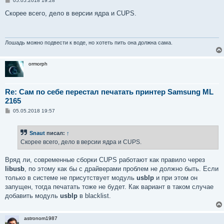
05.05.2018 19:28
о
о
Скорее всего, дело в версии ядра и CUPS.
б
щ
е
н
и
Лошадь можно подвести к воде, но хотеть пить она должна сама.
е
ormorph
Re: Сам по себе перестал печатать принтер Samsung ML
2165
С
05.05.2018 19:57
о
о
б
Snaut
писал:
↑
щ
е
Скорее всего, дело в версии ядра и CUPS.
н
и
е
Вряд ли, современные сборки CUPS работают как правило через
libusb
, по этому как бы с драйверами проблем не должно быть. Если
только в системе не присутствует модуль
usblp
и при этом он
запущен, тогда печатать тоже не будет. Как вариант в таком случае
добавить модуль
usblp
в blacklist.
astronom1987