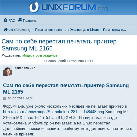
FAQ
Правила
unixforum.org
Практические вопросы
Железо для Linux
Принтеры, сканеры и МФУ
Сам по себе перестал печатать принтер
Samsung ML 2165
Модератор:
Модераторы разделов
14 сообщений • Страница
1
из
1
astronom1987
Сам по себе перестал печатать принтер Samsung
ML 2165
С
05.05.2018 14:34
о
о
Форумчане, уже около нескольких месяцев не печатает принтер в
б
http://pixs.ru/showimage/Snimokekra_281 ... 148448.png
Samsung ML
щ
е
2165 в MX Linux 16.1 (Debian 9.0) XFCE. На вирт. машине где
н
установлена windows xp он печатает, а на Linux перестал.
и
е
Дальнейшие поиски исправить проблему методом поиска в сети ни к
чему не привели.