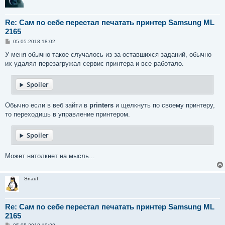
Re: Сам по себе перестал печатать принтер Samsung ML
2165
С
05.05.2018 18:02
о
о
У меня обычно такое случалось из за оставшихся заданий, обычно
б
их удалял перезагружал сервис принтера и все работало.
щ
е
н
Spoiler
и
е
Обычно если в веб зайти в
printers
и щелкнуть по своему принтеру,
то переходишь в управление принтером.
Spoiler
Может натолкнет на мысль...
Snaut
Re: Сам по себе перестал печатать принтер Samsung ML
2165
С