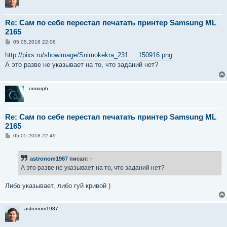
Re: Сам по себе перестал печатать принтер Samsung ML
2165
С
05.05.2018 22:06
о
о
http://pixs.ru/showimage/Snimokekra_231 ... 150916.png
б
А это разве не указывает на то, что заданий нет?
щ
е
н
и
ormorph
е
Re: Сам по себе перестал печатать принтер Samsung ML
2165
С
05.05.2018 22:49
о
о
б
astronom1987
писал:
↑
щ
е
А это разве не указывает на то, что заданий нет?
н
и
е
Либо указывает, либо гуй кривой )
astronom1987