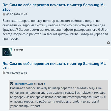
Re: Сам по себе перестал печатать принтер Samsung ML
2165
С
06.05.2018 11:41
о
о
Возникает вопрос: почему принтер перестал работать ведь я не
б
обновлял ни ядро ни систему целом а только flash-player и мои два
щ
е
браузера? За все время использования сфотографированного GUI он
н
всегда корректно работал на любом дистрибутиве, который управлял
и
е
принтером.
ormorph
Re: Сам по себе перестал печатать принтер Samsung ML
2165
С
06.05.2018 11:51
о
о
б
astronom1987
писал:
↑
щ
е
Возникает вопрос: почему принтер перестал работать ведь я не
н
обновлял ни ядро ни систему целом а только flash-player и мои два
и
е
браузера? За все время использования сфотографированного GUI
он всегда корректно работал на любом дистрибутиве, который
управлял принтером.