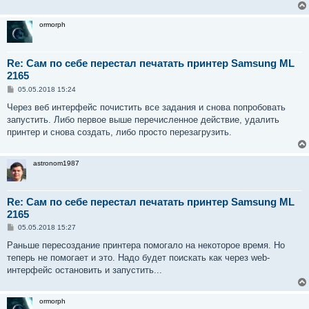
ormorph
Re: Сам по себе перестал печатать принтер Samsung ML
2165
С
05.05.2018 15:24
о
о
Через веб интерфейс почистить все задания и снова попробовать
б
запустить. Либо первое выше перечисленное действие, удалить
щ
е
принтер и снова создать, либо просто перезагрузить.
н
и
е
astronom1987
Re: Сам по себе перестал печатать принтер Samsung ML
2165
С
05.05.2018 15:27
о
о
Раньше пересоздание принтера помогало на некоторое время. Но
б
теперь не помогает и это. Надо будет поискать как через web-
щ
е
интерфейс остановить и запустить...
н
и
е
ormorph