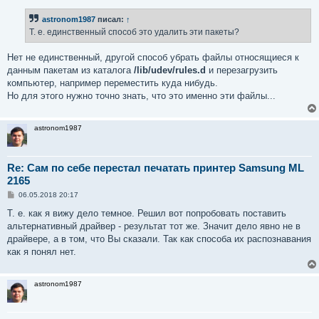
о
б
astronom1987
писал:
↑
щ
е
Т. е. единственный способ это удалить эти пакеты?
н
и
е
Нет не единственный, другой способ убрать файлы относящиеся к
данным пакетам из каталога
/lib/udev/rules.d
и перезагрузить
компьютер, например переместить куда нибудь.
Но для этого нужно точно знать, что это именно эти файлы...
astronom1987
Re: Сам по себе перестал печатать принтер Samsung ML
2165
С
06.05.2018 20:17
о
о
Т. е. как я вижу дело темное. Решил вот попробовать поставить
б
альтернативный драйвер - результат тот же. Значит дело явно не в
щ
е
драйвере, а в том, что Вы сказали. Так как способа их распознавания
н
как я понял нет.
и
е
astronom1987