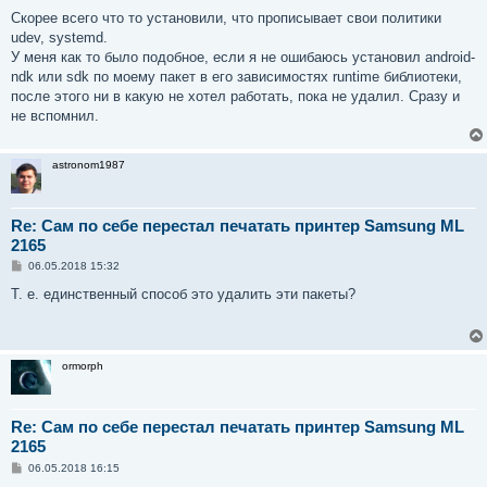
Скорее всего что то установили, что прописывает свои политики
udev, systemd.
У меня как то было подобное, если я не ошибаюсь установил android-
ndk или sdk по моему пакет в его зависимостях runtime библиотеки,
после этого ни в какую не хотел работать, пока не удалил. Сразу и
не вспомнил.
astronom1987
Re: Сам по себе перестал печатать принтер Samsung ML
2165
С
06.05.2018 15:32
о
о
Т. е. единственный способ это удалить эти пакеты?
б
щ
е
н
и
ormorph
е
Re: Сам по себе перестал печатать принтер Samsung ML
2165
С
06.05.2018 16:15
о