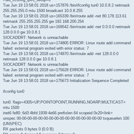
Tue Jun 19 13:58:01 2018 us=157876 /bin/ifconfig tun0 10.0.8.2 netmask
255.255.255.0 mtu 1500 broadcast 10.0.8.255
Tue Jun 19 13:58:01 2018 us=165339 /bin/route add -net 80.178.113.61
netmask 255.255.255.255 gw 192.168.200.254
Tue Jun 19 13:58:01 2018 us=169542 /bin/route add -net 0.0.0.0 netmask
128.0.0.0 gw 10.0.8.1
SIOCADDRT: Network is unreachable
Tue Jun 19 13:58:01 2018 us=174805 ERROR: Linux route add command
failed: external program exited with error status: 7
Tue Jun 19 13:58:01 2018 us=174870 /bin/route add -net 128.0.0.0
netmask 128.0.0.0 gw 10.0.8.1
SIOCADDRT: Network is unreachable
Tue Jun 19 13:58:01 2018 us=175628 ERROR: Linux route add command
failed: external program exited with error status: 7
Tue Jun 19 13:58:01 2018 us=175673 Initialization Sequence Completed
ifconfig tun0
tun0: flags=4305<UP,POINTOPOINT,RUNNING,NOARP,MULTICAST>
mtu 1500
inet6 fe80::6d3:4bfd:1939:4e66 prefixlen 64 scopeid 0x20<link>
unspec 00-00-00-00-00-00-00-00-00-00-00-00-00-00-00-00 txqueuelen 100
(UNSPEC)
RX packets 0 bytes 0 (0.0 B)