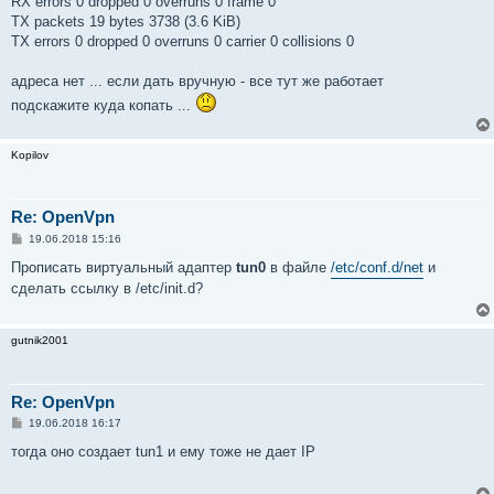
RX errors 0 dropped 0 overruns 0 frame 0
TX packets 19 bytes 3738 (3.6 KiB)
TX errors 0 dropped 0 overruns 0 carrier 0 collisions 0
адреса нет ... если дать вручную - все тут же работает
подскажите куда копать ...
Kopilov
Re: OpenVpn
С
19.06.2018 15:16
о
о
Прописать виртуальный адаптер
tun0
в файле
/etc/conf.d/net
и
б
сделать ссылку в /etc/init.d?
щ
е
н
и
gutnik2001
е
Re: OpenVpn
С
19.06.2018 16:17
о
о
тогда оно создает tun1 и ему тоже не дает IP
б
щ
е