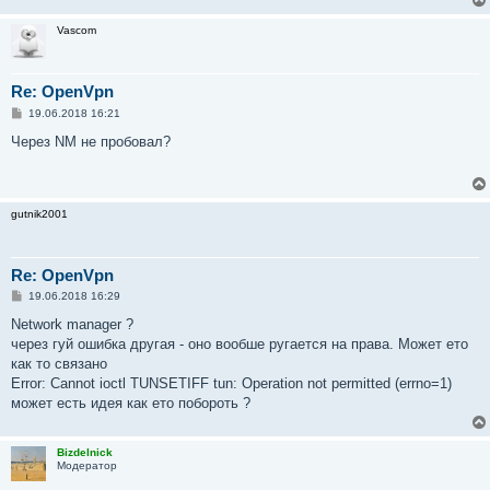
н
и
Vascom
е
Re: OpenVpn
С
19.06.2018 16:21
о
о
Через NM не пробовал?
б
щ
е
н
и
gutnik2001
е
Re: OpenVpn
С
19.06.2018 16:29
о
о
Network manager ?
б
через гуй ошибка другая - оно вообше ругается на права. Может ето
щ
е
как то связано
н
Error: Cannot ioctl TUNSETIFF tun: Operation not permitted (errno=1)
и
е
может есть идея как ето побороть ?
Bizdelnick
Модератор