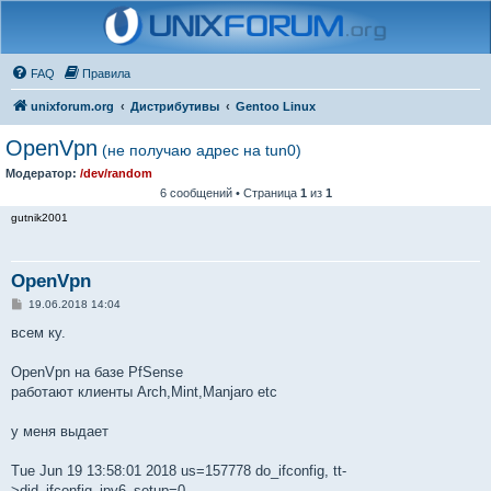
FAQ
Правила
unixforum.org
Дистрибутивы
Gentoo Linux
OpenVpn
(не получаю адрес на tun0)
Модератор:
/dev/random
6 сообщений • Страница
1
из
1
gutnik2001
OpenVpn
С
19.06.2018 14:04
о
о
всем ку.
б
щ
е
OpenVpn на базе PfSense
н
работают клиенты Arch,Mint,Manjaro etc
и
е
у меня выдает
Tue Jun 19 13:58:01 2018 us=157778 do_ifconfig, tt-
>did_ifconfig_ipv6_setup=0