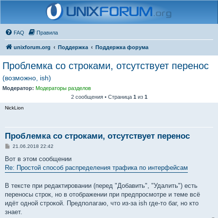
FAQ
Правила
unixforum.org
Поддержка
Поддержка форума
Проблемка со строками, отсутствует перенос
(возможно, ish)
Модератор:
Модераторы разделов
2 сообщения • Страница
1
из
1
NickLion
Проблемка со строками, отсутствует перенос
С
21.06.2018 22:42
о
о
Вот в этом сообщении
б
Re: Простой способ распределения трафика по интерфейсам
щ
е
н
В тексте при редактировании (перед "Добавить", "Удалить") есть
и
е
переносы строк, но в отображении при предпросмотре и теме всё
идёт одной строкой. Предполагаю, что из-за ish где-то баг, но кто
знает.