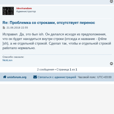
/dev/random
Администратор
Re: Проблемка со строками, отсутствует перенос
С
21.06.2018 22:55
о
о
Исправил. Да, это был ish. Он делался исходя из предположения,
б
что он будет находиться внутри строки (отсюда и название - i[nline
щ
е
]sh), а не отдельной строкой. Сделал так, чтобы и отдельной строкой
н
работало нормально.
и
е
Спасибо сказали:
NickLion
2 сообщения • Страница
1
из
1
unixforum.org
Связаться с администрацией
Часовой пояс:
UTC+03:00