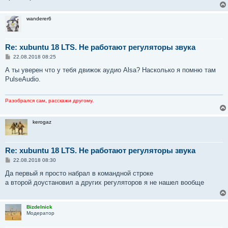
wanderer6
Re: xubuntu 18 LTS. Не работают регуляторы звука
С
22.08.2018 08:25
о
о
А ты уверен что у тебя движок аудио Alsa? Насколько я помню там
б
PulseAudio.
щ
е
н
и
Разобрался сам, расскажи другому.
е
kerogaz
Re: xubuntu 18 LTS. Не работают регуляторы звука
С
22.08.2018 08:30
о
о
Да первый я просто набрал в командной строке
б
а второй доустановил а других регуляторов я не нашел вообще
щ
е
н
и
Bizdelnick
е
Модератор