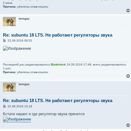
2 раза.
Причина:
удалены спам-ссылки
kerogaz
Re: xubuntu 18 LTS. Не работают регуляторы звука
С
22.08.2018 08:52
о
о
б
щ
е
н
Последний раз редактировалось
Bizdelnick
24.09.2019 17:48, всего редактировалось
и
1 раз.
е
Причина:
удалены спам-ссылки
kerogaz
Re: xubuntu 18 LTS. Не работают регуляторы звука
С
22.08.2018 10:18
о
о
Кстати нашел я где регулятор звука прячется
б
щ
е
н
и