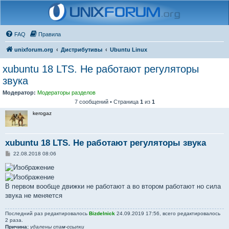
FAQ
Правила
unixforum.org
Дистрибутивы
Ubuntu Linux
xubuntu 18 LTS. Не работают регуляторы
звука
Модератор:
Модераторы разделов
7 сообщений • Страница
1
из
1
kerogaz
xubuntu 18 LTS. Не работают регуляторы звука
С
22.08.2018 08:06
о
о
б
щ
е
В первом вообще движки не работают а во втором работают но сила
н
звука не меняется
и
е
Последний раз редактировалось
Bizdelnick
24.09.2019 17:56, всего редактировалось
2 раза.
Причина:
удалены спам-ссылки