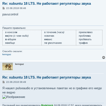
Re: xubuntu 18 LTS. Не работают регуляторы звука
С
22.08.2018 08:46
о
о
pavucontrol
б
щ
е
н
и
Пишите правильно:
е
в консол
и
в течени
е
(часа)
приемл
е
мо
вк
у́пе
(с чем-либо)
нович
о
к
пробле
м
а
в о
бщем
ню
анс
проб
о
вать
в
оо
бще
п
о у
молчанию
тра
ф
ик
Спасибо сказали:
kerogaz
kerogaz
Re: xubuntu 18 LTS. Не работают регуляторы звука
С
22.08.2018 08:49
о
о
Я нашел pulseaudio в установленных пакетах но в графике его нигде
б
не видно
щ
е
н
и
е
Последний раз редактировалось
Bizdelnick
24.09.2019 17:57, всего редактировалось