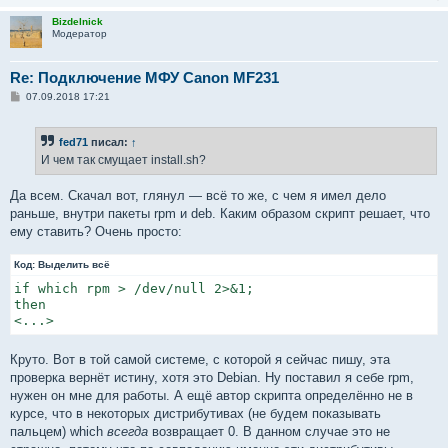
Bizdelnick
Модератор
Re: Подключение МФУ Canon MF231
С
07.09.2018 17:21
о
о
б
fed71
писал:
↑
щ
е
И чем так смущает install.sh?
н
и
е
Да всем. Скачал вот, глянул — всё то же, с чем я имел дело
раньше, внутри пакеты rpm и deb. Каким образом скрипт решает, что
ему ставить? Очень просто:
Код:
Выделить всё
if which rpm > /dev/null 2>&1;

then

<...>
Круто. Вот в той самой системе, с которой я сейчас пишу, эта
проверка вернёт истину, хотя это Debian. Ну поставил я себе rpm,
нужен он мне для работы. А ещё автор скрипта определённо не в
курсе, что в некоторых дистрибутивах (не будем показывать
пальцем) which
всегда
возвращает 0. В данном случае это не