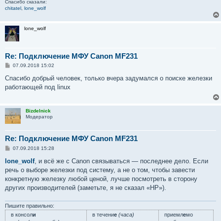
Спасибо сказали:
chitatel
,
lone_wolf
lone_wolf
Re: Подключение МФУ Canon MF231
С
07.09.2018 15:02
о
о
Спасибо добрый человек, только вчера задумался о поиске железки
б
работающей под linux
щ
е
н
и
Bizdelnick
е
Модератор
Re: Подключение МФУ Canon MF231
С
07.09.2018 15:28
о
о
lone_wolf
, и всё же с Canon связываться — последнее дело. Если
б
речь о выборе железки под систему, а не о том, чтобы завести
щ
е
конкретную железку любой ценой, лучше посмотреть в сторону
н
других производителей (заметьте, я не сказал «HP»).
и
е
Пишите правильно:
в консол
и
в течени
е
(часа)
приемл
е
мо