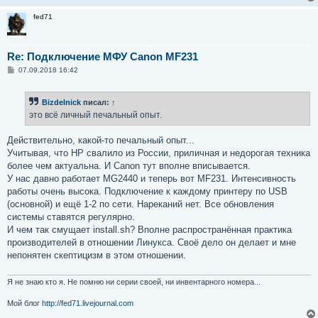
fed71
Re: Подключение МФУ Canon MF231
С
07.09.2018 16:42
о
о
б
Bizdelnick
писал:
↑
щ
е
это всё личный печальный опыт.
н
и
е
Действительно, какой-то печальный опыт...
Учитывая, что НР свалило из России, приличная и недорогая техника
более чем актуальна. И Canon тут вполне вписывается.
У нас давно работает MG2440 и теперь вот MF231. Интенсивность
работы очень высока. Подключение к каждому принтеру по USB
(основной) и ещё 1-2 по сети. Нареканий нет. Все обновления
системы ставятся регулярно.
И чем так смущает install.sh? Вполне распространённая практика
производителей в отношении Линукса. Своё дело он делает и мне
непонятен скептицизм в этом отношении.
Я не знаю кто я. Не помню ни серии своей, ни инвентарного номера...
Мой блог
http://fed71.livejournal.com