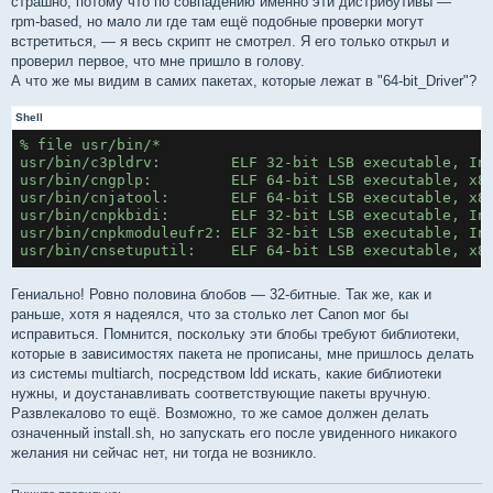
страшно, потому что по совпадению именно эти дистрибутивы —
rpm-based, но мало ли где там ещё подобные проверки могут
встретиться, — я весь скрипт не смотрел. Я его только открыл и
проверил первое, что мне пришло в голову.
А что же мы видим в самих пакетах, которые лежат в "64-bit_Driver"?
Shell
% file usr/bin/*
usr/bin/c3pldrv:        ELF 32-bit LSB executable, In
usr/bin/cngplp:         ELF 64-bit LSB executable, x8
usr/bin/cnjatool:       ELF 64-bit LSB executable, x8
usr/bin/cnpkbidi:       ELF 32-bit LSB executable, In
usr/bin/cnpkmoduleufr2: ELF 32-bit LSB executable, In
usr/bin/cnsetuputil:    ELF 64-bit LSB executable, x8
Гениально! Ровно половина блобов — 32-битные. Так же, как и
раньше, хотя я надеялся, что за столько лет Canon мог бы
исправиться. Помнится, поскольку эти блобы требуют библиотеки,
которые в зависимостях пакета не прописаны, мне пришлось делать
из системы multiarch, посредством ldd искать, какие библиотеки
нужны, и доустанавливать соответствующие пакеты вручную.
Развлекалово то ещё. Возможно, то же самое должен делать
означенный install.sh, но запускать его после увиденного никакого
желания ни сейчас нет, ни тогда не возникло.