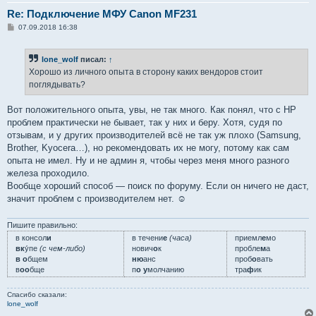
Re: Подключение МФУ Canon MF231
С
07.09.2018 16:38
о
о
б
lone_wolf
писал:
↑
щ
е
Хорошо из личного опыта в сторону каких вендоров стоит
н
поглядывать?
и
е
Вот положительного опыта, увы, не так много. Как понял, что с HP
проблем практически не бывает, так у них и беру. Хотя, судя по
отзывам, и у других производителей всё не так уж плохо (Samsung,
Brother, Kyocera…), но рекомендовать их не могу, потому как сам
опыта не имел. Ну и не админ я, чтобы через меня много разного
железа проходило.
Вообще хороший способ — поиск по форуму. Если он ничего не даст,
значит проблем с производителем нет. ☺
Пишите правильно:
в консол
и
в течени
е
(часа)
приемл
е
мо
вк
у́пе
(с чем-либо)
нович
о
к
пробле
м
а
в о
бщем
ню
анс
проб
о
вать
в
оо
бще
п
о у
молчанию
тра
ф
ик
Спасибо сказали:
lone_wolf