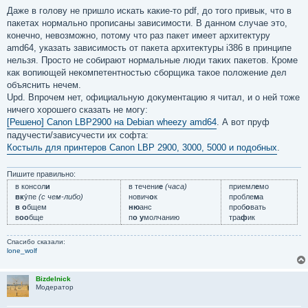
Даже в голову не пришло искать какие-то pdf, до того привык, что в
пакетах нормально прописаны зависимости. В данном случае это,
конечно, невозможно, потому что раз пакет имеет архитектуру
amd64, указать зависимость от пакета архитектуры i386 в принципе
нельзя. Просто не собирают нормальные люди таких пакетов. Кроме
как вопиющей некомпетентностью сборщика такое положение дел
объяснить нечем.
Upd. Впрочем нет, официальную документацию я читал, и о ней тоже
ничего хорошего сказать не могу:
[Решено] Canon LBP2900 на Debian wheezy amd64
. А вот пруф
падучести/зависучести их софта:
Костыль для принтеров Canon LBP 2900, 3000, 5000 и подобных
.
Пишите правильно:
в консол
и
в течени
е
(часа)
приемл
е
мо
вк
у́пе
(с чем-либо)
нович
о
к
пробле
м
а
в о
бщем
ню
анс
проб
о
вать
в
оо
бще
п
о у
молчанию
тра
ф
ик
Спасибо сказали:
lone_wolf
Bizdelnick
Модератор