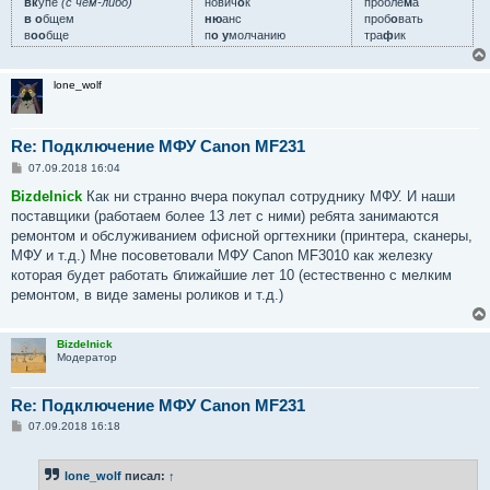
вк
у́пе
(с чем-либо)
нович
о
к
пробле
м
а
в о
бщем
ню
анс
проб
о
вать
в
оо
бще
п
о у
молчанию
тра
ф
ик
lone_wolf
Re: Подключение МФУ Canon MF231
С
07.09.2018 16:04
о
о
Bizdelnick
Как ни странно вчера покупал сотруднику МФУ. И наши
б
поставщики (работаем более 13 лет с ними) ребята занимаются
щ
е
ремонтом и обслуживанием офисной оргтехники (принтера, сканеры,
н
МФУ и т.д.) Мне посоветовали МФУ Canon MF3010 как железку
и
е
которая будет работать ближайшие лет 10 (естественно с мелким
ремонтом, в виде замены роликов и т.д.)
Bizdelnick
Модератор
Re: Подключение МФУ Canon MF231
С
07.09.2018 16:18
о
о
б
lone_wolf
писал:
↑
щ