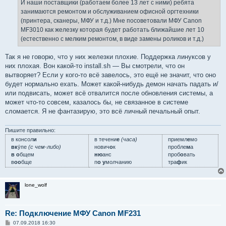
е
И наши поставщики (работаем более 13 лет с ними) ребята
н
занимаются ремонтом и обслуживанием офисной оргтехники
и
е
(принтера, сканеры, МФУ и т.д.) Мне посоветовали МФУ Canon
MF3010 как железку которая будет работать ближайшие лет 10
(естественно с мелким ремонтом, в виде замены роликов и т.д.)
Так я не говорю, что у них железки плохие. Поддержка линуксов у
них плохая. Вон какой-то install.sh — Вы смотрели, что он
вытворяет? Если у кого-то всё завелось, это ещё не значит, что оно
будет нормально ехать. Может какой-нибудь демон начать падать и/
или подвисать, может всё отвалится после обновления системы, а
может что-то совсем, казалось бы, не связанное в системе
сломается. Я не фантазирую, это всё личный печальный опыт.
Пишите правильно:
в консол
и
в течени
е
(часа)
приемл
е
мо
вк
у́пе
(с чем-либо)
нович
о
к
пробле
м
а
в о
бщем
ню
анс
проб
о
вать
в
оо
бще
п
о у
молчанию
тра
ф
ик
lone_wolf
Re: Подключение МФУ Canon MF231
С
07.09.2018 16:30