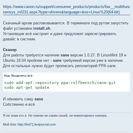
https://www.canon.ru/support/consumer_products/products/fax__multifunctio
sensys_mf231.aspx?type=drivers&language=&os=Linux%20(64-bit)
Скачаный архив распаковывается. В терминале под рутом запустить
файл установки
install.sh
.
Установщик всё настроит и даже предложит зарегистрировать
девайс в системе.
Сканер
Для работы требуется наличие
sane
версии 1.0.27. В LinuxMint 19 и
Ubuntu 18.04 проблем нет -
sane
требуемой версии уже в наличии.
Для остальных нужно будет прописать репозиторий PPA sane.
Код:
Выделить всё
sudo add-apt-repository ppa:rolfbensch/sane-git

sudo apt-get update
И обновить саму
sane
Собственно и всё.
Я не знаю кто я. Не помню ни серии своей, ни инвентарного номера...
Мой блог
http://fed71.livejournal.com