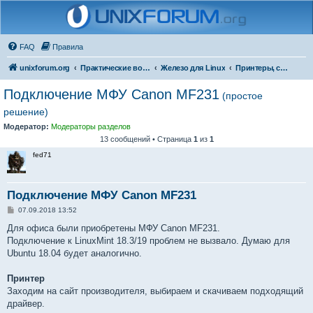
FAQ
Правила
unixforum.org
Практические вопросы
Железо для Linux
Принтеры, сканеры и МФУ
Подключение МФУ Canon MF231
(простое
решение)
Модератор:
Модераторы разделов
13 сообщений • Страница
1
из
1
fed71
Подключение МФУ Canon MF231
С
07.09.2018 13:52
о
о
Для офиса были приобретены МФУ Canon MF231.
б
Подключение к LinuxMint 18.3/19 проблем не вызвало. Думаю для
щ
е
Ubuntu 18.04 будет аналогично.
н
и
е
Принтер
Заходим на сайт производителя, выбираем и скачиваем подходящий
драйвер.