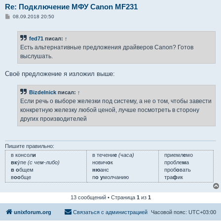
Re: Подключение МФУ Canon MF231
С
08.09.2018 20:50
о
о
б
fed71
писал:
↑
щ
е
Есть альтернативные предложения драйверов Canon? Готов
н
выслушать.
и
е
Своё предложение я изложил выше:
Bizdelnick
писал:
↑
Если речь о выборе железки под систему, а не о том, чтобы завести
конкретную железку любой ценой, лучше посмотреть в сторону
других производителей
Пишите правильно:
в консол
и
в течени
е
(часа)
приемл
е
мо
вк
у́пе
(с чем-либо)
нович
о
к
пробле
м
а
в о
бщем
ню
анс
проб
о
вать
в
оо
бще
п
о у
молчанию
тра
ф
ик
13 сообщений • Страница
1
из
1
unixforum.org
Связаться с администрацией
Часовой пояс:
UTC+03:00