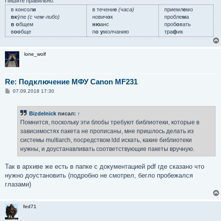
Пишите правильно:
в консол
и
в течени
е
(часа)
приемл
е
мо
вк
у́пе
(с чем-либо)
нович
о
к
пробле
м
а
в о
бщем
ню
анс
проб
о
вать
в
оо
бще
п
о у
молчанию
тра
ф
ик
lone_wolf
Re: Подключение МФУ Canon MF231
С
07.09.2018 17:30
о
о
б
Bizdelnick
писал:
↑
щ
е
Помнится, поскольку эти блобы требуют библиотеки, которые в
н
зависимостях пакета не прописаны, мне пришлось делать из
и
е
системы multiarch, посредством ldd искать, какие библиотеки
нужны, и доустанавливать соответствующие пакеты вручную.
Так в архиве же есть в папке с документацией pdf где сказано что
нужно доустановить (подробно не смотрел, бегло пробежался
глазами)
fed71