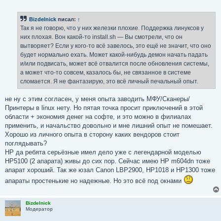
о
о
б
Bizdelnick
писал:
↑
щ
е
Так я не говорю, что у них железки плохие. Поддержка линуксов у
н
них плохая. Вон какой-то install.sh — Вы смотрели, что он
и
е
вытворяет? Если у кого-то всё завелось, это ещё не значит, что оно
будет нормально ехать. Может какой-нибудь демон начать падать
и/или подвисать, может всё отвалится после обновления системы,
а может что-то совсем, казалось бы, не связанное в системе
сломается. Я не фантазирую, это всё личный печальный опыт.
не ну с этим согласен, у меня опыта заводить МФУ/Сканеры/
Принтеры в linux нету. Но пятая точка просит приключений в этой
области + экономия денег на софте, и это можно в филиалах
применить, и начальство довольно и мне лишний опыт не помешает.
Хорошо из личного опыта в сторону каких вендоров стоит
поглядывать?
HP да ребята серьёзные имел дело уже с легендарной моделью
HP5100 (2 апарата) живы до сих пор. Сейчас имею HP m604dn тоже
апарат хороший. Так же юзал Canon LBP2900, HP1018 и HP1300 тоже
апараты простенькие но надежные. Но это всё под окнами
Bizdelnick
Модератор