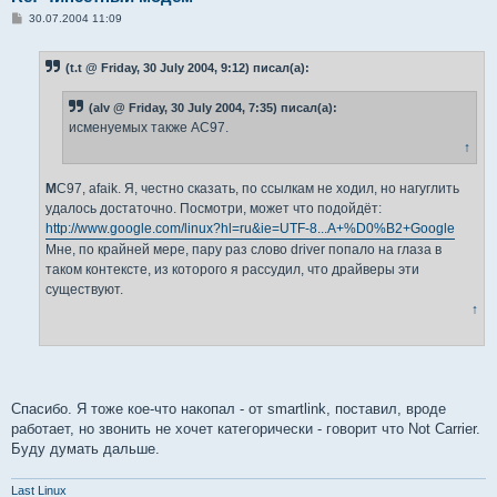
С
30.07.2004 11:09
о
о
б
(t.t @ Friday, 30 July 2004, 9:12) писал(а):
щ
е
н
(alv @ Friday, 30 July 2004, 7:35) писал(а):
и
е
исменуемых также AC97.
↑
M
C97, afaik. Я, честно сказать, по ссылкам не ходил, но нагуглить
удалось достаточно. Посмотри, может что подойдёт:
http://www.google.com/linux?hl=ru&ie=UTF-8...A+%D0%B2+Google
Мне, по крайней мере, пару раз слово driver попало на глаза в
таком контексте, из которого я рассудил, что драйверы эти
существуют.
↑
Спасибо. Я тоже кое-что накопал - от smartlink, поставил, вроде
работает, но звонить не хочет категорически - говорит что Not Carrier.
Буду думать дальше.
Last Linux