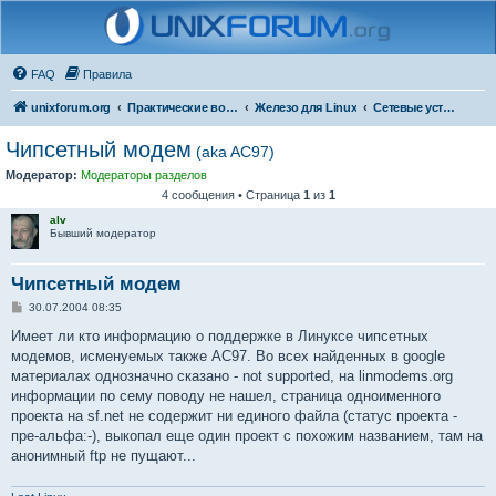
FAQ
Правила
unixforum.org
Практические вопросы
Железо для Linux
Сетевые устройства
Чипсетный модем
(aka AC97)
Модератор:
Модераторы разделов
4 сообщения • Страница
1
из
1
alv
Бывший модератор
Чипсетный модем
С
30.07.2004 08:35
о
о
Имеет ли кто информацию о поддержке в Линуксе чипсетных
б
модемов, исменуемых также AC97. Во всех найденных в google
щ
е
материалах однозначно сказано - not supported, на linmodems.org
н
информации по сему поводу не нашел, страница одноименного
и
е
проекта на sf.net не содержит ни единого файла (статус проекта -
пре-альфа:-), выкопал еще один проект с похожим названием, там на
анонимный ftp не пущают...