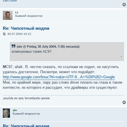
Last Linux
t.t
Бывший модератор
Re: Чипсетный модем
С
30.07.2004 10:12
о
о
б
(alv @ Friday, 30 July 2004, 7:35) писал(а):
щ
е
исменуемых также AC97.
н
↑
и
е
M
C97, afaik. Я, честно сказать, по ссылкам не ходил, но нагуглить
удалось достаточно. Посмотри, может что подойдёт:
http://www.google.com/linux?hl=ru&ie=UTF-8...A+%D0%B2+Google
Мне, по крайней мере, пару раз слово driver попало на глаза в таком
контексте, из которого я рассудил, что драйверы эти существуют.
¡иɯʎdʞ ин ʞɐʞ 'ɐнɔɐdʞǝdu qнεиж
alv
Бывший модератор
Re: Чипсетный модем