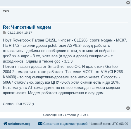
Vurd
Re: Чипсетный модем
С
03.12.2004 15:17
о
о
Ноут Roverbook Pаrtner E415L, чипсет - CLE266. соотв модем - МС97.
б
На RН7.2 - стояли дрова pctel. Был ASP9.2- зсеуд работать
щ
е
отказались - дебильное сообщение о том, что мол мі собрані с
н
gcc2.xx а ядро - 3.хх, хотя все (и ядро и дрова) собирались с
и
е
исходников. Одним и темже gcc - 3.3.3
Потом я нашел дрова от Smartlink - все ОК. И щас стоит Gentoo
2004.2 - смартлинк тоже работает. Т.о. если МС97 - от VIA (CLE266 -
KM400) - то под смпартлинк-дровами все четко живет. Скорость -
50667 стабильно, загрузка ЦПУ -3-5% хотя скачки есть и до 20%.
Есть манул с АТ-командами, но не все команды на моем модеме
прокатывают. Модем работает одновременно с саундом.
Gentoo - RULEZZZ ;)
4 сообщения • Страница
1
из
1
unixforum.org
Связаться с администрацией
Часовой пояс:
UTC+03:00