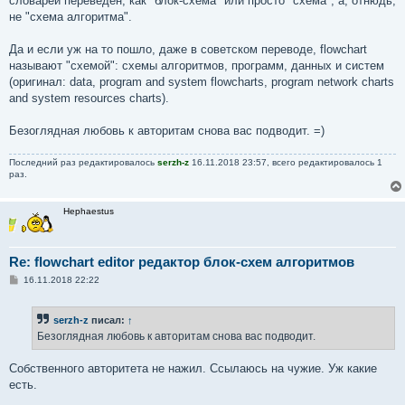
словарей переведен, как "блок-схема" или просто "схема", а, отнюдь,
не "схема алгоритма".
Да и если уж на то пошло, даже в советском переводе, flowchart
называют "схемой": схемы алгоритмов, программ, данных и систем
(оригинал: data, program and system flowcharts, program network charts
and system resources charts).
Безоглядная любовь к авторитам снова вас подводит. =)
Последний раз редактировалось
serzh-z
16.11.2018 23:57, всего редактировалось 1
раз.
Hephaestus
Re: flowchart editor редактор блок-схем алгоритмов
С
16.11.2018 22:22
о
о
б
serzh-z
писал:
↑
щ
е
Безоглядная любовь к авторитам снова вас подводит.
н
и
е
Собственного авторитета не нажил. Ссылаюсь на чужие. Уж какие
есть.