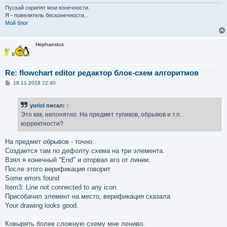
Пускай скрипят мои конечности.
Я - повелитель бесконечности...
Мой блог
Hephaestus
Re: flowchart editor редактор блок-схем алгоритмов
С
16.11.2018 22:40
о
о
б
yoricI
писал:
↑
щ
е
Это как, непонятно. На предмет тупиков, обрывов и т.п.
н
корректности?
и
е
На предмет обрывов - точно.
Создается там по дефолту схема на три элемента.
Взял я конечный "End" и оторвал его от линии.
После этого верификация говорит
Some errors found
Item3: Line not connected to any icon.
Присобачил элемент на место, верификация сказала
Your drawing looks good.
Ковырять более сложную схему мне лениво.