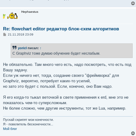
Hephaestus
Re: flowchart editor редактор блок-схем алгоритмов
С
21.11.2018 23:09
о
о
б
yoricI
писал:
↑
щ
е
С Graphviz тоже думаю обучение будет неслабым.
н
и
е
Не обязательно. Там много чего есть, надо посмотреть, что есть под
Вашу задачу.
Если уж ничего нет, тогда, создание своего "фреймворка" для
Graphviz, вероятно, потребует каких-то усилий,
но зато это будет с пользой. Если, конечно, оно Вам надо.
Я его когда-то тыкал веточкой в свете применения к erd, мне это не
показалось чем-то суперсложным.
Не более сложно, чем другие инструменты, тот же Lua, например.
Пускай скрипят мои конечности.
Я - повелитель бесконечности...
Мой блог