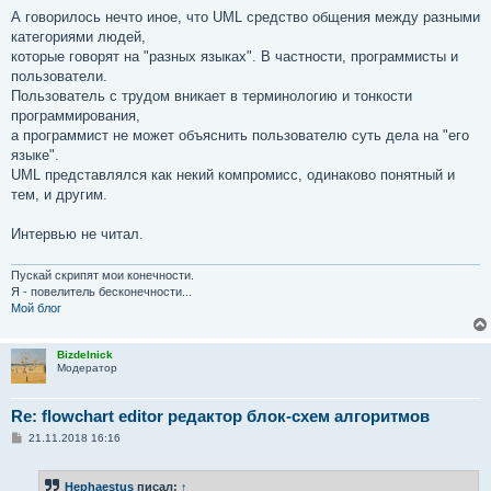
А говорилось нечто иное, что UML средство общения между разными
категориями людей,
которые говорят на "разных языках". В частности, программисты и
пользователи.
Пользователь с трудом вникает в терминологию и тонкости
программирования,
а программист не может объяснить пользователю суть дела на "его
языке".
UML представлялся как некий компромисс, одинаково понятный и
тем, и другим.
Интервью не читал.
Пускай скрипят мои конечности.
Я - повелитель бесконечности...
Мой блог
Bizdelnick
Модератор
Re: flowchart editor редактор блок-схем алгоритмов
С
21.11.2018 16:16
о
о
б
Hephaestus
писал:
↑
щ