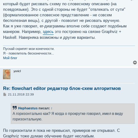
который будет рисовать схему по словесному описанию (на
псевдоязыке). Это с одной стороны не будет "отвлекать от сути"
(формализованное словесное представление - не совсем
бесполезная вещь), с другой - позволит не рисовать вручную.
Как я уже говорил, er-диаграммы вполне себе создают подобным
манером. Например,
здесь
это построено на связке Graphviz +
Haskell. Наверняка возможны и другие варианты.
Пускай скрипят мои конечности.
Я - повелитель бесконечности...
Мой блог
yoricI
Re: flowchart editor редактор блок-схем алгоритмов
С
21.11.2018 22:39
о
о
б
Hephaestus
писал:
↑
щ
е
А горизонтально как? Я когда о прокрутке говорил, имел в виду
н
горизонтальную.
и
е
По горизонтали я пока не превысил, примеров не открывал. С
Graphviz тоже думаю обучение будет неслабым.