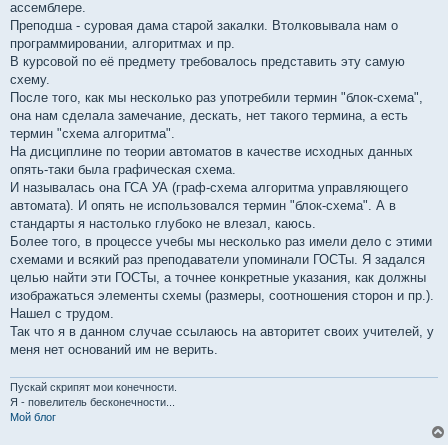
ассемблере.
Преподша - суровая дама старой закалки. Втолковывала нам о
программировании, алгоритмах и пр.
В курсовой по её предмету требовалось представить эту самую
схему.
После того, как мы несколько раз употребили термин "блок-схема",
она нам сделала замечание, дескать, нет такого термина, а есть
термин "схема алгоритма".
На дисциплине по теории автоматов в качестве исходных данных
опять-таки была графическая схема.
И называлась она ГСА УА (граф-схема алгоритма управляющего
автомата). И опять не использовался термин "блок-схема". А в
стандарты я настолько глубоко не влезал, каюсь.
Более того, в процессе учебы мы несколько раз имели дело с этими
схемами и всякий раз преподаватели упоминали ГОСТы. Я задался
целью найти эти ГОСТы, а точнее конкретные указания, как должны
изображаться элементы схемы (размеры, соотношения сторон и пр.).
Нашел с трудом.
Так что я в данном случае ссылаюсь на авторитет своих учителей, у
меня нет оснований им не верить.
Пускай скрипят мои конечности.
Я - повелитель бесконечности...
Мой блог