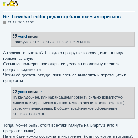
Re: flowchart editor редактор блок-схем алгоритмов
С
21.11.2018 22:32
о
о
б
yoricI
писал:
↑
щ
е
прокручивается вертикально колесом мыши
н
и
е
А горизонтально как? Я когда о прокрутке говорил, имел в виду
горизонтальную.
Схема из примеров при открытии уехала наполовину влево за
пределы видимости.
Чтобы её достать оттуда, пришлось её выделить и перетащить в
центр окна.
yoricI
писал:
↑
Ну как удобнее, или карандашом провести сильно извилистую
линию или через меню вызывать много раз (или копи-вставить)
отрезки-члены-звенья. В общем, графическое оформление
отвлекает от сути.
Тогда, может быть, стоит всё-таки глянуть на Graphviz (что я
предлагал выше).
На его базе можно состряпать инструмент (или посмотреть готовый),