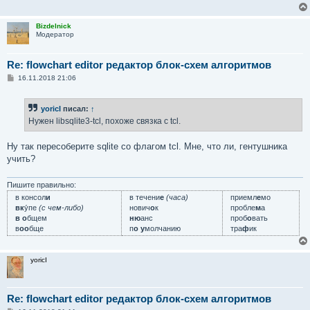
Bizdelnick
Модератор
Re: flowchart editor редактор блок-схем алгоритмов
С
16.11.2018 21:06
о
о
б
yoricI
писал:
↑
щ
е
Нужен libsqlite3-tcl, похоже связка с tcl.
н
и
е
Ну так пересоберите sqlite со флагом tcl. Мне, что ли, гентушника
учить?
Пишите правильно:
в консол
и
в течени
е
(часа)
приемл
е
мо
вк
у́пе
(с чем-либо)
нович
о
к
пробле
м
а
в о
бщем
ню
анс
проб
о
вать
в
оо
бще
п
о у
молчанию
тра
ф
ик
yoricI
Re: flowchart editor редактор блок-схем алгоритмов