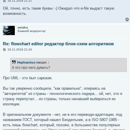
С
16.11.2018 21:11
о
о
Ой, точно, есть такие буквы :-) Ожидал что e-file выдаст такую
б
возможность.
щ
е
н
и
serzh-z
е
Бывший модератор
Re: flowchart editor редактор блок-схем алгоритмов
С
16.11.2018 21:24
о
о
б
Hephaestus
писал:
↑
щ
е
А что про него думать?
н
и
е
Про UML - это был сарказм.
Вы так уверенно сообщили, "как правильно", опираясь на
"авторитетов" из страны - технологического лидера... ой, нет, это я
страну перепутал... из страны, только начавшей выбираться из
изоляции.
В оригинальном документе - нет, не в его переводе-адаптации, под
названием ГОСТ, который нашел Биздельник, а в ISO 5807:1985 -
есть лишь flowchart, который, похоже, в большинстве популярных