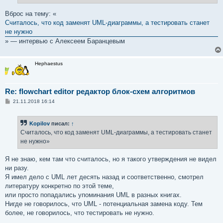
и
е
Вброс на тему: «
Считалось, что код заменят UML-диаграммы, а тестировать станет
не нужно
» — интервью с Алексеем Баранцевым
Hephaestus
Re: flowchart editor редактор блок-схем алгоритмов
С
21.11.2018 16:14
о
о
б
Kopilov
писал:
↑
щ
е
Считалось, что код заменят UML-диаграммы, а тестировать станет
н
не нужно»
и
е
Я не знаю, кем там что считалось, но я такого утверждения не видел
ни разу.
Я имел дело c UML лет десять назад и соответственно, смотрел
литературу конкретно по этой теме,
или просто попадались упоминания UML в разных книгах.
Нигде не говорилось, что UML - потенциальная замена коду. Тем
более, не говорилось, что тестировать не нужно.