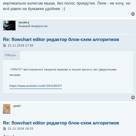
б
вертикально колесом мыши, без полос прокрутки. Лепи - не хочу, но
щ
е
всё равно на бумажке удобнее :-)
н
и
е
serzh-z
Бывший модератор
Re: flowchart editor редактор блок-схем алгоритмов
С
21.11.2018 17:35
о
о
Offtopic
б
щ
е
н
-"АГА!!!!!"-восторженно заорали мужики и пошли валить лес двуручными
и
е
пилами.
https://www.anekdot.ru/id/-20419037/
yoricI
Re: flowchart editor редактор блок-схем алгоритмов
С
21.11.2018 18:25
о
о