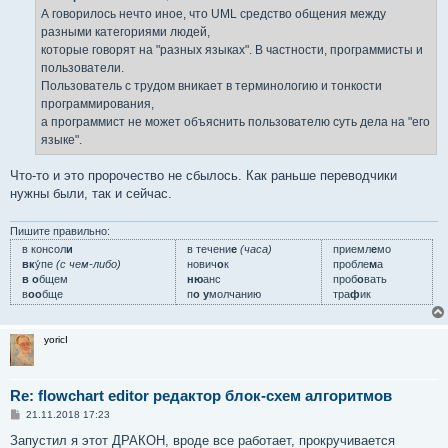
е
А говорилось нечто иное, что UML средство общения между
н
разными категориями людей,
и
е
которые говорят на "разных языках". В частности, программисты и
пользователи.
Пользователь с трудом вникает в терминологию и тонкости
программирования,
а программист не может объяснить пользователю суть дела на "его
языке".
Что-то и это пророчество не сбылось. Как раньше переводчики
нужны были, так и сейчас.
Пишите правильно:
в консол
и
в течени
е
(часа)
приемл
е
мо
вк
у́пе
(с чем-либо)
нович
о
к
пробле
м
а
в о
бщем
ню
анс
проб
о
вать
в
оо
бще
п
о у
молчанию
тра
ф
ик
yoricI
Re: flowchart editor редактор блок-схем алгоритмов
С
21.11.2018 17:23
о
о
Запустил я этот ДРАКОН, вроде все работает, прокручивается