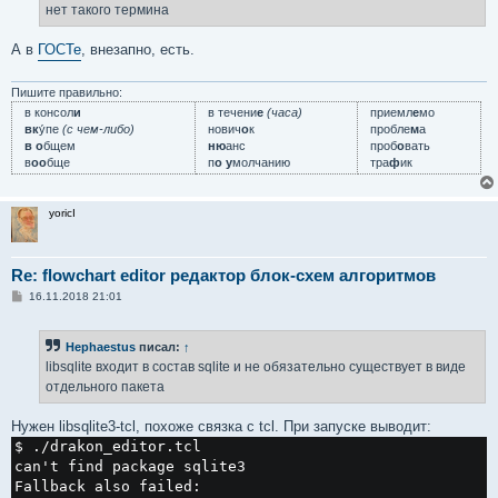
нет такого термина
А в
ГОСТе
, внезапно, есть.
Пишите правильно:
в консол
и
в течени
е
(часа)
приемл
е
мо
вк
у́пе
(с чем-либо)
нович
о
к
пробле
м
а
в о
бщем
ню
анс
проб
о
вать
в
оо
бще
п
о у
молчанию
тра
ф
ик
yoricI
Re: flowchart editor редактор блок-схем алгоритмов
С
16.11.2018 21:01
о
о
б
Hephaestus
писал:
↑
щ
е
libsqlite входит в состав sqlite и не обязательно существует в виде
н
отдельного пакета
и
е
Нужен libsqlite3-tcl, похоже связка с tcl. При запуске выводит:
$ ./drakon_editor.tcl
can't find package sqlite3
Fallback also failed: