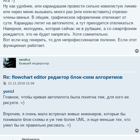
Ага :-)
б
Ну как удобнее, или карандашом провести сильно извилистую линию
щ
е
или через меню вызывать много раз (или копи-вставить) отрезки-
н
члены-звенья. В общем, графическое оформление отвлекает от
и
е
сути. Карандаш летит на автопилоте, а тут приходится отвлекаться.
Наверное, молодежь, которая сейчас не в рубашке, а со смартфоном
рождается, это не будет напрягать. Хотя сомнительно.
Вот если код генерить, то для непрофессионалов полезно. Если этот
функционал работает.
serzh-z
Бывший модератор
Re: flowchart editor редактор блок-схем алгоритмов
С
21.11.2018 21:08
о
о
yoricI
б
Главное, чтобы кривая автопилота была понятна тем, для кого ее
щ
е
рисуете. =)
н
и
е
Впрочем, я очень мало встречал живых инженеров, которые бы
понимали блок-схемы и уж тем более UML, и еще меньше тех, кто
умел бы их правильно рисовать. =)
Hephaestus