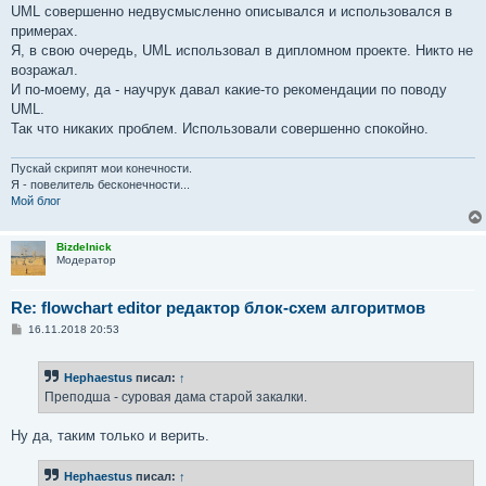
UML совершенно недвусмысленно описывался и использовался в
примерах.
Я, в свою очередь, UML использовал в дипломном проекте. Никто не
возражал.
И по-моему, да - научрук давал какие-то рекомендации по поводу
UML.
Так что никаких проблем. Использовали совершенно спокойно.
Пускай скрипят мои конечности.
Я - повелитель бесконечности...
Мой блог
Bizdelnick
Модератор
Re: flowchart editor редактор блок-схем алгоритмов
С
16.11.2018 20:53
о
о
б
Hephaestus
писал:
↑
щ
е
Преподша - суровая дама старой закалки.
н
и
е
Ну да, таким только и верить.
Hephaestus
писал:
↑