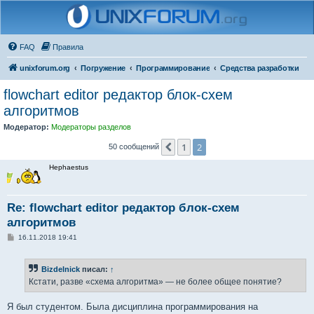
FAQ
Правила
unixforum.org
Погружение
Программирование
Средства разработки
flowchart editor редактор блок-схем
алгоритмов
Модератор:
Модераторы разделов
1
2
Пред.
50 сообщений
Hephaestus
Re: flowchart editor редактор блок-схем
алгоритмов
С
16.11.2018 19:41
о
о
б
Bizdelnick
писал:
↑
щ
е
Кстати, разве «схема алгоритма» — не более общее понятие?
н
и
е
Я был студентом. Была дисциплина программирования на