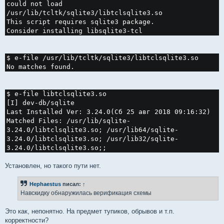
could not load
/usr/lib/tcltk/sqlite3/libtclsqlite3.so
This script requires sqlite3 package.
Consider installing libsqlite3-tcl
$ e-file /usr/lib/tcltk/sqlite3/libtclsqlite3.so
No matches found.
$ e-file libtclsqlite3.so
[I] dev-db/sqlite
Last Installed Ver: 3.24.0(Сб 25 авг 2018 09:16:32)
Matched Files: /usr/lib/sqlite-
3.24.0/libtclsqlite3.so; /usr/lib64/sqlite-
3.24.0/libtclsqlite3.so; /usr/lib32/sqlite-
3.24.0/libtclsqlite3.so;;
Установлен, но такого пути нет.
Hephaestus
писал:
↑
Навскидку обнаружилась верификация схемы
Это как, непонятно. На предмет тупиков, обрывов и т.п.
корректности?