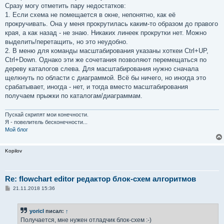
Сразу могу отметить пару недостатков:
1. Если схема не помещается в окне, непонятно, как её
прокручивать. Она у меня прокрутилась каким-то образом до правого
края, а как назад - не знаю. Никаких линеек прокрутки нет. Можно
выделить/перетащить, но это неудобно.
2. В меню для команды масштабирования указаны хоткеи Ctrl+UP,
Ctrl+Down. Однако эти же сочетания позволяют перемещаться по
дереву каталогов слева. Для масштабирования нужно сначала
щелкнуть по области с диаграммой. Всё бы ничего, но иногда это
срабатывает, иногда - нет, и тогда вместо масштабирования
получаем прыжки по каталогам/диаграммам.
Пускай скрипят мои конечности.
Я - повелитель бесконечности...
Мой блог
Kopilov
Re: flowchart editor редактор блок-схем алгоритмов
С
21.11.2018 15:36
о
о
б
yoricI
писал:
↑
щ
е
Получается, мне нужен отладчик блок-схем :-)
н