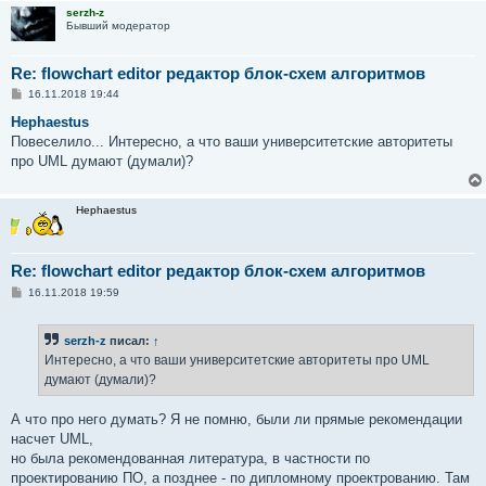
serzh-z
Бывший модератор
Re: flowchart editor редактор блок-схем алгоритмов
С
16.11.2018 19:44
о
о
Hephaestus
б
Повеселило... Интересно, а что ваши университетские авторитеты
щ
е
про UML думают (думали)?
н
и
е
Hephaestus
Re: flowchart editor редактор блок-схем алгоритмов
С
16.11.2018 19:59
о
о
б
serzh-z
писал:
↑
щ
е
Интересно, а что ваши университетские авторитеты про UML
н
думают (думали)?
и
е
А что про него думать? Я не помню, были ли прямые рекомендации
насчет UML,
но была рекомендованная литература, в частности по
проектированию ПО, а позднее - по дипломному проектрованию. Там