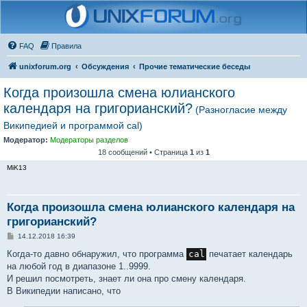
FAQ
Правила
unixforum.org
Обсуждения
Прочие тематические беседы
Когда произошла смена юлианского
календаря на григорианский?
(Разногласие между
Википедией и программой cal)
Модератор:
Модераторы разделов
18 сообщений • Страница
1
из
1
MiK13
Когда произошла смена юлианского календаря на
григорианский?
С
14.12.2018 16:39
о
о
Когда-то давно обнаружил, что программа
cal
печатает календарь
б
на любой год в диапазоне 1..9999.
щ
е
И решил посмотреть, знает ли она про смену календаря.
н
В Википедии написано, что
и
е