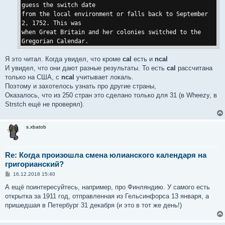
guess the switch date
from the local environment or falls back to September
2, 1752. This was
when Great Britain and her colonies switched to the
Gregorian Calendar.
Я это читал. Когда увидел, что кроме
cal
есть и
ncal
И увидел, что они дают разные результаты. То есть
cal
рассчитана
только на США, с
ncal
учитывает локаль.
Поэтому и захотелось узнать про другие страны,
Оказалось, что из 250 стран это сделано только для 31 (в Wheezy, в
Strstch ещё не проверял).
s.xbatob
Re: Когда произошла смена юлианского календаря на
григорианский?
С
16.12.2018 15:40
о
о
А ещё поинтересуйтесь, например, про Финляндию. У самого есть
б
открытка за 1911 год, отправленная из Гельсинфорса 13 января, а
щ
е
пришедшая в Петербург 31 декабря (и это в тот же день!)
н
и
е