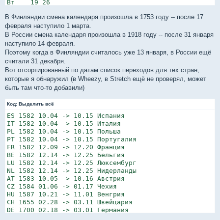
Вт    19 26         

Ср    20 27         

В Финляндии смена календаря произошла в 1753 году -- после 17
Чт 14 21 28         

Пт 15 22            

февраля наступило 1 марта.
Сб 16 23            

В России смена календаря произошла в 1918 году -- после 31 января
Вс 17 24            
наступило 14 февраля.
Поэтому когда в Финляндии считалось уже 13 января, в России ещё
считали 31 декабря.
Вот отсортированный по датам список переходов для тех стран,
которые я обнаружил (в Wheezy, в Stretch ещё не проверял, может
быть там что-то добавили)
Код:
Выделить всё
ES 1582 10.04 -> 10.15 Испания

IT 1582 10.04 -> 10.15 Италия

PL 1582 10.04 -> 10.15 Польша

PT 1582 10.04 -> 10.15 Португалия

FR 1582 12.09 -> 12.20 Франция

BE 1582 12.14 -> 12.25 Бельгия

LU 1582 12.14 -> 12.25 Люксембург

NL 1582 12.14 -> 12.25 Нидерланды

AT 1583 10.05 -> 10.16 Австрия

CZ 1584 01.06 -> 01.17 Чехия

HU 1587 10.21 -> 11.01 Венгрия

CH 1655 02.28 -> 03.11 Швейцария

DE 1700 02.18 -> 03.01 Германия

DK 1700 02.18 -> 03.01 Дания
