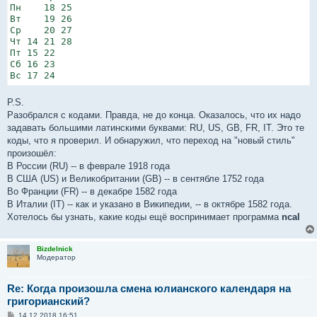
Пн    18 25         

Вт    19 26         

Ср    20 27         

Чт 14 21 28         

Пт 15 22            

Сб 16 23            

Вс 17 24            
P.S.
Разобрался с кодами. Правда, не до конца. Оказалось, что их надо
задавать большими латинскими буквами: RU, US, GB, FR, IT. Это те
коды, что я проверил. И обнаружил, что переход на "новый стиль"
произошёл:
В России (RU) -- в феврале 1918 года
В США (US) и Великобритании (GB) -- в сентябле 1752 года
Во Франции (FR) -- в декабре 1582 года
В Италии (IT) -- как и указано в Википедии, -- в октябре 1582 года.
Хотелось бы узнать, какие коды ещё воспринимает программа
ncal
Bizdelnick
Модератор
Re: Когда произошла смена юлианского календаря на
григорианский?
С
14.12.2018 16:51