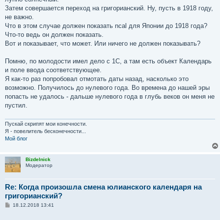
Затем совершается переход на григорианский. Ну, пусть в 1918 году,
не важно.
Что в этом случае должен показать ncal для Японии до 1918 года?
Что-то ведь он должен показать.
Вот и показывает, что может. Или ничего не должен показывать?
Помню, по молодости имел дело с 1С, а там есть объект Календарь
и поле ввода соответствующее.
Я как-то раз попробовал отмотать даты назад, насколько это
возможно. Получилось до нулевого года. Во времена до нашей эры
попасть не удалось - дальше нулевого года в глубь веков он меня не
пустил.
Пускай скрипят мои конечности.
Я - повелитель бесконечности...
Мой блог
Bizdelnick
Модератор
Re: Когда произошла смена юлианского календаря на
григорианский?
С
18.12.2018 13:41
о
о