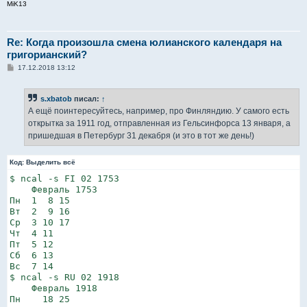
MiK13
Re: Когда произошла смена юлианского календаря на
григорианский?
С
17.12.2018 13:12
о
о
б
s.xbatob
писал:
↑
щ
е
А ещё поинтересуйтесь, например, про Финляндию. У самого есть
н
открытка за 1911 год, отправленная из Гельсинфорса 13 января, а
и
е
пришедшая в Петербург 31 декабря (и это в тот же день!)
Код:
Выделить всё
$ ncal -s FI 02 1753

    Февраль 1753      

Пн  1  8 15         

Вт  2  9 16         

Ср  3 10 17         

Чт  4 11            

Пт  5 12            

Сб  6 13            

Вс  7 14            

$ ncal -s RU 02 1918

    Февраль 1918      

Пн    18 25         
