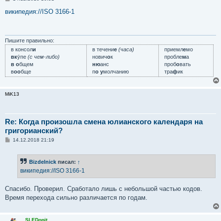
о
о
википедия://ISO 3166-1
б
щ
е
н
и
Пишите правильно:
е
в консол
и
в течени
е
(часа)
приемл
е
мо
вк
у́пе
(с чем-либо)
нович
о
к
пробле
м
а
в о
бщем
ню
анс
проб
о
вать
в
оо
бще
п
о у
молчанию
тра
ф
ик
MiK13
Re: Когда произошла смена юлианского календаря на
григорианский?
С
14.12.2018 21:19
о
о
б
Bizdelnick
писал:
↑
щ
е
википедия://ISO 3166-1
н
и
е
Спасибо. Проверил. Сработало лишь с небольшой частью кодов.
Время перехода сильно различается по годам.
SLEDopit