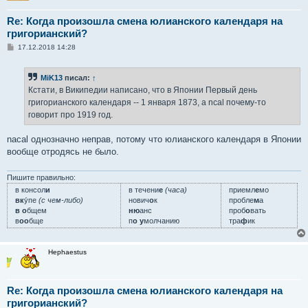
Re: Когда произошла смена юлианского календаря на
григорианский?
С
17.12.2018 14:28
о
о
б
MiK13
писал:
↑
щ
е
Кстати, в Википедии написано, что в Японии Первый день
н
григорианского календаря -- 1 января 1873, а ncal почему-то
и
е
говорит про 1919 год.
nacal однозначно неправ, потому что юлианского календаря в Японии
вообще отродясь не было.
Пишите правильно:
в консол
и
в течени
е
(часа)
приемл
е
мо
вк
у́пе
(с чем-либо)
нович
о
к
пробле
м
а
в о
бщем
ню
анс
проб
о
вать
в
оо
бще
п
о у
молчанию
тра
ф
ик
Hephaestus
Re: Когда произошла смена юлианского календаря на
григорианский?