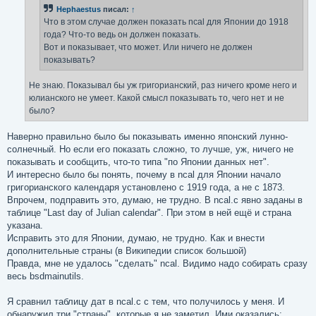
н
Hephaestus
писал:
↑
и
е
Что в этом случае должен показать ncal для Японии до 1918
года? Что-то ведь он должен показать.
Вот и показывает, что может. Или ничего не должен
показывать?
Не знаю. Показывал бы уж григорианский, раз ничего кроме него и
юлианского не умеет. Какой смысл показывать то, чего нет и не
было?
Наверно правильно было бы показывать именно японский лунно-
солнечный. Но если его показать сложно, то лучше, уж, ничего не
показывать и сообщить, что-то типа "по Японии данных нет".
И интересно было бы понять, почему в ncal для Японии начало
григорианского календаря установлено с 1919 года, а не с 1873.
Впрочем, подправить это, думаю, не трудно. В ncal.c явно заданы в
таблице "Last day of Julian calendar". При этом в ней ещё и страна
указана.
Исправить это для Японии, думаю, не трудно. Как и внести
дополнительные страны (в Википедии список большой)
Правда, мне не удалось "сделать" ncal. Видимо надо собирать сразу
весь bsdmainutils.
Я сравнил таблицу дат в ncal.c с тем, что получилось у меня. И
обнаружил три "страны", которые я не заметил. Ими оказались: