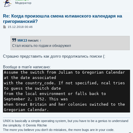
Модератор
Re: Когда произошла смена юлианского календаря на
григорианский?
С
15.12.2018 00:46
о
о
б
MiK13
писал:
↑
щ
е
Стал искать по годам и обнаружил
н
и
е
Страшно представить как долго продолжались поиски (:
Вообще в man'e написано:
Assume the switch from Julian to Gregorian Calendar
at the date associated
with the country_code. If not specified, ncal tries
to guess the switch date
from the local environment or falls back to
September 2, 1752. This was
when Great Britain and her colonies switched to the
Gregorian Calendar.
UNIX is basically a simple operating system, but you have to be a genius to understand
the simplicity. © Dennis Ritchie
The more you believe you don't do mistakes, the more bugs are in your code.