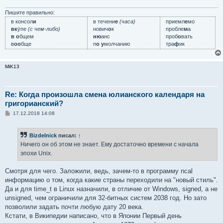
Пишите правильно:
в консол
и
в течени
е
(часа)
приемл
е
мо
вк
у́пе
(с чем-либо)
нович
о
к
пробле
м
а
в о
бщем
ню
анс
проб
о
вать
в
оо
бще
п
о у
молчанию
тра
ф
ик
MiK13
Re: Когда произошла смена юлианского календаря на
григорианский?
С
17.12.2018 14:08
о
о
б
Bizdelnick
писал:
↑
щ
е
Ничего он об этом не знает. Ему достаточно времени с начала
н
эпохи Unix.
и
е
Смотря для чего. Заложили, ведь, зачем-то в программу ncal
информацию о том, когда какие страны переходили на "новый стиль".
Да и для time_t в Linux назначили, в отличие от Windows, signed, а не
unsigned, чем ограничили для 32-битных систем 2038 год. Но зато
позволили задать почти любую дату 20 века.
Кстати, в Википедии написано, что в Японии Первый день