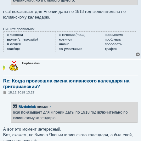
юлианского, но и с любого другого.
ncal показывает для Японии даты по 1918 год включительно по
юлианскому календарю.
Пишите правильно:
в консол
и
в течени
е
(часа)
приемл
е
мо
вк
у́пе
(с чем-либо)
нович
о
к
пробле
м
а
в о
бщем
ню
анс
проб
о
вать
в
оо
бще
п
о у
молчанию
тра
ф
ик
Hephaestus
Re: Когда произошла смена юлианского календаря на
григорианский?
С
18.12.2018 13:27
о
о
б
Bizdelnick
писал:
↑
щ
е
ncal показывает для Японии даты по 1918 год включительно по
н
юлианскому календарю.
и
е
А вот это момент интересный.
Вот, скажем, не было в Японии юлианского календаря, а был свой,
лунно-солнечный.