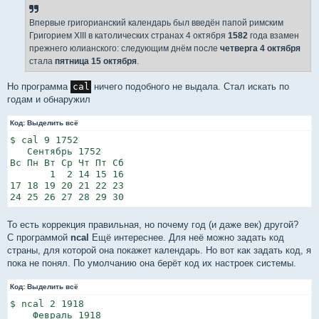
Впервые григорианский календарь был введён папой римским
Григорием XIII в католических странах 4 октября
1582
года взамен
прежнего юлианского: следующим днём после
четверга 4 октября
стала
пятница 15 октября
.
Но программа
cal
ничего подобного не выдала. Стал искать по
годам и обнаружил
Код:
Выделить всё
$ cal 9 1752

   Сентябрь 1752      

Вс Пн Вт Ср Чт Пт Сб  

       1  2 14 15 16  

17 18 19 20 21 22 23  

24 25 26 27 28 29 30  
То есть коррекция правильная, но почему год (и даже век) другой?
С программой
ncal
Ещё интереснее. Для неё можно задать код
страны, для которой она покажет календарь. Но вот как задать код, я
пока не понял. По умолчанию она берёт код их настроек системы.
Код:
Выделить всё
$ ncal 2 1918

    Февраль 1918      
