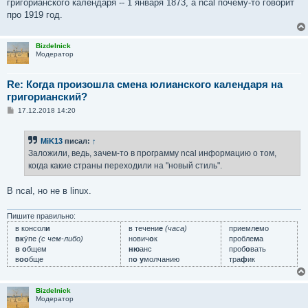
григорианского календаря -- 1 января 1873, а ncal почему-то говорит
про 1919 год.
Bizdelnick
Модератор
Re: Когда произошла смена юлианского календаря на
григорианский?
С
17.12.2018 14:20
о
о
б
MiK13
писал:
↑
щ
е
Заложили, ведь, зачем-то в программу ncal информацию о том,
н
когда какие страны переходили на "новый стиль".
и
е
В ncal, но не в linux.
Пишите правильно:
в консол
и
в течени
е
(часа)
приемл
е
мо
вк
у́пе
(с чем-либо)
нович
о
к
пробле
м
а
в о
бщем
ню
анс
проб
о
вать
в
оо
бще
п
о у
молчанию
тра
ф
ик
Bizdelnick
Модератор