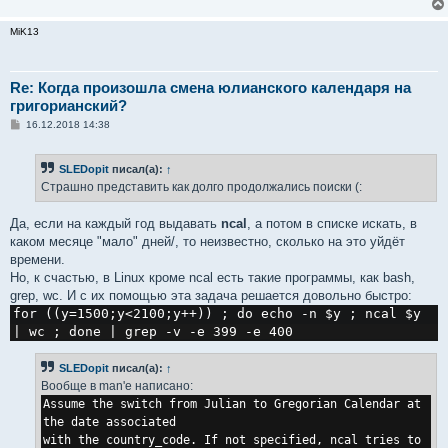
MiK13
Re: Когда произошла смена юлианского календаря на
григорианский?
С
16.12.2018 14:38
о
о
б
SLEDopit
писал(а):
↑
щ
е
Страшно представить как долго продолжались поиски (:
н
и
е
Да, если на каждый год выдавать
ncal
, а потом в списке искать, в
каком месяце "мало" дней/, то неизвестно, сколько на это уйдёт
времени.
Но, к счастью, в Linux кроме ncal есть такие программы, как bash,
grep, wc. И с их помощью эта задача решается довольно быстро:
for ((y=1500;y<2100;y++)) ; do echo -n $y ; ncal $y 
| wc ; done | grep -v -e 399 -e 400
SLEDopit
писал(а):
↑
Вообще в man'e написано:
Assume the switch from Julian to Gregorian Calendar at
the date associated
with the country_code. If not specified, ncal tries to