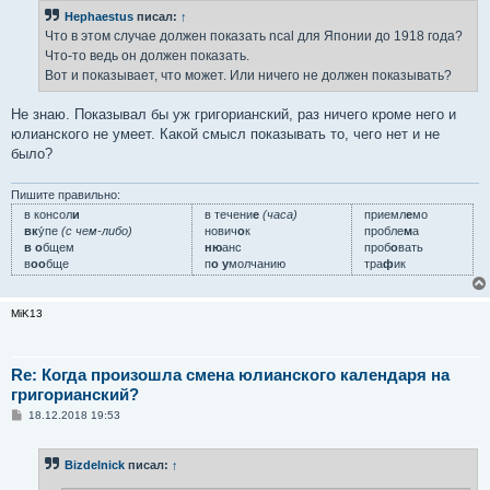
б
Hephaestus
писал:
↑
щ
е
Что в этом случае должен показать ncal для Японии до 1918 года?
н
Что-то ведь он должен показать.
и
е
Вот и показывает, что может. Или ничего не должен показывать?
Не знаю. Показывал бы уж григорианский, раз ничего кроме него и
юлианского не умеет. Какой смысл показывать то, чего нет и не
было?
Пишите правильно:
в консол
и
в течени
е
(часа)
приемл
е
мо
вк
у́пе
(с чем-либо)
нович
о
к
пробле
м
а
в о
бщем
ню
анс
проб
о
вать
в
оо
бще
п
о у
молчанию
тра
ф
ик
MiK13
Re: Когда произошла смена юлианского календаря на
григорианский?
С
18.12.2018 19:53
о
о
б
Bizdelnick
писал:
↑
щ
е