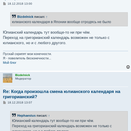
С
18.12.2018 13:00
о
о
б
Bizdelnick
писал:
↑
щ
е
юлианского календаря в Японии вообще отродясь не было
н
и
е
Юлианский календарь тут вообще-то ни при чём.
Переход на григорианский календарь возможен не только с
юлианского, но и с любого другого.
Пускай скрипят мои конечности.
Я - повелитель бесконечности...
Мой блог
Bizdelnick
Модератор
Re: Когда произошла смена юлианского календаря на
григорианский?
С
18.12.2018 13:07
о
о
б
Hephaestus
писал:
↑
щ
е
Юлианский календарь тут вообще-то ни при чём.
н
Переход на григорианский календарь возможен не только с
и
е