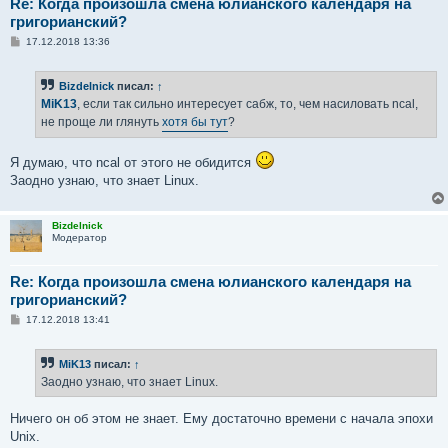
Re: Когда произошла смена юлианского календаря на
григорианский?
С
17.12.2018 13:36
о
о
б
Bizdelnick
писал:
↑
щ
е
MiK13
, если так сильно интересует сабж, то, чем насиловать ncal,
н
не проще ли глянуть
хотя бы тут
?
и
е
Я думаю, что ncal от этого не обидится
Заодно узнаю, что знает Linux.
Bizdelnick
Модератор
Re: Когда произошла смена юлианского календаря на
григорианский?
С
17.12.2018 13:41
о
о
б
MiK13
писал:
↑
щ
е
Заодно узнаю, что знает Linux.
н
и
е
Ничего он об этом не знает. Ему достаточно времени с начала эпохи
Unix.