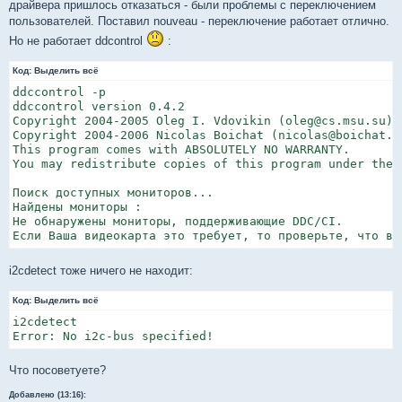
драйвера пришлось отказаться - были проблемы с переключением
пользователей. Поставил nouveau - переключение работает отлично.
Но не работает ddcontrol
:
Код:
Выделить всё
ddccontrol -p

ddccontrol version 0.4.2

Copyright 2004-2005 Oleg I. Vdovikin (oleg@cs.msu.su)

Copyright 2004-2006 Nicolas Boichat (nicolas@boichat.ch
This program comes with ABSOLUTELY NO WARRANTY.

You may redistribute copies of this program under the 
Поиск доступных мониторов...

Найдены мониторы :

Не обнаружены мониторы, поддерживающие DDC/CI.

i2cdetect тоже ничего не находит:
Код:
Выделить всё
i2cdetect 

Что посоветуете?
Добавлено (13:16):