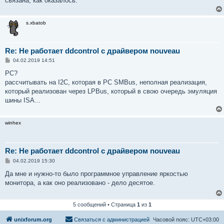
связана, как оказалось.
н
и
е
s.xbatob
Re: Не работает ddcontrol с драйвером nouveau
С
04.02.2019 14:51
о
о
PC?
б
рассчитывать на I2C, которая в PC SMBus, неполная реализация,
щ
е
который реализован через LPBus, который в свою очередь эмуляция
н
шины ISA...
и
е
winhex
Re: Не работает ddcontrol с драйвером nouveau
С
04.02.2019 15:30
о
о
Да мне и нужно-то было программное управление яркостью
б
монитора, а как оно реализовано - дело десятое.
щ
е
н
и
5 сообщений • Страница
1
из
1
е
unixforum.org
Связаться с администрацией
Часовой пояс:
UTC+03:00