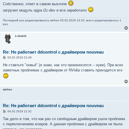
Собственно, ответ в самом выхлопе
загрузил модуль ядра i2c-dev и все заработало
Последний раз редактировалось
winhex
03.02.2019 13:16, всего редактировалось 1
раз.
s.xbatob
Re: Не работает ddcontrol с драйвером nouveau
С
03.02.2019 21:46
о
о
Не ставтьте "новьё" (я знаю, как это произносится -- нуве). При всех
б
заметных проблемах с драйвером от NVidia ставить приходится его
щ
е
н
и
е
winhex
Re: Не работает ddcontrol с драйвером nouveau
С
04.02.2019 12:31
о
о
Так дело в том, что как раз со свободным драйвером ушла проблема
б
с переключением юзеров. А данная проблема с драйвером не была
щ
е