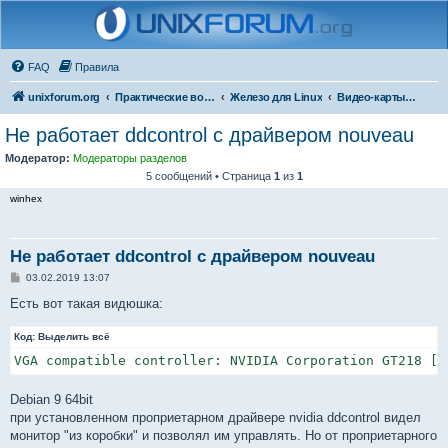
FAQ
Правила
unixforum.org
Практические вопросы
Железо для Linux
Видео-карты и мониторы
Не работает ddcontrol с драйвером nouveau
Модератор:
Модераторы разделов
5 сообщений • Страница
1
из
1
winhex
Не работает ddcontrol с драйвером nouveau
С
03.02.2019 13:07
о
о
Есть вот такая видюшка:
б
щ
Код:
е
Выделить всё
н
VGA compatible controller: NVIDIA Corporation GT218 [G
и
е
Debian 9 64bit
при установленном проприетарном драйвере nvidia ddcontrol видел
монитор "из коробки" и позволял им управлять. Но от проприетарного