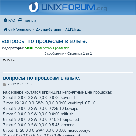
FAQ
Правила
unixforum.org
Дистрибутивы
ALTLinux
вопросы по процесам в альте.
Модераторы:
Skull
,
Модераторы разделов
3 сообщения • Страница
1
из
1
ZloiJoker
вопросы по процесам в альте.
С
26.12.2005 11:55
о
о
на сервере крутятся впринципи непонятные мне процессы:
б
2 root 8 0 0 0 0 SW 0,0 0,0 0:00 keventd
щ
е
3 root 19 19 0 0 0 SWN 0,0 0,0 0:00 ksoftirqd_CPU0
н
4 root 9 0 0 0 0 SW 0,0 0,0 229:10 kswapd
и
е
5 root 9 0 0 0 0 SW 0,0 0,0 0:00 bdflush
6 root 9 0 0 0 0 SW 0,0 0,0 10:21 kupdated
7 root 9 0 0 0 0 SW 0,0 0,0 5:43 kinoded
8 root -1 -20 0 0 0 SW< 0,0 0,0 0:00 mdrecoveryd
11 root 9 0 0 0 0 SW 0,0 0,0 2:45 kreiserfsd