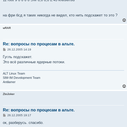
на фри бсд я таких никогда не видел, кто нить подскажет то это ?
wRAR
Re: вопросы по процесам в альте.
С
26.12.2005 14:19
о
о
Гугль подскажет.
б
Это всё различные ядерные потоки.
щ
е
н
и
ALT Linux Team
е
SIM-IM Development Team
Antilamer
ZloiJoker
Re: вопросы по процесам в альте.
С
26.12.2005 19:17
о
о
ок, разберусь. спасибо.
б