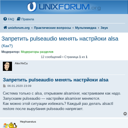
FAQ
Правила
unixforum.org
Практические вопросы
Мультимедиа
Звук
Запретить pulseaudio менять настрйоки alsa
(Как?)
Модератор:
Модераторы разделов
12 сообщений • Страница
1
из
1
AlexYeCu
Запретить pulseaudio менять настрйоки alsa
С
06.01.2020 23:09
о
о
Система только с alsa, открываем alsamixer, настраиваем как надо.
б
Запускаем pulseaudio — настройки alsamixer меняются.
щ
е
Как можно этой ситуации избежать? Каждый раз делать alsactl
н
restore после вырубания pulseaudio напрягает.
и
е
Hephaestus