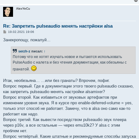
AlexYeCu
Re: Запретить pulseaudio менять настрйоки alsa
С
19.02.2021 19:06
о
о
Занекропощу, пожалуй…
б
щ
е
serzh-z
писал:
↑
н
Потому что не хотят изучать новое и пытаются использовать
и
е
PulseAudio с налета и без чтения документации, как обезьяны с
гранатой.
Итак, необезьяна… …или без гранаты? Впрочем, пофиг.
Вопрос первый. Где в документации этого твоего pulseaudio сказано,
как запретить pulseaudio менять настройки alsamixer?
Вопрос второй. Как избавиться от звуковых артефактов при
изменении уровня звука. Я в курсе про enable-deferred-volume = yes,
только этот способ не работает. Замечу, что в alsa оно само как-то
работает как надо.
Вопрос третий. Как вывести посредством pulseaudio звук плеера
через p16v, а все остальные — через emu10k2? У alsa с этим
проблем нет.
Вопрос четвёртый. Какие штатные и рекомендуемые способы запуска