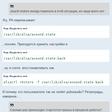
о
б
щ
е
alsactl restore иногда помогало в этой ситуации, но чаще всего нет
н
и
е
Угу, PA переписывает
Код:
Выделить всё
/var/lib/alsa/asound.state
, похоже. Приходится хранить настройки в
Код:
Выделить всё
/var/lib/alsa/asound.state.back
, ну и соотв. восстанавливать как
Код:
Выделить всё
alsactl restore -f /var/lib/alsa/asound.state.back
И почему это пользователи так не любят pulseaudio? Ретрограды,
наверное…
Сколько раз происходит старт/стоп пульсы в процессе работы?