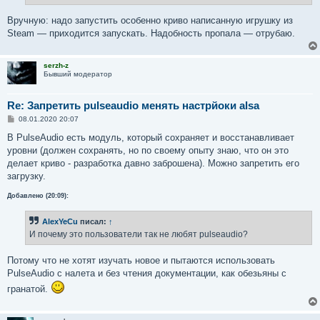
Вручную: надо запустить особенно криво написанную игрушку из
Steam — приходится запускать. Надобность пропала — отрубаю.
serzh-z
Бывший модератор
Re: Запретить pulseaudio менять настрйоки alsa
С
08.01.2020 20:07
о
о
В PulseAudio есть модуль, который сохраняет и восстанавливает
б
уровни (должен сохранять, но по своему опыту знаю, что он это
щ
е
делает криво - разработка давно заброшена). Можно запретить его
н
загрузку.
и
е
Добавлено (20:09):
AlexYeCu
писал:
↑
И почему это пользователи так не любят pulseaudio?
Потому что не хотят изучать новое и пытаются использовать
PulseAudio с налета и без чтения документации, как обезьяны с
гранатой.