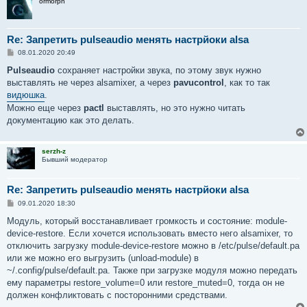
ormorph
Re: Запретить pulseaudio менять настрйоки alsa
С
08.01.2020 20:49
о
о
Pulseaudio
сохраняет настройки звука, по этому звук нужно
б
выставлять не через alsamixer, а через
pavucontrol
, как то так
щ
е
видюшка
.
н
Можно еще через
pactl
выставлять, но это нужно читать
и
е
документацию как это делать.
serzh-z
Бывший модератор
Re: Запретить pulseaudio менять настрйоки alsa
С
09.01.2020 18:30
о
о
Модуль, который восстанавливает громкость и состояние: module-
б
device-restore. Если хочется использовать вместо него alsamixer, то
щ
е
отключить загрузку module-device-restore можно в /etc/pulse/default.pa
н
или же можно его выгрузить (unload-module) в
и
е
~/.config/pulse/default.pa. Также при загрузке модуля можно передать
ему параметры restore_volume=0 или restore_muted=0, тогда он не
должен конфликтовать с посторонними средствами.