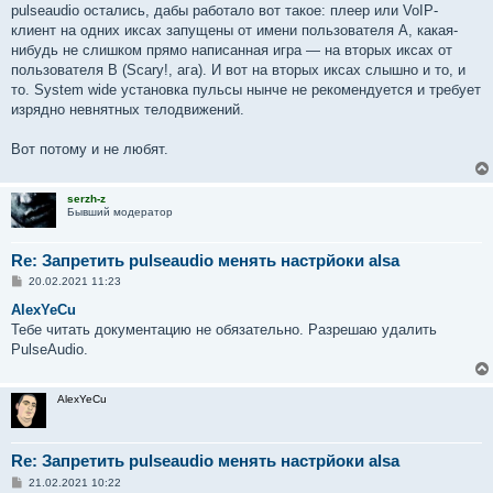
pulseaudio остались, дабы работало вот такое: плеер или VoIP-
клиент на одних иксах запущены от имени пользователя A, какая-
нибудь не слишком прямо написанная игра — на вторых иксах от
пользователя B (Scary!, ага). И вот на вторых иксах слышно и то, и
то. System wide установка пульсы нынче не рекомендуется и требует
изрядно невнятных телодвижений.
Вот потому и не любят.
serzh-z
Бывший модератор
Re: Запретить pulseaudio менять настрйоки alsa
С
20.02.2021 11:23
о
о
AlexYeCu
б
Тебе читать документацию не обязательно. Разрешаю удалить
щ
е
PulseAudio.
н
и
е
AlexYeCu
Re: Запретить pulseaudio менять настрйоки alsa
С
21.02.2021 10:22