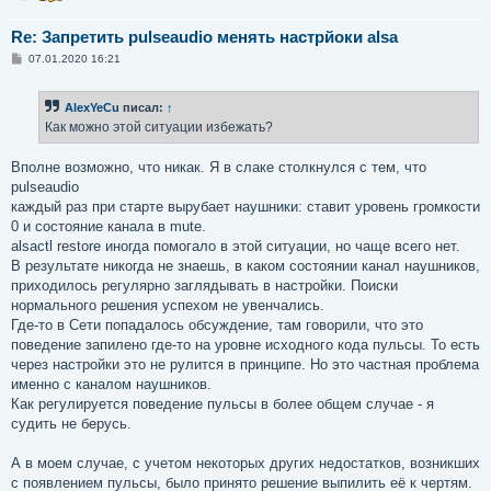
Re: Запретить pulseaudio менять настрйоки alsa
С
07.01.2020 16:21
о
о
б
AlexYeCu
писал:
↑
щ
е
Как можно этой ситуации избежать?
н
и
е
Вполне возможно, что никак. Я в слаке столкнулся с тем, что
pulseaudio
каждый раз при старте вырубает наушники: ставит уровень громкости
0 и состояние канала в mute.
alsactl restore иногда помогало в этой ситуации, но чаще всего нет.
В результате никогда не знаешь, в каком состоянии канал наушников,
приходилось регулярно заглядывать в настройки. Поиски
нормального решения успехом не увенчались.
Где-то в Сети попадалось обсуждение, там говорили, что это
поведение запилено где-то на уровне исходного кода пульсы. То есть
через настройки это не рулится в принципе. Но это частная проблема
именно с каналом наушников.
Как регулируется поведение пульсы в более общем случае - я
судить не берусь.
А в моем случае, с учетом некоторых других недостатков, возникших
с появлением пульсы, было принято решение выпилить её к чертям.