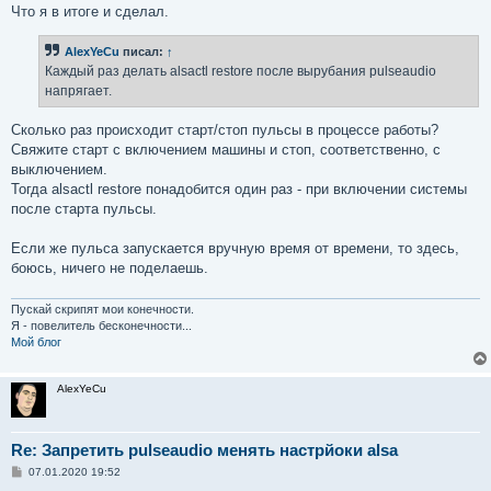
Что я в итоге и сделал.
AlexYeCu
писал:
↑
Каждый раз делать alsactl restore после вырубания pulseaudio
напрягает.
Сколько раз происходит старт/стоп пульсы в процессе работы?
Свяжите старт с включением машины и стоп, соответственно, с
выключением.
Тогда alsactl restore понадобится один раз - при включении системы
после старта пульсы.
Если же пульса запускается вручную время от времени, то здесь,
боюсь, ничего не поделаешь.
Пускай скрипят мои конечности.
Я - повелитель бесконечности...
Мой блог
AlexYeCu
Re: Запретить pulseaudio менять настрйоки alsa
С
07.01.2020 19:52
о