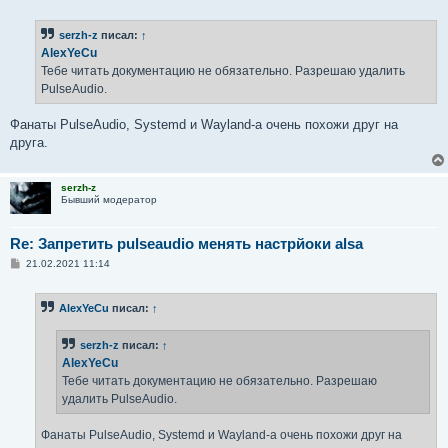
о
о
б
serzh-z
писал:
↑
щ
е
AlexYeCu
н
Тебе читать документацию не обязательно. Разрешаю удалить
и
е
PulseAudio.
Фанаты PulseAudio, Systemd и Wayland-а очень похожи друг на
друга.
serzh-z
Бывший модератор
Re: Запретить pulseaudio менять настрйоки alsa
С
21.02.2021 11:14
о
о
б
AlexYeCu
писал:
↑
щ
е
н
serzh-z
писал:
↑
и
е
AlexYeCu
Тебе читать документацию не обязательно. Разрешаю
удалить PulseAudio.
Фанаты PulseAudio, Systemd и Wayland-а очень похожи друг на