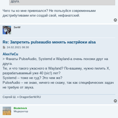
друга.
Чего ты ко мне привязался? Не пользуйся современными
дистрибутивами или создай свой, нефанатский.
SerW
Re: Запретить pulseaudio менять настрйоки alsa
С
24.02.2021 08:30
о
о
AlexYeCu
б
> Фанаты PulseAudio, Systemd и Wayland-а очень похожи друг на
щ
е
друга.
н
Тю, и что такого ужасного в Wayland? По-вашему, нужно пилить X,
и
е
разрабатываемый уже 40 (sic!) лет?
Systemd -- тоже не гуд? Это чем же?
PulseAudio -- не знаю, ничего не скажу, так как специфических задач
не требую от звука.
Сергей Ш. » DragonSerW.RU
Bizdelnick
Модератор