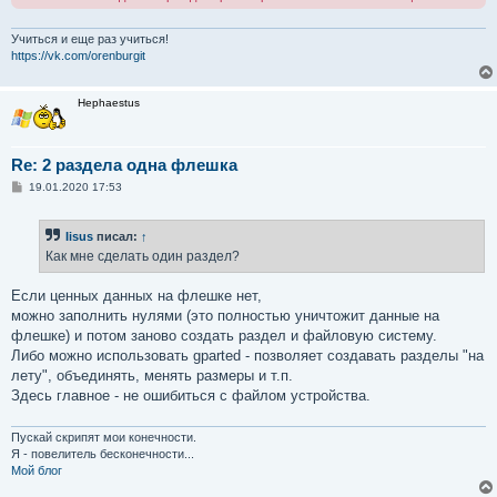
Учиться и еще раз учиться!
https://vk.com/orenburgit
Hephaestus
Re: 2 раздела одна флешка
С
19.01.2020 17:53
о
о
б
Iisus
писал:
↑
щ
е
Как мне сделать один раздел?
н
и
е
Если ценных данных на флешке нет,
можно заполнить нулями (это полностью уничтожит данные на
флешке) и потом заново создать раздел и файловую систему.
Либо можно использовать gparted - позволяет создавать разделы "на
лету", объединять, менять размеры и т.п.
Здесь главное - не ошибиться с файлом устройства.
Пускай скрипят мои конечности.
Я - повелитель бесконечности...
Мой блог