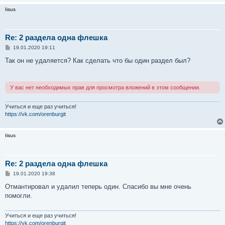
Iisus
Re: 2 раздела одна флешка
С
19.01.2020 19:11
о
о
Так он не удаляется? Как сделать что бы один раздел был?
б
щ
е
н
У вас нет необходимых прав для просмотра вложений в этом сообщении.
и
е
Учиться и еще раз учиться!
https://vk.com/orenburgit
Iisus
Re: 2 раздела одна флешка
С
19.01.2020 19:38
о
о
Отмантировал и удалил теперь один. Спасибо вы мне очень
б
помогли.
щ
е
н
и
Учиться и еще раз учиться!
е
https://vk.com/orenburgit