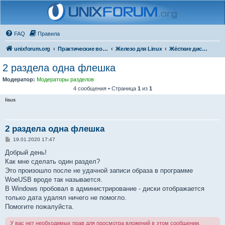
FAQ
Правила
unixforum.org
Практические вопросы
Железо для Linux
Жёсткие диски и флешки
2 раздела одна флешка
Модератор:
Модераторы разделов
4 сообщения • Страница
1
из
1
Iisus
2 раздела одна флешка
С
19.01.2020 17:47
о
о
Добрый день!
б
Как мне сделать один раздел?
щ
е
Это произошло после не удачной записи образа в программе
н
WoeUSB вроде так называется.
и
е
В Windows пробовал в администрирование - диски отображается
только дата удалял ничего не помогло.
Помогите пожалуйста.
У вас нет необходимых прав для просмотра вложений в этом сообщении.