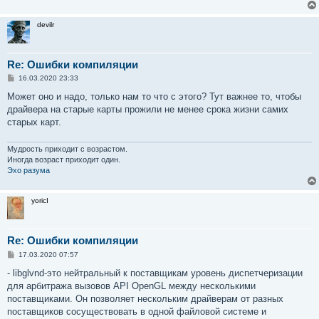
devilr
Re: Ошибки компиляции
С
16.03.2020 23:33
о
о
Может оно и надо, только нам то что с этого? Тут важнее то, чтобы
б
драйвера на старые карты прожили не менее срока жизни самих
щ
е
старых карт.
н
и
е
Мудрость приходит с возрастом.
Иногда возраст приходит один.
Эхо разума
yoricI
Re: Ошибки компиляции
С
17.03.2020 07:57
о
о
- libglvnd-это нейтральный к поставщикам уровень диспетчеризации
б
для арбитража вызовов API OpenGL между несколькими
щ
е
поставщиками. Он позволяет нескольким драйверам от разных
н
поставщиков сосуществовать в одной файловой системе и
и