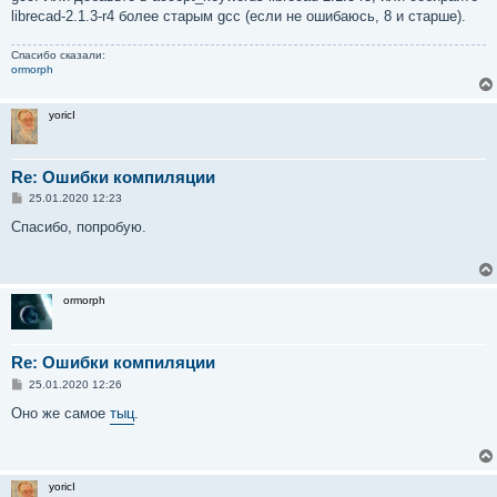
е
librecad-2.1.3-r4 более старым gcc (если не ошибаюсь, 8 и старше).
н
и
е
Спасибо сказали:
ormorph
yoricI
Re: Ошибки компиляции
С
25.01.2020 12:23
о
о
Спасибо, попробую.
б
щ
е
н
и
ormorph
е
Re: Ошибки компиляции
С
25.01.2020 12:26
о
о
Оно же самое
тыц
.
б
щ
е
н
и
yoricI
е