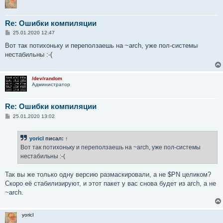
Re: Ошибки компиляции
С
25.01.2020 12:47
о
о
Вот так потихоньку и переползаешь на ~arch, уже пол-системы
б
нестабильны :-(
щ
е
н
и
/dev/random
е
Администратор
Re: Ошибки компиляции
С
25.01.2020 13:02
о
о
б
yoricI
писал:
↑
щ
е
Вот так потихоньку и переползаешь на ~arch, уже пол-системы
н
нестабильны :-(
и
е
Так вы же только одну версию размаскировали, а не $PN целиком?
Скоро её стабилизируют, и этот пакет у вас снова будет из arch, а не
~arch.
yoricI