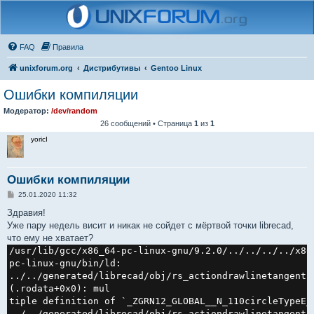
FAQ
Правила
unixforum.org
Дистрибутивы
Gentoo Linux
Ошибки компиляции
Модератор:
/dev/random
26 сообщений • Страница
1
из
1
yoricI
Ошибки компиляции
С
25.01.2020 11:32
о
о
Здравия!
б
Уже пару недель висит и никак не сойдет с мёртвой точки librecad,
щ
е
что ему не хватает?
н
/usr/lib/gcc/x86_64-pc-linux-gnu/9.2.0/../../../../x86
и
е
pc-linux-gnu/bin/ld: 
../../generated/librecad/obj/rs_actiondrawlinetangent2
(.rodata+0x0): mul

tiple definition of `_ZGRN12_GLOBAL__N_110circleTypeE_'
../../generated/librecad/obj/rs_actiondrawlinetangent1