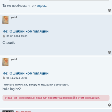
и
е
Та же проблема, что и
здесь
.
yoricI
Re: Ошибки компиляции
С
30.05.2024 13:03
о
о
Спасибо
б
щ
е
н
и
yoricI
е
Re: Ошибки компиляции
С
06.11.2024 06:01
о
о
Гляньте пож-ста, вторую неделю вылетает:
б
build.log.bz2
щ
е
н
У вас нет необходимых прав для просмотра вложений в этом сообщении.
и
е
/dev/random