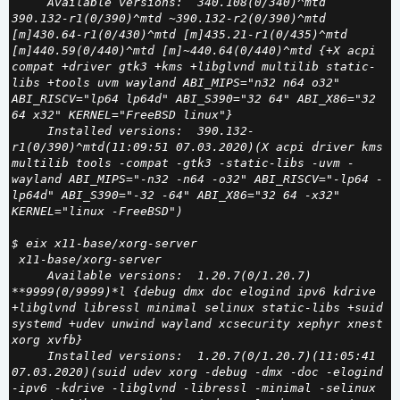
     Available versions:  340.108(0/340)^mtd 
390.132-r1(0/390)^mtd ~390.132-r2(0/390)^mtd 
[m]430.64-r1(0/430)^mtd [m]435.21-r1(0/435)^mtd 
[m]440.59(0/440)^mtd [m]~440.64(0/440)^mtd {+X acpi 
compat +driver gtk3 +kms +libglvnd multilib static-
libs +tools uvm wayland ABI_MIPS="n32 n64 o32" 
ABI_RISCV="lp64 lp64d" ABI_S390="32 64" ABI_X86="32 
64 x32" KERNEL="FreeBSD linux"}

     Installed versions:  390.132-
r1(0/390)^mtd(11:09:51 07.03.2020)(X acpi driver kms 
multilib tools -compat -gtk3 -static-libs -uvm -
wayland ABI_MIPS="-n32 -n64 -o32" ABI_RISCV="-lp64 -
lp64d" ABI_S390="-32 -64" ABI_X86="32 64 -x32" 
KERNEL="linux -FreeBSD")

 x11-base/xorg-server

     Available versions:  1.20.7(0/1.20.7) 
**9999(0/9999)*l {debug dmx doc elogind ipv6 kdrive 
+libglvnd libressl minimal selinux static-libs +suid 
systemd +udev unwind wayland xcsecurity xephyr xnest 
xorg xvfb}

     Installed versions:  1.20.7(0/1.20.7)(11:05:41 
07.03.2020)(suid udev xorg -debug -dmx -doc -elogind 
-ipv6 -kdrive -libglvnd -libressl -minimal -selinux 