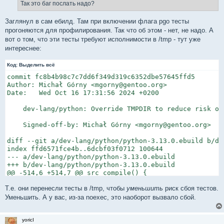
е
Так это баг послать надо?
н
и
е
Заглянул в сам ебилд. Там при включении флага pgo тесты
прогоняются для профилирования. Так что об этом - нет, не надо. А
вот о том, что эти тесты требуют исполнимости в /tmp - тут уже
интереснее:
Код:
Выделить всё
commit fc8b4b98c7c7dd6f349d319c6352dbe57645ffd5

Author: Michał Górny <mgorny@gentoo.org>

Date:   Wed Oct 16 17:31:56 2024 +0200

    dev-lang/python: Override TMPDIR to reduce risk of 
    Signed-off-by: Michał Górny <mgorny@gentoo.org>

diff --git a/dev-lang/python/python-3.13.0.ebuild b/de
index ffd6571fce4b..6dcbf03f0712 100644

--- a/dev-lang/python/python-3.13.0.ebuild

+++ b/dev-lang/python/python-3.13.0.ebuild

@@ -514,6 +514,7 @@ src_compile() {

                # bug 660358

Т.е. они перенесли тесты в /tmp, чтобы
уменьшить
риск сбоя тестов.
                local -x COLUMNS=80

                local -x PYTHONDONTWRITEBYTECODE=

Уменьшить. А у вас, из-за noexec, это наоборот вызвало сбой.
+               local -x TMPDIR=/tmp

        fi

yoricI