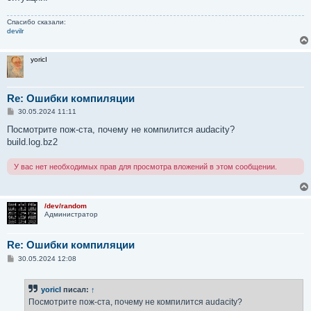
Спасибо сказали:
devilr
yoricI
Re: Ошибки компиляции
С
30.05.2024 11:11
о
о
Посмотрите пож-ста, почему не компилится audacity?
б
build.log.bz2
щ
е
н
У вас нет необходимых прав для просмотра вложений в этом сообщении.
и
е
/dev/random
Администратор
Re: Ошибки компиляции
С
30.05.2024 12:08
о
о
б
yoricI
писал:
↑
щ
е
Посмотрите пож-ста, почему не компилится audacity?
н