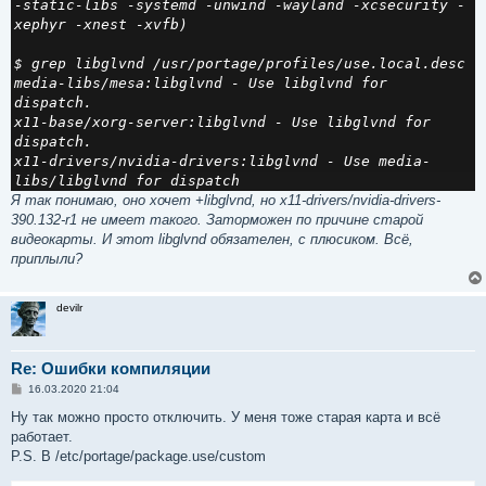
-static-libs -systemd -unwind -wayland -xcsecurity -
xephyr -xnest -xvfb)

$ grep libglvnd /usr/portage/profiles/use.local.desc

media-libs/mesa:libglvnd - Use libglvnd for 
dispatch.

x11-base/xorg-server:libglvnd - Use libglvnd for 
dispatch.

x11-drivers/nvidia-drivers:libglvnd - Use media-
libs/libglvnd for dispatch
Я так понимаю, оно хочет +libglvnd, но x11-drivers/nvidia-drivers-
390.132-r1 не имеет такого. Заторможен по причине старой
видеокарты. И этот libglvnd обязателен, с плюсиком. Всё,
приплыли?
devilr
Re: Ошибки компиляции
С
16.03.2020 21:04
о
о
Ну так можно просто отключить. У меня тоже старая карта и всё
б
работает.
щ
е
P.S. В /etc/portage/package.use/custom
н
и