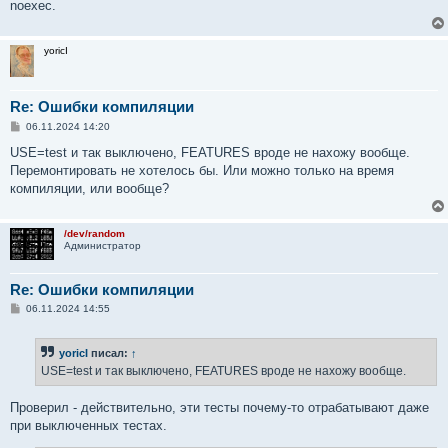
noexec.
yoricI
Re: Ошибки компиляции
С
06.11.2024 14:20
о
о
USE=test и так выключено, FEATURES вроде не нахожу вообще.
б
Перемонтировать не хотелось бы. Или можно только на время
щ
е
компиляции, или вообще?
н
и
е
/dev/random
Администратор
Re: Ошибки компиляции
С
06.11.2024 14:55
о
о
б
yoricI
писал:
↑
щ
е
USE=test и так выключено, FEATURES вроде не нахожу вообще.
н
и
е
Проверил - действительно, эти тесты почему-то отрабатывают даже
при выключенных тестах.