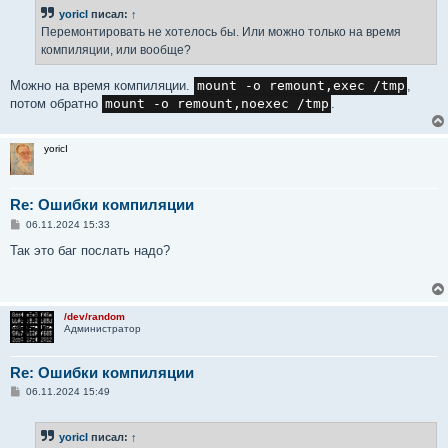
yoricI
писал:
↑
Перемонтировать не хотелось бы. Или можно только на время
компиляции, или вообще?
Можно на время компиляции.
mount -o remount,exec /tmp
,
потом обратно
mount -o remount,noexec /tmp
.
yoricI
Re: Ошибки компиляции
С
06.11.2024 15:33
о
о
Так это баг послать надо?
б
щ
е
н
и
/dev/random
е
Администратор
Re: Ошибки компиляции
С
06.11.2024 15:49
о
о
б
yoricI
писал:
↑
щ