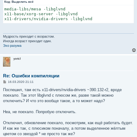
Код:
е
Выделить всё
media-libs/mesa -libglvnd

x11-base/xorg-server -libglvnd

Мудрость приходит с возрастом.
Иногда возраст приходит один.
Эхо разума
yoricI
Re: Ошибки компиляции
С
16.03.2020 21:11
о
о
Поспешил, там есть x11-drivers/nvidia-drivers ~390.132-r2, вроде
б
поехало. Так этот libglvnd с плюсом же, разве такой можно
щ
е
отключить? И что это вообще такое, а то может надо?
н
и
е
Неа, не поехало. Попробую отключить.
Отключил, обновление поехало, посмотрим, как ещё работать будет.
И как же так, с плюсиком поначалу, а потом выделенное жёлтым
цветом со звездой * не просто так же?