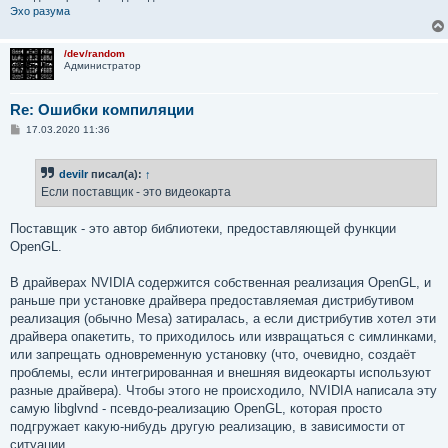
Эхо разума
/dev/random
Администратор
Re: Ошибки компиляции
С
17.03.2020 11:36
о
о
б
devilr
писал(а):
↑
щ
е
Если поставщик - это видеокарта
н
и
е
Поставщик - это автор библиотеки, предоставляющей функции
OpenGL.
В драйверах NVIDIA содержится собственная реализация OpenGL, и
раньше при установке драйвера предоставляемая дистрибутивом
реализация (обычно Mesa) затиралась, а если дистрибутив хотел эти
драйвера опакетить, то приходилось или извращаться с симлинками,
или запрещать одновременную установку (что, очевидно, создаёт
проблемы, если интегрированная и внешняя видеокарты используют
разные драйвера). Чтобы этого не происходило, NVIDIA написала эту
самую libglvnd - псевдо-реализацию OpenGL, которая просто
подгружает какую-нибудь другую реализацию, в зависимости от
ситуации.