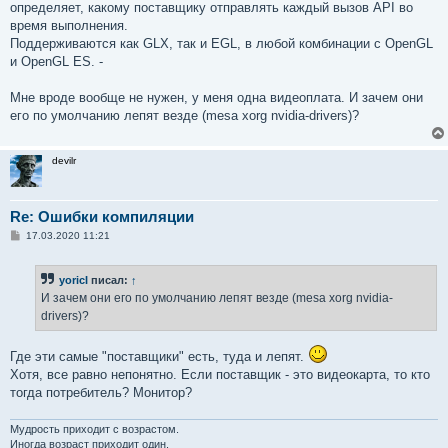
е
определяет, какому поставщику отправлять каждый вызов API во
время выполнения.
Поддерживаются как GLX, так и EGL, в любой комбинации с OpenGL
и OpenGL ES. -
Мне вроде вообще не нужен, у меня одна видеоплата. И зачем они
его по умолчанию лепят везде (mesa xorg nvidia-drivers)?
devilr
Re: Ошибки компиляции
С
17.03.2020 11:21
о
о
б
yoricI
писал:
↑
щ
е
И зачем они его по умолчанию лепят везде (mesa xorg nvidia-
н
drivers)?
и
е
Где эти самые "поставщики" есть, туда и лепят.
Хотя, все равно непонятно. Если поставщик - это видеокарта, то кто
тогда потребитель? Монитор?
Мудрость приходит с возрастом.
Иногда возраст приходит один.