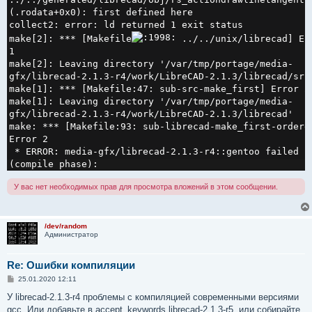
(.rodata+0x0): first defined here

collect2: error: ld returned 1 exit status

make[2]: *** [Makefile
 ../../unix/librecad] Err
1

make[2]: Leaving directory '/var/tmp/portage/media-
gfx/librecad-2.1.3-r4/work/LibreCAD-2.1.3/librecad/src'
make[1]: *** [Makefile:47: sub-src-make_first] Error 2

make[1]: Leaving directory '/var/tmp/portage/media-
gfx/librecad-2.1.3-r4/work/LibreCAD-2.1.3/librecad'

make: *** [Makefile:93: sub-librecad-make_first-ordered
Error 2

 * ERROR: media-gfx/librecad-2.1.3-r4::gentoo failed 
(compile phase):
У вас нет необходимых прав для просмотра вложений в этом сообщении.
/dev/random
Администратор
Re: Ошибки компиляции
С
25.01.2020 12:11
о
о
У librecad-2.1.3-r4 проблемы с компиляцией современными версиями
б
gcc. Или добавьте в accept_keywords librecad-2.1.3-r5, или собирайте
щ