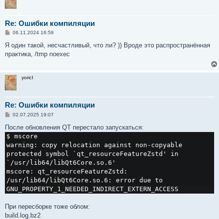
        # also need to clear the flags explicitly here 
@@ -553,6 +554,7 @@ src_test() {

        # bug 660358

Re: Ошибки компиляции
        local -x COLUMNS=80

С
06.11.2024 16:59
        local -x PYTHONDONTWRITEBYTECODE=

о
+       local -x TMPDIR=/tmp

о
Я один такой, несчастливый, что ли? )) Вроде это распространённая
б
практика, /tmp noexec
щ
        nonfatal emake -Onone test EXTRATESTOPTS="${tes
е
н
и
yoricI
е
Re: Ошибки компиляции
С
02.07.2025 19:07
о
о
После обновления QT перестало запускаться:
б
$ mscore 

щ
е
warning: copy relocation against non-copyable 
н
protected symbol `qt_resourceFeatureZstd' in 
и
е
`/usr/lib64/libQt6Core.so.6'

mscore: qt_resourceFeatureZstd: 
/usr/lib64/libQt6Core.so.6: error due to 
GNU_PROPERTY_1_NEEDED_INDIRECT_EXTERN_ACCESS
При пересборке тоже облом:
build.log.bz2