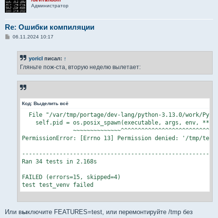
Администратор
Re: Ошибки компиляции
С
06.11.2024 10:17
о
о
б
yoricI
писал:
↑
щ
е
Гляньте пож-ста, вторую неделю вылетает:
н
и
е
Код:
Выделить всё
  File "/var/tmp/portage/dev-lang/python-3.13.0/work/Pytho
    self.pid = os.posix_spawn(executable, args, env, **kwa
               ~~~~~~~~~~~~~~^^^^^^^^^^^^^^^^^^^^^^^^^^^^^
PermissionError: [Errno 13] Permission denied: '/tmp/test_
----------------------------------------------------------
Ran 34 tests in 2.168s

FAILED (errors=15, skipped=4)

test test_venv failed
Или в
ы
ключите FEATURES=test, или перемонтируйте /tmp без