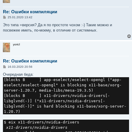
Re: Ошибки компиляции
С
25.01.2020 13:42
о
о
Это типа =версия? Да я по простоте чохом :-) Такие можно и
б
посвежее иметь, по-моему, в отличие от системных.
щ
е
н
и
yoricI
е
Re: Ошибки компиляции
С
16.03.2020 20:56
о
о
Очередная беда:
б
[blocks B      ] app-eselect/eselect-opengl ("app-
щ
е
eselect/eselect-opengl" is blocking x11-base/xorg-
н
server-1.20.7, media-libs/mesa-19.3.5)

и
е
[blocks B      ] x11-drivers/nvidia-drivers[-
libglvnd(-)] ("x11-drivers/nvidia-drivers[-
libglvnd(-)]" is hard blocking x11-base/xorg-server-
1.20.7)
 x11-drivers/nvidia-drivers
