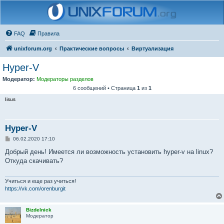
FAQ
Правила
unixforum.org
Практические вопросы
Виртуализация
Hyper-V
Модератор:
Модераторы разделов
6 сообщений • Страница
1
из
1
Iisus
Hyper-V
С
06.02.2020 17:10
о
о
Добрый день! Имеется ли возможность установить hyper-v на linux?
б
Откуда скачивать?
щ
е
н
и
Учиться и еще раз учиться!
е
https://vk.com/orenburgit
Bizdelnick
Модератор