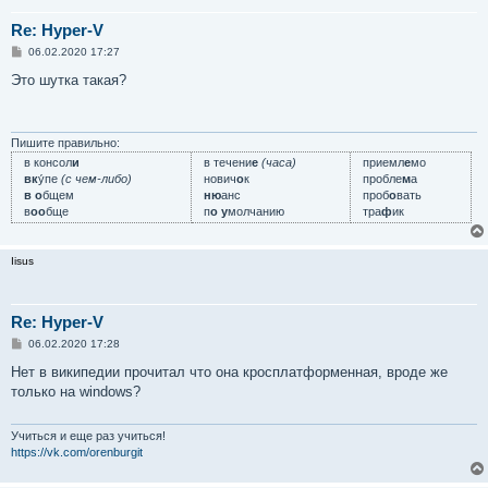
Re: Hyper-V
С
06.02.2020 17:27
о
о
Это шутка такая?
б
щ
е
н
и
Пишите правильно:
е
в консол
и
в течени
е
(часа)
приемл
е
мо
вк
у́пе
(с чем-либо)
нович
о
к
пробле
м
а
в о
бщем
ню
анс
проб
о
вать
в
оо
бще
п
о у
молчанию
тра
ф
ик
Iisus
Re: Hyper-V
С
06.02.2020 17:28
о
о
Нет в википедии прочитал что она кросплатформенная, вроде же
б
только на windows?
щ
е
н
и
Учиться и еще раз учиться!
е
https://vk.com/orenburgit