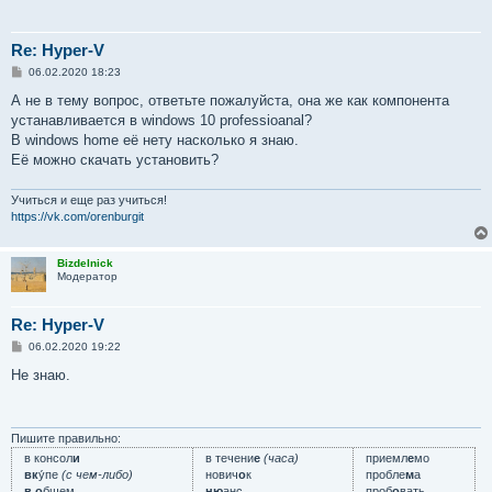
Re: Hyper-V
С
06.02.2020 18:23
о
о
А не в тему вопрос, ответьте пожалуйста, она же как компонента
б
устанавливается в windows 10 professioanal?
щ
е
В windows home её нету насколько я знаю.
н
Её можно скачать установить?
и
е
Учиться и еще раз учиться!
https://vk.com/orenburgit
Bizdelnick
Модератор
Re: Hyper-V
С
06.02.2020 19:22
о
о
Не знаю.
б
щ
е
н
и
Пишите правильно:
е
в консол
и
в течени
е
(часа)
приемл
е
мо
вк
у́пе
(с чем-либо)
нович
о
к
пробле
м
а
в о
бщем
ню
анс
проб
о
вать