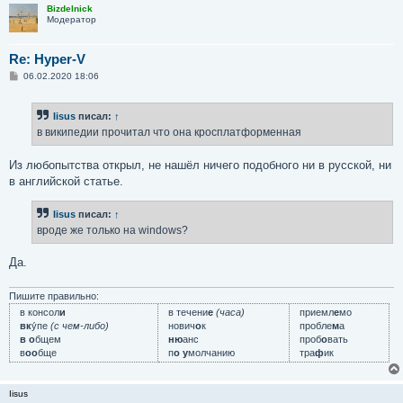
Bizdelnick
Модератор
Re: Hyper-V
С
06.02.2020 18:06
о
о
б
Iisus
писал:
↑
щ
е
в википедии прочитал что она кросплатформенная
н
и
е
Из любопытства открыл, не нашёл ничего подобного ни в русской, ни
в английской статье.
Iisus
писал:
↑
вроде же только на windows?
Да.
Пишите правильно:
в консол
и
в течени
е
(часа)
приемл
е
мо
вк
у́пе
(с чем-либо)
нович
о
к
пробле
м
а
в о
бщем
ню
анс
проб
о
вать
в
оо
бще
п
о у
молчанию
тра
ф
ик
Iisus