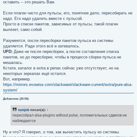
оставить -- это решать Вам.
Если плагин чисто для пульсы, его, понятное дело, пересобирать не
надо. Его надо удалить вместе с пульсой.
Просто в списке пакетов, зависимых от пульсы, такой плагин
вылезет, само собой.
Разумеется, после пересборки пакетов пульса из системы
удаляется. Ради этого всё и затевалось.
UPD:
Даже не после пересборки, а после составления списка
пакетов, но до пересборки, чтобы в процессе сборки пульса не
мешалась.
Кстати, каталог в extra в репах сейчас уже отсутствует, но на
некоторых зеркалах ещё остался.
Вот, например.
https://mirrors.evowise.com/slackware/slackware-current/extra/pure-alsa-
system/
Добавлено (20:50):
sunjob
писал(а):
↑
пересобрал alsa-plugins without pulse, положительных сдвигов не
наблюдается
Ну и что? Я говорил, о том, как вычистить пульсу из системы.