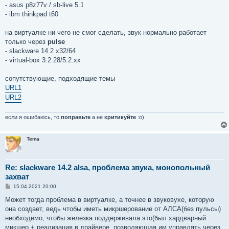
- asus p8z77v / sb-live 5.1
- ibm thinkpad t60
на виртуалке ни чего не смог сделать, звук нормально работает
только через
pulse
- slackware 14.2 x32/64
- virtual-box 3.2.28/5.2.xx
сопутствующие, подходящие темы
URL1
URL2
если я ошибаюсь, то
поправьте
а не
критикуйте
:о)
Tema
Re: slackware 14.2 alsa, проблема звука, монопольный
захват
С
15.04.2021 20:00
о
о
Может тогда проблема в виртуалке, а точнее в звуковухе, которую
б
она создает, ведь чтобы иметь микршерование от АЛСА(без пульсы)
щ
е
необходимо, чтобы железка поддерживала это(был хардварный
н
микшер + реализация в драйвере, позволяющая им управлять через
и