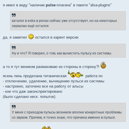
я имел в виду "наличие
pulse
-плагина" в пакете "alsa-plugins"
каталог в extra в репах сейчас уже отсутствует, но на некоторых
зеркалах ещё остался
да, я заметил
остался в карент версии
Ну и что? Я говорил, о том, как вычистить пульсу из системы.
а то я тут веником размахиваю из стороны в сторону?!
ясень пень проделана титаническая
работа по
- отключению, удалению, вычищению пульси из системы
- настроено, заточено все на работу от альсы
- кое что даж законспректировано
(было сделано неск. попыток)
У меня с приходом пульсы возникли вполне конкретные проблемы
со звуком. Причем, я точно знаю, что причина именно в пульсе.