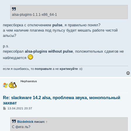
о
б
щ
е
alsa-plugins-1.1.1-x86_64-1
н
и
е
пересборка с отключением
pulse
, я правильно понял?
а чем наличие плагина под пульсу будет мешать работе чистой
альсы?
p.s.
пересобрал
alsa-plugins without pulse
, положительных сдвигов не
наблюдается
если я ошибаюсь, то
поправьте
а не
критикуйте
:о)
Hephaestus
Re: slackware 14.2 alsa, проблема звука, монопольный
захват
С
13.04.2021 20:37
о
о
б
Bizdelnick
писал:
↑
щ
е
С фига ль?
н