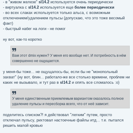
- в "живом железе"
sl14.2
используется очень периодически
- виртуалка с
sl14.2
используется еще
более периодически
- во всех слаках используется только альса, с возможным
отключением/удалением пульсы (допускаю, что это тоже весомый
факт)
- быстрый набег на логи - не помог
ну вот, как-то коротко
Вам этот dmix нужен? У меня его вообще нет. И потребность в нём
совершенно не ощущается.
у меня-бы тоже... не ощущалось-бы, если бы не "монопольный
захват" (ну вот, блин... работало-же все столько времени, проблем ни
каких не вызывало, и тут раз в
sl14.2
и опять все сломалось :о)
У меня единственным приемлемым вариантом оказалось полное
удаление пульсы и пересборка всего, что от неё зависит.
поделитесь списком?! я действовал "легким" путем, просто
отключал пульсу, рихтовал настоечные файлы итд... т.е. пытался
решить малой кровью