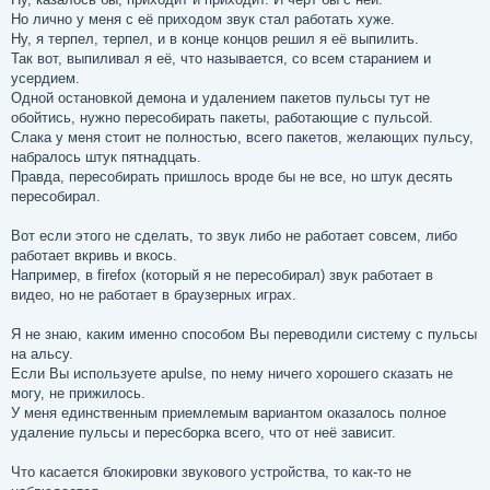
н
Но лично у меня с её приходом звук стал работать хуже.
и
е
Ну, я терпел, терпел, и в конце концов решил я её выпилить.
Так вот, выпиливал я её, что называется, со всем старанием и
усердием.
Одной остановкой демона и удалением пакетов пульсы тут не
обойтись, нужно пересобирать пакеты, работающие с пульсой.
Слака у меня стоит не полностью, всего пакетов, желающих пульсу,
набралось штук пятнадцать.
Правда, пересобирать пришлось вроде бы не все, но штук десять
пересобирал.
Вот если этого не сделать, то звук либо не работает совсем, либо
работает вкривь и вкось.
Например, в firefox (который я не пересобирал) звук работает в
видео, но не работает в браузерных играх.
Я не знаю, каким именно способом Вы переводили систему с пульсы
на альсу.
Если Вы используете apulse, по нему ничего хорошего сказать не
могу, не прижилось.
У меня единственным приемлемым вариантом оказалось полное
удаление пульсы и пересборка всего, что от неё зависит.
Что касается блокировки звукового устройства, то как-то не