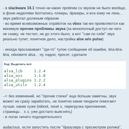
- в
slackware 14.1
точно ни каких проблем со звуком не было вообще,
в фоне неделями болтались плееры, бразеры, и все кому не лень...
звук работал должным образом
- во время всевозможных отработок на
vbox
так-же проявляются как
минимум
прочие проблемы звука
(за монополный доступ ни чего
не скажу, не тестил, не до этого было, а вот "сам по себе" звук
реально тупит, понятное дело, настройка
alse w/o pulse
)
- иногда проскакивает "где-то" тупое сообщение об ошибке, бла-бла-
бла, обновите alsa... ну ладно, просит, сделали
Код:
Выделить всё
alsa_lib     1.2.4

alsa_oss     1.1.8

alsa_plugins 1.2.2

--> без изменений, но "прочие глюки" еще больше заметны, звук
может не сразу заработать, не понятно какие пендили помогают
лучше, какие хуже (reboot, reset x, перегрузка приложения,
страницы... х.з, уже достало выяснять)
- в логах ничего подозрительного
audacious, если запустить после "бразузера с просмотром ролика",