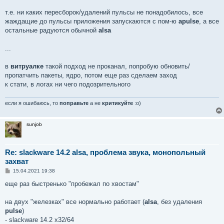
т.е. ни каких пересборок/удалений пульсы не понадобилось, все
жаждащие до пульсы приложения запускаются с пом-ю
apulse
, а все
остальные радуются обычной
alsa
...
в
витруалке
такой подход не проканал, попробую обновить/
пропатчить пакеты, ядро, потом еще раз сделаем заход
к стати, в логах ни чего подозрительного
если я ошибаюсь, то
поправьте
а не
критикуйте
:о)
sunjob
Re: slackware 14.2 alsa, проблема звука, монопольный
захват
С
15.04.2021 19:38
о
о
еще раз быстренько "пробежал по хвостам"
б
щ
е
на двух "железках" все нормально работает (
alsa
, без удаления
н
pulse
)
и
е
- slackware 14.2 x32/64