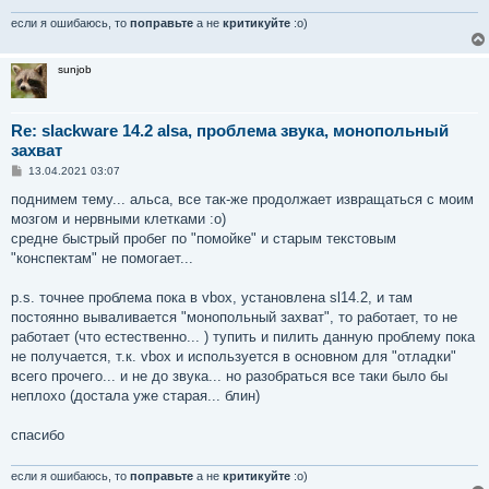
н
и
если я ошибаюсь, то
поправьте
а не
критикуйте
:о)
е
sunjob
Re: slackware 14.2 alsa, проблема звука, монопольный
захват
С
13.04.2021 03:07
о
о
поднимем тему... альса, все так-же продолжает извращаться с моим
б
мозгом и нервными клетками :о)
щ
е
средне быстрый пробег по "помойке" и старым текстовым
н
"конспектам" не помогает...
и
е
p.s. точнее проблема пока в vbox, установлена sl14.2, и там
постоянно вываливается "монопольный захват", то работает, то не
работает (что естественно... ) тупить и пилить данную проблему пока
не получается, т.к. vbox и используется в основном для "отладки"
всего прочего... и не до звука... но разобраться все таки было бы
неплохо (достала уже старая... блин)
спасибо
если я ошибаюсь, то
поправьте
а не
критикуйте
:о)