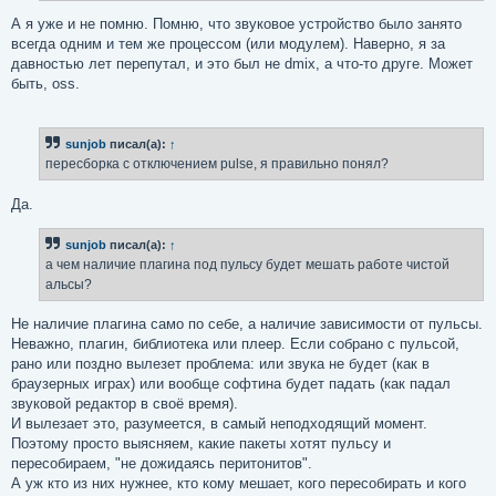
и
е
А я уже и не помню. Помню, что звуковое устройство было занято
всегда одним и тем же процессом (или модулем). Наверно, я за
давностью лет перепутал, и это был не dmix, а что-то друге. Может
быть, oss.
sunjob
писал(а):
↑
пересборка с отключением pulse, я правильно понял?
Да.
sunjob
писал(а):
↑
а чем наличие плагина под пульсу будет мешать работе чистой
альсы?
Не наличие плагина само по себе, а наличие зависимости от пульсы.
Неважно, плагин, библиотека или плеер. Если собрано с пульсой,
рано или поздно вылезет проблема: или звука не будет (как в
браузерных играх) или вообще софтина будет падать (как падал
звуковой редактор в своё время).
И вылезает это, разумеется, в самый неподходящий момент.
Поэтому просто выясняем, какие пакеты хотят пульсу и
пересобираем, "не дожидаясь перитонитов".
А уж кто из них нужнее, кто кому мешает, кого пересобирать и кого