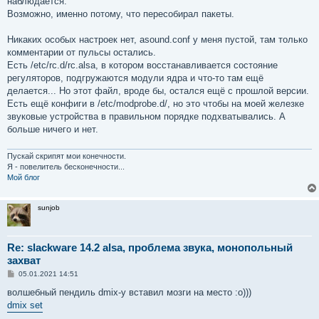
наблюдается.
Возможно, именно потому, что пересобирал пакеты.
Никаких особых настроек нет, asound.conf у меня пустой, там только
комментарии от пульсы остались.
Есть /etc/rc.d/rc.alsa, в котором восстанавливается состояние
регуляторов, подгружаются модули ядра и что-то там ещё
делается... Но этот файл, вроде бы, остался ещё с прошлой версии.
Есть ещё конфиги в /etc/modprobe.d/, но это чтобы на моей железке
звуковые устройства в правильном порядке подхватывались. А
больше ничего и нет.
Пускай скрипят мои конечности.
Я - повелитель бесконечности...
Мой блог
sunjob
Re: slackware 14.2 alsa, проблема звука, монопольный
захват
С
05.01.2021 14:51
о
о
волшебный пендиль dmix-y вставил мозги на место :о)))
б
dmix set
щ
е