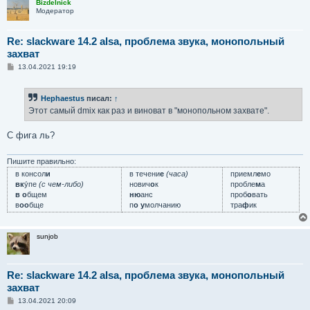
Bizdelnick
Модератор
Re: slackware 14.2 alsa, проблема звука, монопольный
захват
С
13.04.2021 19:19
о
о
б
Hephaestus
писал:
↑
щ
е
Этот самый dmix как раз и виноват в "монопольном захвате".
н
и
е
С фига ль?
Пишите правильно:
в консол
и
в течени
е
(часа)
приемл
е
мо
вк
у́пе
(с чем-либо)
нович
о
к
пробле
м
а
в о
бщем
ню
анс
проб
о
вать
в
оо
бще
п
о у
молчанию
тра
ф
ик
sunjob
Re: slackware 14.2 alsa, проблема звука, монопольный
захват
С
13.04.2021 20:09
о