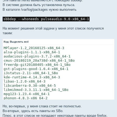
Эти пакеты легко выявляются с помощью sbbdep.
В системе должна быть установлена пульса.
В каталоге /var/log/packages нужно выполнить
sbbdep --whoneeds pulseaudio-9.0-x86_64-1
На момент решения этой задачи у меня этот список получился
таким:
Код:
Выделить всё
MPlayer-1.2_20160125-x86_64-3

alsa-plugins-1.1.1-x86_64-1

audacious-plugins-3.7.2-x86_64-1

cmus-20180219_20a738d-x86_64-1_SBo

freerdp-git20180405-x86_64-1_SBo

gst-plugins-good-1.6.4-x86_64-1

i3status-2.11-x86_64-1_SBo

kde-runtime-4.14.3-x86_64-3

libao-1.2.0-x86_64-3

libcanberra-0.30-x86_64-5

libmikmod-3.3.11.1-x86_64-1_SBo

mpg123-1.23.4-x86_64-1

phonon-4.8.3-x86_64-2

qt5-5.7.1-x86_64-1_SBo

Но, во-первых, у меня слака стоит не полностью.
sox-14.4.2-x86_64-3

xfce4-pulseaudio-plugin-0.2.4-x86_64-3

Во-вторых, здесь есть пакеты из SBo.
xine-lib-1.2.6-x86_64-8

Плюс, в этот список не попадают некоторые пакеты вроде firefox.