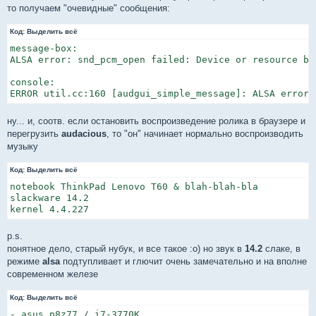
то получаем "очевидные" сообщения:
Код:
Выделить всё
message-box: 

ALSA error: snd_pcm_open failed: Device or resource bus
console:

ERROR util.cc:160 [audgui_simple_message]: ALSA error:
ну... и, соотв. если остановить воспроизведение ролика в браузере и
перегрузить
audacious
, то "он" начинает нормально воспроизводить
музыку
Код:
Выделить всё
notebook ThinkPad Lenovo T60 & blah-blah-bla

slackware 14.2

p.s.
понятное дело, старый нубук, и все такое :о) но звук в
14.2
слаке, в
режиме
alsa
подтупливает и глючит очень замечательно и на вполне
современном железе
Код:
Выделить всё
- asus p8z77 / i7-3770K
