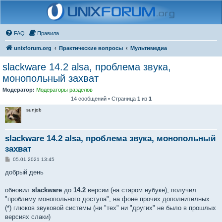
FAQ
Правила
unixforum.org
Практические вопросы
Мультимедиа
slackware 14.2 alsa, проблема звука,
монопольный захват
Модератор:
Модераторы разделов
14 сообщений • Страница
1
из
1
sunjob
slackware 14.2 alsa, проблема звука, монопольный
захват
С
05.01.2021 13:45
о
о
добрый день
б
щ
е
обновил
slackware
до
14.2
версии (на старом нубуке), получил
н
"проблему монопольного доступа", на фоне прочих дополнителных
и
е
(*) глюков звуковой системы (ни "тех" ни "других" не было в прошлых
версиях слаки)