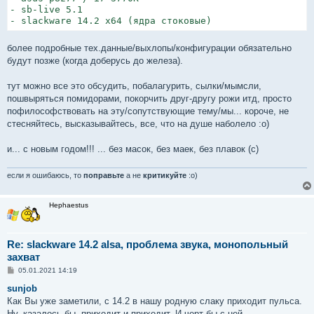
- sb-live 5.1

более подробные тех.данные/выхлопы/конфигурации обязательно
будут позже (когда доберусь до железа).
тут можно все это обсудить, побалагурить, сылки/мымсли,
пошвыряться помидорами, покорчить друг-другу рожи итд, просто
пофилософствовать на эту/сопутствующие тему/мы... короче, не
стесняйтесь, высказывайтесь, все, что на душе наболело :о)
и... с новым годом!!! ... без масок, без маек, без плавок (с)
если я ошибаюсь, то
поправьте
а не
критикуйте
:о)
Hephaestus
Re: slackware 14.2 alsa, проблема звука, монопольный
захват
С
05.01.2021 14:19
о
о
sunjob
б
Как Вы уже заметили, с 14.2 в нашу родную слаку приходит пульса.
щ
е
Ну, казалось бы, приходит и приходит. И черт бы с ней.