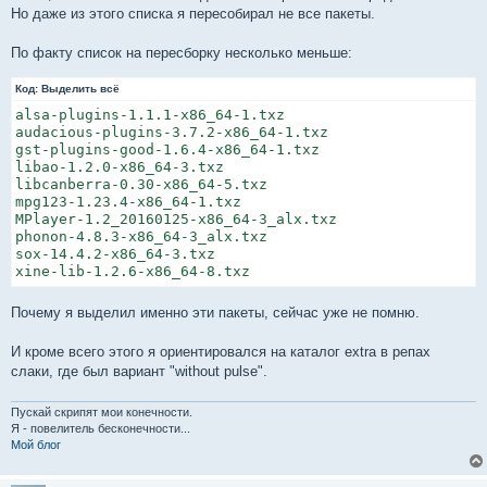
xmms2-20150712_942b17f-x86_64-1_SBo

Но даже из этого списка я пересобирал не все пакеты.
По факту список на пересборку несколько меньше:
Код:
Выделить всё
alsa-plugins-1.1.1-x86_64-1.txz

audacious-plugins-3.7.2-x86_64-1.txz

gst-plugins-good-1.6.4-x86_64-1.txz

libao-1.2.0-x86_64-3.txz

libcanberra-0.30-x86_64-5.txz

mpg123-1.23.4-x86_64-1.txz

MPlayer-1.2_20160125-x86_64-3_alx.txz

phonon-4.8.3-x86_64-3_alx.txz

sox-14.4.2-x86_64-3.txz

Почему я выделил именно эти пакеты, сейчас уже не помню.
И кроме всего этого я ориентировался на каталог extra в репах
слаки, где был вариант "without pulse".
Пускай скрипят мои конечности.
Я - повелитель бесконечности...
Мой блог