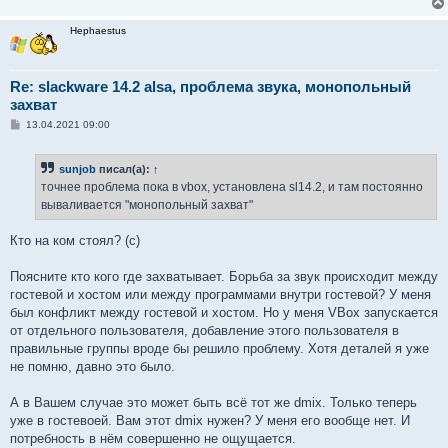
Hephaestus
Re: slackware 14.2 alsa, проблема звука, монопольный
захват
С
13.04.2021 09:00
о
о
б
sunjob
писал(а):
↑
щ
е
точнее проблема пока в vbox, установлена sl14.2, и там постоянно
н
вываливается "монопольный захват"
и
е
Кто на ком стоял? (с)
Поясните кто кого где захватывает. Борьба за звук происходит между
гостевой и хостом или между программами внутри гостевой? У меня
был конфликт между гостевой и хостом. Но у меня VBox запускается
от отдельного пользователя, добавление этого пользователя в
правильные группы вроде бы решило проблему. Хотя деталей я уже
не помню, давно это было.
А в Вашем случае это может быть всё тот же dmix. Только теперь
уже в гостевоей. Вам этот dmix нужен? У меня его вообще нет. И
потребность в нём совершенно не ощущается.