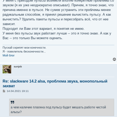
У меня с приходом пульсы возникли вполне конкретные проблемы со
звуком (я их уже неоднократно описывал). Причем, я точно знаю, что
причина именно в пульсе. Не сумев устранить эти проблемы менее
радикальным способом, я принял решение вычистить пульсу. А как
вычистить? Удалить пакеты пульсы и пересобрать всё, что от нее
зависит.
Подходит ли Вам этот вариант, я понятия не имею.
У меня без пульсы звук работает лучше -- это я точно знаю. А как у
Вас -- это только Вы можете оценить.
Пускай скрипят мои конечности.
Я - повелитель бесконечности...
Мой блог
sunjob
Re: slackware 14.2 alsa, проблема звука, монопольный
захват
С
14.04.2021 19:11
о
о
б
щ
е
а чем наличие плагина под пульсу будет мешать работе чистой
н
альсы?
и
е