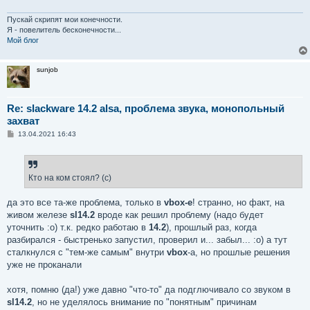
Пускай скрипят мои конечности.
Я - повелитель бесконечности...
Мой блог
sunjob
Re: slackware 14.2 alsa, проблема звука, монопольный
захват
С
13.04.2021 16:43
о
о
б
щ
е
Кто на ком стоял? (с)
н
и
е
да это все та-же проблема, только в
vbox-е
! странно, но факт, на
живом железе
sl14.2
вроде как решил проблему (надо будет
уточнить :о) т.к. редко работаю в
14.2
), прошлый раз, когда
разбирался - быстренько запустил, проверил и... забыл... :о) а тут
сталкнулся с "тем-же самым" внутри
vbox
-a, но прошлые решения
уже не проканали
хотя, помню (да!) уже давно "что-то" да подглючивало со звуком в
sl14.2
, но не уделялось внимание по "понятным" причинам