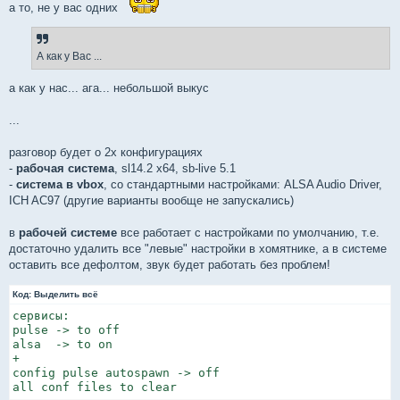
а то, не у вас одних
А как у Вас ...
а как у нас... ага... небольшой выкус
...
разговор будет о 2х конфигурациях
-
рабочая система
, sl14.2 x64, sb-live 5.1
-
система в vbox
, со стандартными настройками: ALSA Audio Driver,
ICH AC97 (другие варианты вообще не запускались)
в
рабочей системе
все работает с настройками по умолчанию, т.е.
достаточно удалить все "левые" настройки в хомятнике, а в системе
оставить все дефолтом, звук будет работать без проблем!
Код:
Выделить всё
сервисы:

pulse -> to off

alsa  -> to on

+

config pulse autospawn -> off

all conf files to clear 