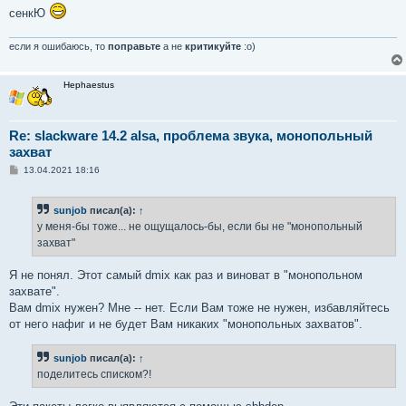
сенкЮ
если я ошибаюсь, то
поправьте
а не
критикуйте
:о)
Hephaestus
Re: slackware 14.2 alsa, проблема звука, монопольный
захват
С
13.04.2021 18:16
о
о
б
sunjob
писал(а):
↑
щ
е
у меня-бы тоже... не ощущалось-бы, если бы не "монопольный
н
захват"
и
е
Я не понял. Этот самый dmix как раз и виноват в "монопольном
захвате".
Вам dmix нужен? Мне -- нет. Если Вам тоже не нужен, избавляйтесь
от него нафиг и не будет Вам никаких "монопольных захватов".
sunjob
писал(а):
↑
поделитесь списком?!