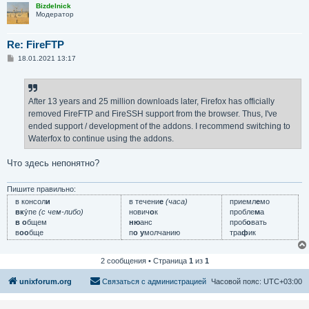
Bizdelnick
Модератор
Re: FireFTP
С
18.01.2021 13:17
о
о
б
щ
е
After 13 years and 25 million downloads later, Firefox has officially
н
removed FireFTP and FireSSH support from the browser. Thus, I've
и
е
ended support / development of the addons. I recommend switching to
Waterfox to continue using the addons.
Что здесь непонятно?
Пишите правильно:
в консол
и
в течени
е
(часа)
приемл
е
мо
вк
у́пе
(с чем-либо)
нович
о
к
пробле
м
а
в о
бщем
ню
анс
проб
о
вать
в
оо
бще
п
о у
молчанию
тра
ф
ик
2 сообщения • Страница
1
из
1
unixforum.org
Связаться с администрацией
Часовой пояс:
UTC+03:00