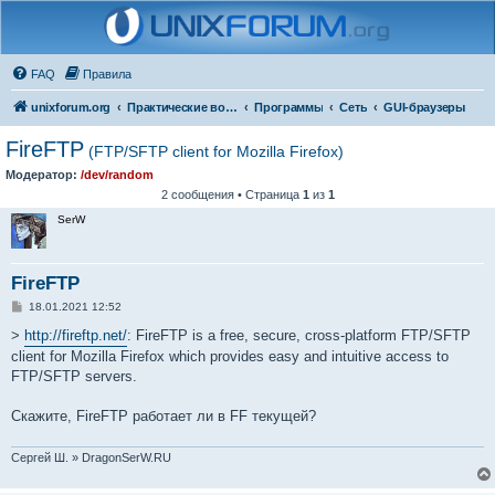
FAQ
Правила
unixforum.org
Практические вопросы
Программы
Сеть
GUI-браузеры
FireFTP
(FTP/SFTP client for Mozilla Firefox)
Модератор:
/dev/random
2 сообщения • Страница
1
из
1
SerW
FireFTP
С
18.01.2021 12:52
о
о
>
http://fireftp.net/
: FireFTP is a free, secure, cross-platform FTP/SFTP
б
client for Mozilla Firefox which provides easy and intuitive access to
щ
е
FTP/SFTP servers.
н
и
е
Скажите, FireFTP работает ли в FF текущей?
Сергей Ш. » DragonSerW.RU