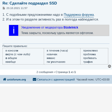
Re: Сделайте подраздел SSD
С
23.10.2021 11:57
о
о
1. С подобными предложениями надо в
Поддержка форума
.
б
2. И в этом-то разделе активность раз в полгода наблюдается.
щ
е
н
i
Уведомление от модератора
Bizdelnick
и
е
Тема закрыта, поскольку здесь является офтопом.
Пишите правильно:
в консол
и
в течени
е
(часа)
приемл
е
мо
вк
у́пе
(с чем-либо)
нович
о
к
пробле
м
а
в о
бщем
ню
анс
проб
о
вать
в
оо
бще
п
о у
молчанию
тра
ф
ик
2 сообщения • Страница
1
из
1
unixforum.org
Связаться с администрацией
Часовой пояс:
UTC+03:00