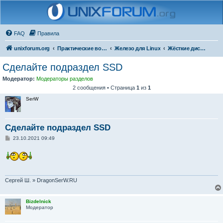
FAQ
Правила
unixforum.org
Практические вопросы
Железо для Linux
Жёсткие диски и флешки
Сделайте подраздел SSD
Модератор:
Модераторы разделов
2 сообщения • Страница
1
из
1
SerW
Сделайте подраздел SSD
С
23.10.2021 09:49
о
о
б
щ
е
н
и
Сергей Ш. » DragonSerW.RU
е
Bizdelnick
Модератор