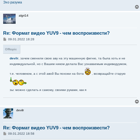
Эхо разума
algri14
Re: Формат видео YUV9 - чем воспроизвести?
С
09.01.2022 18:28
о
о
Offtopic
б
щ
е
devilr
, зачем сменили свою аву на эту машинную фигню, та была хоть и не
н
индивидуальной, но с Вашим ником делала Вас узнаваемым индивидуумом,
и
е
т.е. человеком, а с этой авой Вы похожи на бота
, возвращайте старую
зы: можно сделать и самому, своими руками, как я
devilr
Re: Формат видео YUV9 - чем воспроизвести?
С
09.01.2022 18:58
о