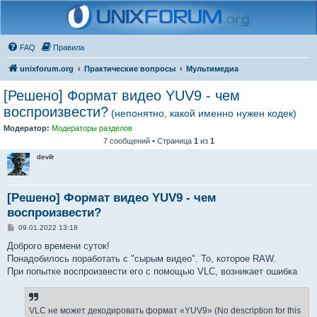
FAQ
Правила
unixforum.org
Практические вопросы
Мультимедиа
[Решено] Формат видео YUV9 - чем
воспроизвести?
(непонятно, какой именно нужен кодек)
Модератор:
Модераторы разделов
7 сообщений • Страница
1
из
1
devilr
[Решено] Формат видео YUV9 - чем
воспроизвести?
С
09.01.2022 13:18
о
о
Доброго времени суток!
б
Понадобилось поработать с "сырым видео". То, которое RAW.
щ
е
При попытке воспроизвести его с помощью VLC, возникает ошибка
н
и
е
VLC не может декодировать формат «YUV9» (No description for this