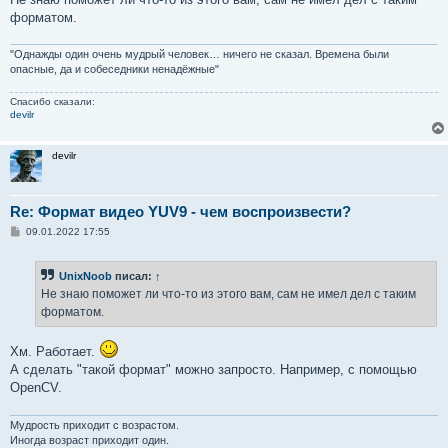
форматом.
"Однажды один очень мудрый человек… ничего не сказал. Времена были
опасные, да и собеседники ненадёжные"
Спасибо сказали:
devilr
devilr
Re: Формат видео YUV9 - чем воспроизвести?
С
09.01.2022 17:55
о
о
б
UnixNoob
писал:
↑
щ
е
Не знаю поможет ли что-то из этого вам, сам не имел дел с таким
н
форматом.
и
е
Хм. Работает.
А сделать "такой формат" можно запросто. Например, с помощью
OpenCV.
Мудрость приходит с возрастом.
Иногда возраст приходит один.