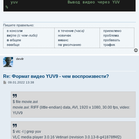
  yuv                    Вывод видео через YUV
%
Пишите правильно:
в консол
и
в течени
е
(часа)
приемл
е
мо
вк
у́пе
(с чем-либо)
нович
о
к
пробле
м
а
в о
бщем
ню
анс
проб
о
вать
в
оо
бще
п
о у
молчанию
тра
ф
ик
devilr
Re: Формат видео YUV9 - чем воспроизвести?
С
09.01.2022 13:38
о
о
б
щ
е
$ file movie.avi
н
movie.avi: RIFF (little-endian) data, AVI, 1920 x 1080, 30.00 fps, video:
и
е
YUV9
$ vlc -l | grep yuv
VLC media player 3.0.16 Vetinari (revision 3.0.13-8-g41878ff4f2)