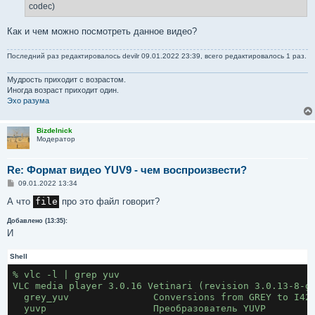
codec)
Как и чем можно посмотреть данное видео?
Последний раз редактировалось
devilr
09.01.2022 23:39, всего редактировалось 1 раз.
Мудрость приходит с возрастом.
Иногда возраст приходит один.
Эхо разума
Bizdelnick
Модератор
Re: Формат видео YUV9 - чем воспроизвести?
С
09.01.2022 13:34
о
о
А что
file
про это файл говорит?
б
щ
Добавлено (13:35):
е
И
н
и
е
Shell
% vlc -l | grep yuv
VLC media player 3.0.16 Vetinari (revision 3.0.13-8-g
  grey_yuv               Conversions from GREY to I42
  yuvp                   Преобразователь YUVP