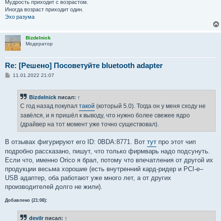
Мудрость приходит с возрастом.
Иногда возраст приходит один.
Эхо разума
Bizdelnick
Модератор
Re: [Решено] Посоветуйте bluetooth adapter
С
11.01.2022 21:07
о
о
б
Bizdelnick
писал:
↑
щ
е
С год назад покупал
такой
(который 5.0). Тогда он у меня сходу не
н
завёлся, и я пришёл к выводу, что нужно более свежее ядро
и
е
(драйвер на тот момент уже точно существовал).
В отзывах фигурируют его ID: 0BDA:8771. Вот
тут
про этот чип
подробно рассказано, пишут, что только фирмварь надо подсунуть.
Если что, именно Orico я брал, потому что впечатления от другой их
продукции весьма хорошие (есть внутренний кард-ридер и PCI-e–
USB адаптер, оба работают уже много лет, а от других
производителей долго не жили).
Добавлено (21:08):
devilr
писал:
↑