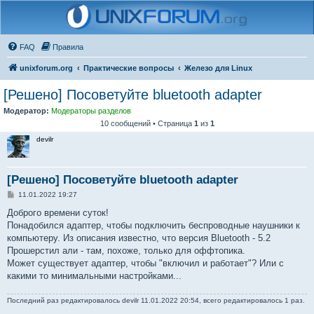
FAQ
Правила
unixforum.org
Практические вопросы
Железо для Linux
[Решено] Посоветуйте bluetooth adapter
Модератор:
Модераторы разделов
10 сообщений • Страница
1
из
1
devilr
[Решено] Посоветуйте bluetooth adapter
С
11.01.2022 19:27
о
о
Доброго времени суток!
б
Понадобился адаптер, чтобы подключить беспроводные наушники к
щ
е
компьютеру. Из описания известно, что версия Bluetooth - 5.2
н
Прошерстил али - там, похоже, только для оффтопика.
и
е
Может существует адаптер, чтобы "включил и работает"? Или с
какими то минимальными настройками...
Последний раз редактировалось
devilr
11.01.2022 20:54, всего редактировалось 1 раз.