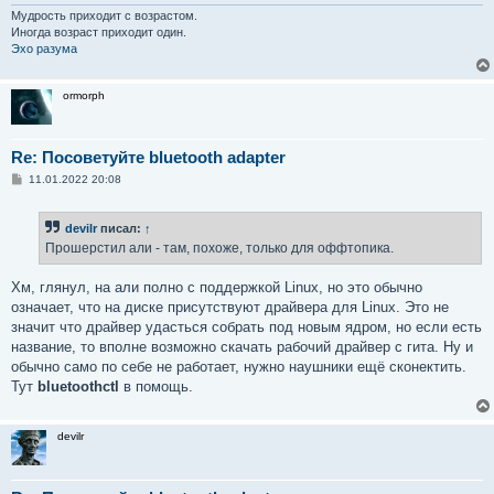
Мудрость приходит с возрастом.
Иногда возраст приходит один.
Эхо разума
ormorph
Re: Посоветуйте bluetooth adapter
С
11.01.2022 20:08
о
о
б
devilr
писал:
↑
щ
е
Прошерстил али - там, похоже, только для оффтопика.
н
и
е
Хм, глянул, на али полно с поддержкой Linux, но это обычно
означает, что на диске присутствуют драйвера для Linux. Это не
значит что драйвер удасться собрать под новым ядром, но если есть
название, то вполне возможно скачать рабочий драйвер с гита. Ну и
обычно само по себе не работает, нужно наушники ещё сконектить.
Тут
bluetoothctl
в помощь.
devilr