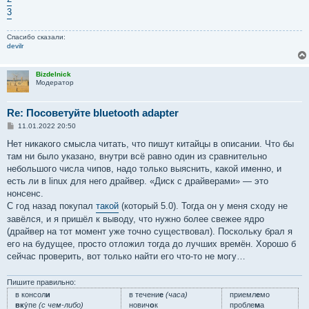
3
Спасибо сказали:
devilr
Bizdelnick
Модератор
Re: Посоветуйте bluetooth adapter
С
11.01.2022 20:50
о
о
Нет никакого смысла читать, что пишут китайцы в описании. Что бы
б
там ни было указано, внутри всё равно один из сравнительно
щ
е
небольшого числа чипов, надо только выяснить, какой именно, и
н
есть ли в linux для него драйвер. «Диск с драйверами» — это
и
е
нонсенс.
С год назад покупал
такой
(который 5.0). Тогда он у меня сходу не
завёлся, и я пришёл к выводу, что нужно более свежее ядро
(драйвер на тот момент уже точно существовал). Поскольку брал я
его на будущее, просто отложил тогда до лучших времён. Хорошо б
сейчас проверить, вот только найти его что-то не могу…
Пишите правильно:
в консол
и
в течени
е
(часа)
приемл
е
мо
вк
у́пе
(с чем-либо)
нович
о
к
пробле
м
а