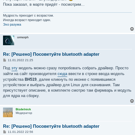
Пока заказал, в марте придёт - посмотрим...
Мудрость приходит с возрастом.
Иногда возраст приходит один.
Эхо разума
ormorph
Re: [Решено] Посоветуйте bluetooth adapter
С
11.01.2022 21:25
о
о
Под
эту
модель можно сразу попробовать собрать драйвер. Просто
б
зайти на сайт производителя
сюда
ввести в строке ввода модель
щ
е
устройства
BH519
, далее кликнуть по иконке с появившимся
н
устройствои и выбрать драйвер для Linux для скачивания. Там
и
е
присутствует описание, в комплекте смотрю там фирмварь и модуль
для ядра на сборку.
Bizdelnick
Модератор
Re: [Решено] Посоветуйте bluetooth adapter
С
11.01.2022 22:56