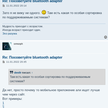
Re: Посоветуйте bluetooth adapter
С
11.01.2022 20:14
о
о
Зато я не вижу ни одного.
Там есть какая то особая сортировка
б
по поддерживаемым системам?
щ
е
н
и
Мудрость приходит с возрастом.
е
Иногда возраст приходит один.
Эхо разума
ormorph
Re: Посоветуйте bluetooth adapter
С
11.01.2022 20:35
о
о
б
devilr
писал:
↑
щ
е
Там есть какая то особая сортировка по поддерживаемым
н
системам?
и
е
Да нет, просто почему то мобильное приложение али ищет лучше
чем через сайт.
Вот примеры:
1
2