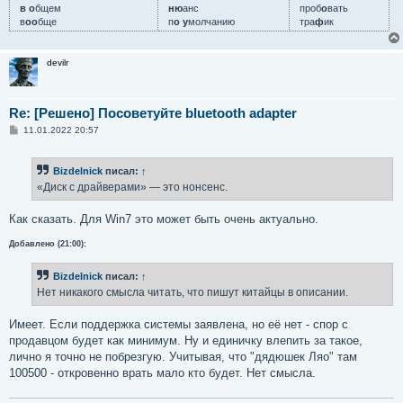
в о
бщем
ню
анс
проб
о
вать
в
оо
бще
п
о у
молчанию
тра
ф
ик
devilr
Re: [Решено] Посоветуйте bluetooth adapter
С
11.01.2022 20:57
о
о
б
Bizdelnick
писал:
↑
щ
е
«Диск с драйверами» — это нонсенс.
н
и
е
Как сказать. Для Win7 это может быть очень актуально.
Добавлено (21:00):
Bizdelnick
писал:
↑
Нет никакого смысла читать, что пишут китайцы в описании.
Имеет. Если поддержка системы заявлена, но её нет - спор с
продавцом будет как минимум. Ну и единичку влепить за такое,
лично я точно не побрезгую. Учитывая, что "дядюшек Ляо" там
100500 - откровенно врать мало кто будет. Нет смысла.