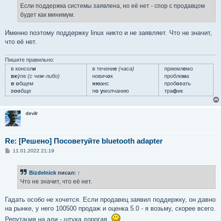
Если поддержка системы заявлена, но её нет - спор с продавцом
будет как минимум.
Именно поэтому поддержку linux никто и не заявляет. Что не значит,
что её нет.
Пишите правильно:
в консол
и
в течени
е
(часа)
приемл
е
мо
вк
у́пе
(с чем-либо)
нович
о
к
пробле
м
а
в о
бщем
ню
анс
проб
о
вать
в
оо
бще
п
о у
молчанию
тра
ф
ик
devilr
Re: [Решено] Посоветуйте bluetooth adapter
С
11.01.2022 21:19
о
о
б
Bizdelnick
писал:
↑
щ
е
Что не значит, что её нет.
н
и
е
Гадать особо не хочется. Если продавец заявил поддержку, он давно
на рынке, у него 100500 продаж и оценка 5.0 - я возьму, скорее всего.
Репутация на али - штука дорогая.