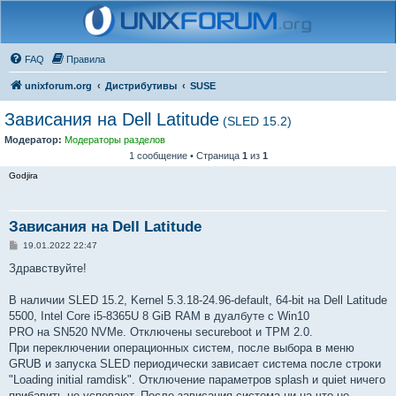
FAQ
Правила
unixforum.org
Дистрибутивы
SUSE
Зависания на Dell Latitude
(SLED 15.2)
Модератор:
Модераторы разделов
1 сообщение • Страница
1
из
1
Godjira
Зависания на Dell Latitude
С
19.01.2022 22:47
о
о
Здравствуйте!
б
щ
е
В наличии SLED 15.2, Kernel 5.3.18-24.96-default, 64-bit на Dell Latitude
н
5500, Intel Core i5-8365U 8 GiB RAM в дуалбуте c Win10
и
е
PRO на SN520 NVMe. Отключены secureboot и TPM 2.0.
При переключении операционных систем, после выбора в меню
GRUB и запуска SLED периодически зависает система после строки
"Loading initial ramdisk". Отключение параметров splash и quiet ничего
прибавить не успевают. После зависания система ни на что не