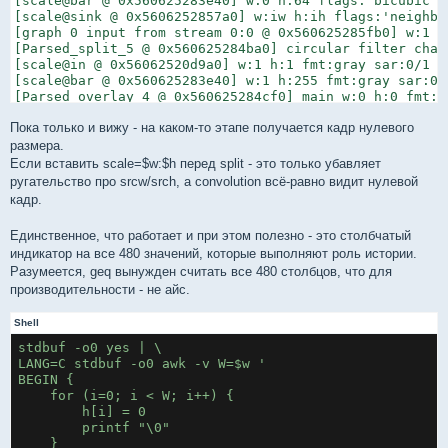
[scale@bar @ 0x560625283e40] w:0 h:64 flags:'bicubic' i
[scale@sink @ 0x5606252857a0] w:iw h:ih flags:'neighbor
[graph 0 input from stream 0:0 @ 0x560625285fb0] w:1 h
[Parsed_split_5 @ 0x560625284ba0] circular filter chain
[scale@in @ 0x56062520d9a0] w:1 h:1 fmt:gray sar:0/1 -
[scale@bar @ 0x560625283e40] w:1 h:255 fmt:gray sar:0/
[Parsed_overlay_4 @ 0x560625284cf0] main w:0 h:0 fmt:y
[Parsed_overlay_4 @ 0x560625284cf0] [framesync @ 0x560
Пока только и вижу - на каком-то этапе получается кадр нулевого
[Parsed_overlay_4 @ 0x560625284cf0] [framesync @ 0x560
[swscaler @ 0x5606252ae2d0] Value 0.000000 for paramet
размера.
[swscaler @ 0x5606252ae2d0] Value 0.000000 for paramet
Если вставить scale=$w:$h перед split - это только убавляет
[swscaler @ 0x5606252ae2d0] Value 0.000000 for paramet
ругательство про srcw/srch, а convolution всё-равно видит нулевой
[swscaler @ 0x5606252ae2d0] Value 0.000000 for paramet
кадр.
[scale@sink @ 0x5606252857a0] w:0 h:0 fmt:yuva420p sar
[Parsed_convolution_3 @ 0x5606252845d0] [IMGUTILS @ 0x
Единственное, что работает и при этом полезно - это столбчатый
индикатор на все 480 значений, которые выполняют роль истории.
Разумеется, geq вынужден считать все 480 столбцов, что для
производительности - не айс.
Shell
stdbuf -o0 yes | \
LANG=C stdbuf -o0 awk -v W=$w '
BEGIN {
    for (i=0; i < W; i++) {
        h[i] = 0
        printf "\0"
    }