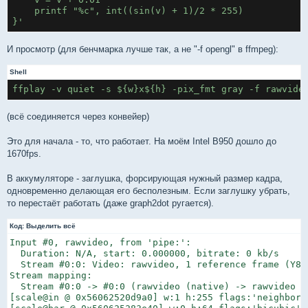
    printf "%c", int((sin(v) + 1)/2 * 255)
  [sink] scale@sink = flags=neighbor, format = gray
}'
И просмотр (для бенчмарка лучше так, а не "-f opengl" в ffmpeg):
Shell
(всё соединяется через конвейер)
Это для начала - то, что работает. На моём Intel B950 дошло до
1670fps.
В аккумуляторе - заглушка, форсирующая нужный размер кадра,
одновременно делающая его бесполезным. Если заглушку убрать,
то перестаёт работать (даже graph2dot ругается).
Код:
Выделить всё
Input #0, rawvideo, from 'pipe:':

  Duration: N/A, start: 0.000000, bitrate: 0 kb/s

  Stream #0:0: Video: rawvideo, 1 reference frame (Y80
Stream mapping:

  Stream #0:0 -> #0:0 (rawvideo (native) -> rawvideo (n
[scale@in @ 0x56062520d9a0] w:1 h:255 flags:'neighbor' 