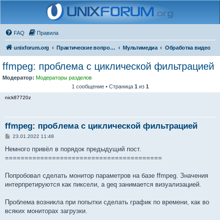
FAQ
Правила
unixforum.org
Практические вопросы
Мультимедиа
Обработка видео
ffmpeg: проблема с циклической фильтрацией
Модератор:
Модераторы разделов
1 сообщение • Страница
1
из
1
nick87720z
ffmpeg: проблема с циклической фильтрацией
С
23.01.2022 11:48
о
о
Немного привёл в порядок предыдущий пост.
б
========================================
щ
е
н
Попробовал сделать монитор параметров на базе ffmpeg. Значения
и
е
интерпретируются как пиксели, а geq занимается визуализацией.
Проблема возникла при попытки сделать график по времени, как во
всяких мониторах загрузки.