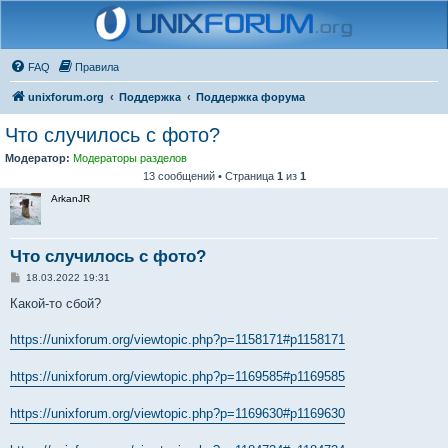
FAQ
Правила
unixforum.org
Поддержка
Поддержка форума
Что случилось с фото?
Модератор:
Модераторы разделов
13 сообщений • Страница
1
из
1
ArkanJR
Что случилось с фото?
С
18.03.2022 19:31
о
о
Какой-то сбой?
б
щ
е
https://unixforum.org/viewtopic.php?p=1158171#p1158171
н
и
е
https://unixforum.org/viewtopic.php?p=1169585#p1169585
https://unixforum.org/viewtopic.php?p=1169630#p1169630