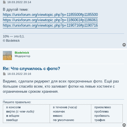
С
18.03.2022 20:14
о
о
В другой теме:
б
https://unixforum.org/viewtopic.php?p=1185500#p1185500
щ
е
https://unixforum.org/viewtopic.php?p=1186061#p1186061
н
https://unixforum.org/viewtopic.php?p=1190716#p1190716
и
е
10% — это 0,1.
© Bizdelnick
Bizdelnick
Модератор
Re: Что случилось с фото?
С
18.03.2022 20:16
о
о
Видимо, сделали редирект для всех просроченных фото. Ещё раз
б
большое спасибо всем, кто заливает фотки на левые хостинги с
щ
е
ограниченным сроком хранения.
н
и
е
Пишите правильно:
в консол
и
в течени
е
(часа)
приемл
е
мо
вк
у́пе
(с чем-либо)
нович
о
к
пробле
м
а
в о
бщем
ню
анс
проб
о
вать
в
оо
бще
п
о у
молчанию
тра
ф
ик