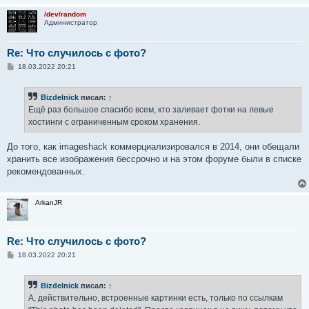
/dev/random
Администратор
Re: Что случилось с фото?
С
18.03.2022 20:21
о
о
б
Bizdelnick
писал:
↑
щ
е
Ещё раз большое спасибо всем, кто заливает фотки на левые
н
хостинги с ограниченным сроком хранения.
и
е
До того, как imageshack коммерциализировался в 2014, они обещали
хранить все изображения бессрочно и на этом форуме были в списке
рекомендованных.
ArkanJR
Re: Что случилось с фото?
С
18.03.2022 20:21
о
о
б
Bizdelnick
писал:
↑
щ
е
А, действительно, встроенные картинки есть, только по ссылкам
н