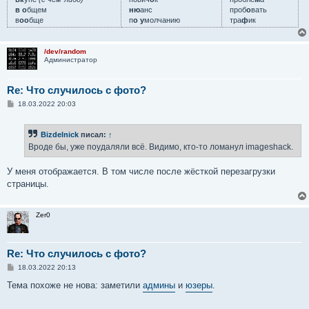
в о
бщем
ню
анс
проб
о
вать
в
оо
бще
п
о у
молчанию
тра
ф
ик
/dev/random
Администратор
Re: Что случилось с фото?
С
18.03.2022 20:03
о
о
б
Bizdelnick
писал:
↑
щ
е
Вроде бы, уже поудаляли всё. Видимо, кто-то ломанул imageshack.
н
и
е
У меня отображается. В том числе после жёсткой перезагрузки
страницы.
Zer0
Re: Что случилось с фото?
С
18.03.2022 20:13
о
о
Тема похоже не нова: заметили
админы
и
юзеры
.
б
щ
е