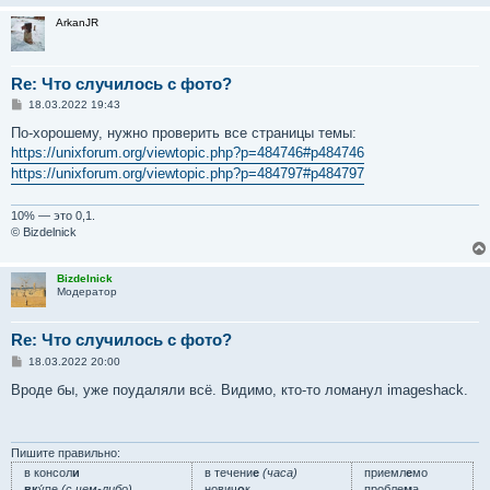
ArkanJR
Re: Что случилось с фото?
С
18.03.2022 19:43
о
о
По-хорошему, нужно проверить все страницы темы:
б
https://unixforum.org/viewtopic.php?p=484746#p484746
щ
е
https://unixforum.org/viewtopic.php?p=484797#p484797
н
и
е
10% — это 0,1.
© Bizdelnick
Bizdelnick
Модератор
Re: Что случилось с фото?
С
18.03.2022 20:00
о
о
Вроде бы, уже поудаляли всё. Видимо, кто-то ломанул imageshack.
б
щ
е
н
и
Пишите правильно:
е
в консол
и
в течени
е
(часа)
приемл
е
мо
вк
у́пе
(с чем-либо)
нович
о
к
пробле
м
а