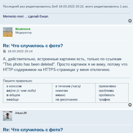
н
Последний раз редактировалось
Zer0
18.03.2022 20:22, всего редактировалось 1 раз.
и
е
Memento mori ... сделай бэкап.
Bizdelnick
Модератор
Re: Что случилось с фото?
С
18.03.2022 20:14
о
о
А, действительно, встроенные картинки есть, только по ссылкам
б
"This photo has been deleted". Просто картинок я не вижу, потому что
щ
е
HTTP-содержимое на HTTPS-страницах у меня отключено.
н
и
е
Пишите правильно:
в консол
и
в течени
е
(часа)
приемл
е
мо
вк
у́пе
(с чем-либо)
нович
о
к
пробле
м
а
в о
бщем
ню
анс
проб
о
вать
в
оо
бще
п
о у
молчанию
тра
ф
ик
ArkanJR
Re: Что случилось с фото?