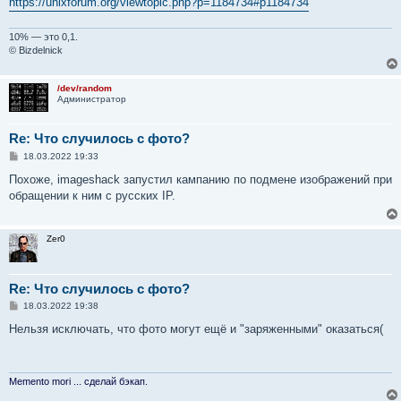
https://unixforum.org/viewtopic.php?p=1184734#p1184734
10% — это 0,1.
© Bizdelnick
/dev/random
Администратор
Re: Что случилось с фото?
С
18.03.2022 19:33
о
о
Похоже, imageshack запустил кампанию по подмене изображений при
б
обращении к ним с русских IP.
щ
е
н
и
Zer0
е
Re: Что случилось с фото?
С
18.03.2022 19:38
о
о
Нельзя исключать, что фото могут ещё и "заряженными" оказаться(
б
щ
е
н
и
Memento mori ... сделай бэкап.
е