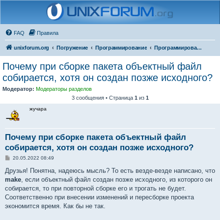
FAQ
Правила
unixforum.org
Погружение
Программирование
Программирование для начинающих
Почему при сборке пакета объектный файл
собирается, хотя он создан позже исходного?
Модератор:
Модераторы разделов
3 сообщения • Страница
1
из
1
жучара
Почему при сборке пакета объектный файл
собирается, хотя он создан позже исходного?
С
20.05.2022 08:49
о
о
Друзья! Понятна, надеюсь мысль? То есть везде-везде написано, что
б
make
, если объектный файл создан позже исходного, из которого он
щ
е
собирается, то при повторной сборке его и трогать не будет.
н
Соответственно при внесении изменений и пересборке проекта
и
е
экономится время. Как бы не так.