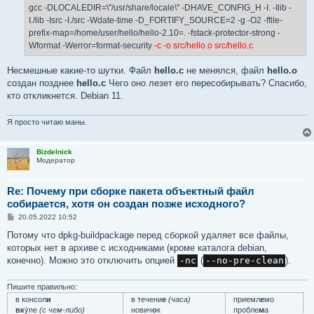
gcc -DLOCALEDIR=\"/usr/share/locale\" -DHAVE_CONFIG_H -I. -Ilib -
I./lib -Isrc -I./src -Wdate-time -D_FORTIFY_SOURCE=2 -g -O2 -ffile-
prefix-map=/home/user/hello/hello-2.10=. -fstack-protector-strong -
Wformat -Werror=format-security
-c -o src/hello.o src/hello.c
Несмешные какие-то шутки. Файл
hello.c
не менялся, файл
hello.o
создан позднее
hello.c
Чего оно лезет его пересобирывать? Спасибо,
кто откликнется. Debian 11.
Я просто читаю маны.
Bizdelnick
Модератор
Re: Почему при сборке пакета объектный файл
собирается, хотя он создан позже исходного?
С
20.05.2022 10:52
о
о
Потому что dpkg-buildpackage перед сборкой удаляет все файлы,
б
которых нет в архиве с исходниками (кроме каталога debian,
щ
е
конечно). Можно это отключить опцией
-nc
(
--no-pre-clean
).
н
и
е
Пишите правильно:
в консол
и
в течени
е
(часа)
приемл
е
мо
вк
у́пе
(с чем-либо)
нович
о
к
пробле
м
а