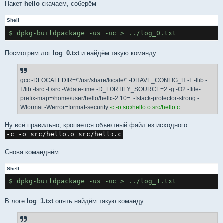
Пакет
hello
скачаем, соберём
Shell
$ dpkg-buildpackage -us -uc > ../log_0.txt
Посмотрим лог
log_0.txt
и найдём такую команду.
gcc -DLOCALEDIR=\"/usr/share/locale\" -DHAVE_CONFIG_H -I. -Ilib -
I./lib -Isrc -I./src -Wdate-time -D_FORTIFY_SOURCE=2 -g -O2 -ffile-
prefix-map=/home/user/hello/hello-2.10=. -fstack-protector-strong -
Wformat -Werror=format-security
-c -o src/hello.o src/hello.c
Ну всё правильно, кропается объектный файл из исходного:
-c -o src/hello.o src/hello.c
Снова команднём
Shell
$ dpkg-buildpackage -us -uc > ../log_1.txt
В логе
log_1.txt
опять найдём такую команду: