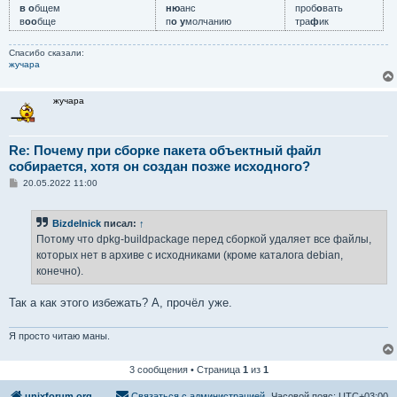
в о
бщем
ню
анс
проб
о
вать
в
оо
бще
п
о у
молчанию
тра
ф
ик
Спасибо сказали:
жучара
жучара
Re: Почему при сборке пакета объектный файл
собирается, хотя он создан позже исходного?
С
20.05.2022 11:00
о
о
б
Bizdelnick
писал:
↑
щ
е
Потому что dpkg-buildpackage перед сборкой удаляет все файлы,
н
которых нет в архиве с исходниками (кроме каталога debian,
и
е
конечно).
Так а как этого избежать? А, прочёл уже.
Я просто читаю маны.
3 сообщения • Страница
1
из
1
unixforum.org
Связаться с администрацией
Часовой пояс:
UTC+03:00