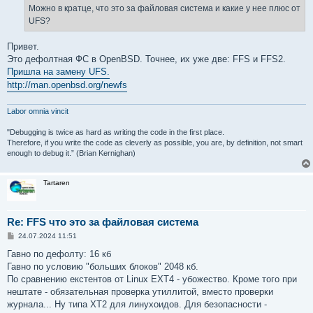
е
Можно в кратце, что это за файловая система и какие у нее плюс от
UFS?
Привет.
Это дефолтная ФС в OpenBSD. Точнее, их уже две: FFS и FFS2.
Пришла на замену UFS.
http://man.openbsd.org/newfs
Labor omnia vincit
"Debugging is twice as hard as writing the code in the first place.
Therefore, if you write the code as cleverly as possible, you are, by definition, not smart
enough to debug it.” (Brian Kernighan)
Tartaren
Re: FFS что это за файловая система
С
24.07.2024 11:51
о
о
Гавно по дефолту: 16 кб
б
Гавно по условию "больших блоков" 2048 кб.
щ
е
По сравнению екстентов от Linux EXT4 - убожество. Кроме того при
н
нештате - обязательная проверка утиллитой, вместо проверки
и
е
журнала... Ну типа XT2 для линухоидов. Для безопасности -