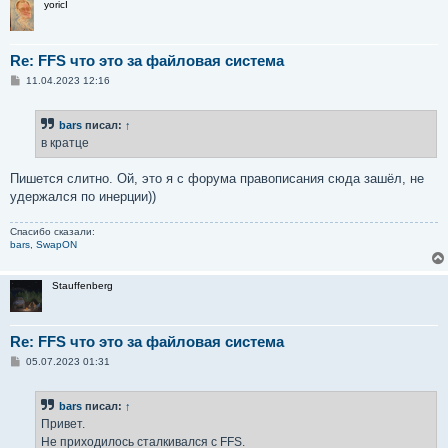
yoricI
Re: FFS что это за файловая система
С
11.04.2023 12:16
о
о
б
bars
писал:
↑
щ
е
в кратце
н
и
е
Пишется слитно. Ой, это я с форума правописания сюда зашёл, не
удержался по инерции))
Спасибо сказали:
bars
,
SwapON
Stauffenberg
Re: FFS что это за файловая система
С
05.07.2023 01:31
о
о
б
bars
писал:
↑
щ
е
Привет.
н
Не приходилось сталкивался с FFS.
и