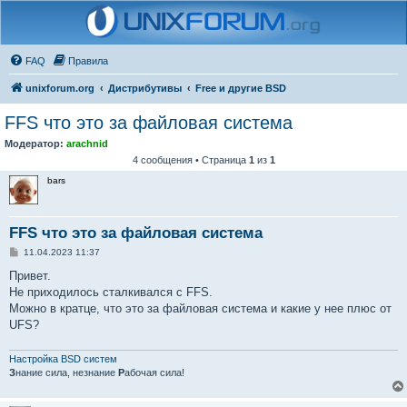
FAQ
Правила
unixforum.org
Дистрибутивы
Free и другие BSD
FFS что это за файловая система
Модератор:
arachnid
4 сообщения • Страница
1
из
1
bars
FFS что это за файловая система
С
11.04.2023 11:37
о
о
Привет.
б
Не приходилось сталкивался с FFS.
щ
е
Можно в кратце, что это за файловая система и какие у нее плюс от
н
UFS?
и
е
Настройка BSD систем
З
нание сила, незнание
Р
абочая сила!