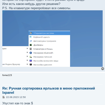
Или есть какое-нибудь другое решение?
P.S. На клавиатуре перепробовал все символы.
foma123
Re: Ручная сортировка ярлыков в меню приложений
lxpanel
С
22.08.2023 12:50
о
о
Упустил как-то знак $