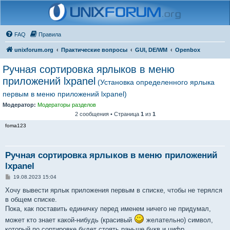
FAQ
Правила
unixforum.org
Практические вопросы
GUI, DE/WM
Openbox
Ручная сортировка ярлыков в меню
приложений lxpanel
(Установка определенного ярлыка
первым в меню приложений lxpanel)
Модератор:
Модераторы разделов
2 сообщения • Страница
1
из
1
foma123
Ручная сортировка ярлыков в меню приложений
lxpanel
С
19.08.2023 15:04
о
о
Хочу вывести ярлык приложения первым в списке, чтобы не терялся
б
в общем списке.
щ
е
Пока, как поставить единичку перед именем ничего не придумал,
н
может кто знает какой-нибудь (красивый
желательно) символ,
и
е
который по сортировке будет стоять раньше букв и цифр.