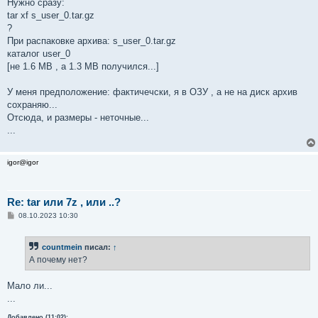
Нужно сразу:
tar xf s_user_0.tar.gz
?
При распаковке архива: s_user_0.tar.gz
каталог user_0
[не 1.6 MB , а 1.3 MB получился...]
У меня предположение: фактичечски, я в ОЗУ , а не на диск архив
сохраняю...
Отсюда, и размеры - неточные...
...
igor@igor
Re: tar или 7z , или ..?
С
08.10.2023 10:30
о
о
б
countmein
писал:
↑
щ
е
А почему нет?
н
и
е
Мало ли...
...
Добавлено (11:02):