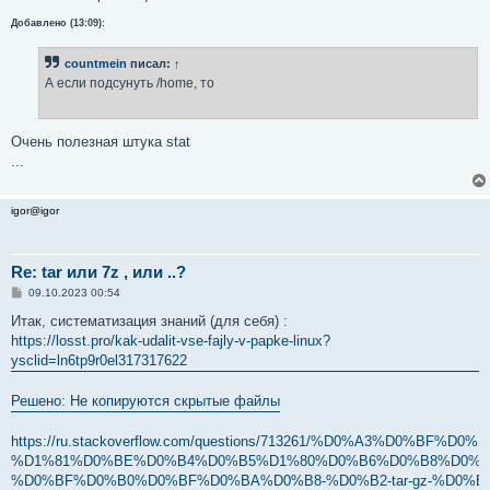
Добавлено (13:09):
countmein
писал:
↑
А если подсунуть /home, то
Очень полезная штука stat
...
igor@igor
Re: tar или 7z , или ..?
С
09.10.2023 00:54
о
о
Итак, систематизация знаний (для себя) :
б
https://losst.pro/kak-udalit-vse-fajly-v-papke-linux?
щ
е
ysclid=ln6tp9r0el317317622
н
и
е
Решено: Не копируются скрытые файлы
https://ru.stackoverflow.com/questions/713261/%D0%A3%D0%
%D1%81%D0%BE%D0%B4%D0%B5%D1%80%D0%B6%D0%B8%D0%B
%D0%BF%D0%B0%D0%BF%D0%BA%D0%B8-%D0%B2-tar-gz-%D0%