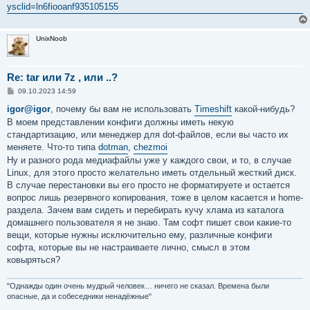
ysclid=ln6fiooanf935105155
UnixNoob
Re: tar или 7z , или ..?
С
09.10.2023 14:59
о
о
igor@igor
, почему бы вам не использовать
Timeshift
какой-нибудь?
б
В моем представлении конфиги должны иметь некую
щ
е
стандартизацию, или менеджер для dot-файлов, если вы часто их
н
меняете. Что-то типа
dotman
,
chezmoi
и
е
Ну и разного рода медиафайлы уже у каждого свои, и то, в случае
Linux, для этого просто желательно иметь отдельный жесткий диск.
В случае перестановки вы его просто не форматируете и остается
вопрос лишь резервного копирования, тоже в целом касается и home-
раздела. Зачем вам сидеть и перебирать кучу хлама из каталога
домашнего пользователя я не знаю. Там софт пишет свои какие-то
вещи, которые нужны исключительно ему, различные конфиги
софта, которые вы не настраиваете лично, смысл в этом
ковыряться?
"Однажды один очень мудрый человек… ничего не сказал. Времена были
опасные, да и собеседники ненадёжные"