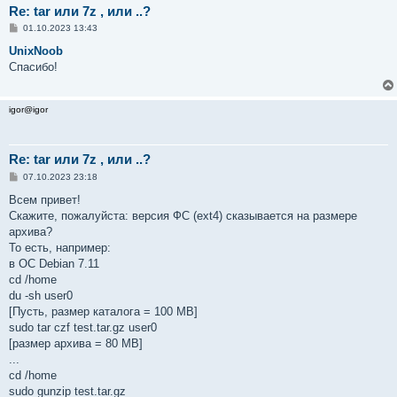
Re: tar или 7z , или ..?
С
01.10.2023 13:43
о
о
UnixNoob
б
Спасибо!
щ
е
н
и
igor@igor
е
Re: tar или 7z , или ..?
С
07.10.2023 23:18
о
о
Всем привет!
б
Скажите, пожалуйста: версия ФС (ext4) сказывается на размере
щ
е
архива?
н
То есть, например:
и
е
в ОС Debian 7.11
cd /home
du -sh user0
[Пусть, размер катaлога = 100 MB]
sudo tar czf test.tar.gz user0
[размер архива = 80 MB]
...
cd /home
sudo gunzip test.tar.gz