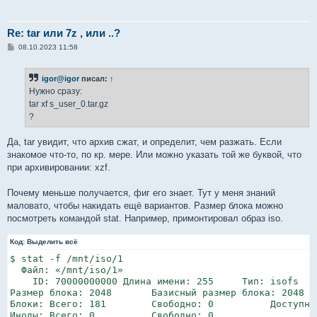
Re: tar или 7z , или ..?
С
08.10.2023 11:58
о
о
б
igor@igor
писал:
↑
щ
е
Нужно сразу:
н
tar xf s_user_0.tar.gz
и
е
?
Да, tar увидит, что архив сжат, и определит, чем разжать. Если
знакомое что-то, по кр. мере. Или можно указать той же буквой, что
при архивировании: xzf.
Почему меньше получается, фиг его знает. Тут у меня знаний
маловато, чтобы накидать ещё вариантов. Размер блока можно
посмотреть командой stat. Например, примонтировал образ iso.
Код:
Выделить всё
$ stat -f /mnt/iso/1

  Файл: «/mnt/iso/1»

    ID: 70000000000 Длина имени: 255     Тип: isofs

Размер блока: 2048       Базисный размер блока: 2048

Блоки: Всего: 181        Свободно: 0          Доступно: