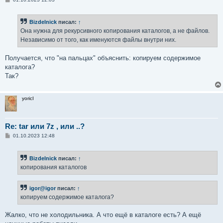
о
о
б
Bizdelnick
писал:
↑
щ
е
Она нужна для рекурсивного копирования каталогов, а не файлов.
н
Независимо от того, как именуются файлы внутри них.
и
е
Получается, что "на пальцах" объяснить: копируем содержимое
каталога?
Так?
yoricI
Re: tar или 7z , или ..?
С
01.10.2023 12:48
о
о
б
Bizdelnick
писал:
↑
щ
е
копирования каталогов
н
и
е
igor@igor
писал:
↑
копируем содержимое каталога?
Жалко, что не холодильника. А что ещё в каталоге есть? А ещё