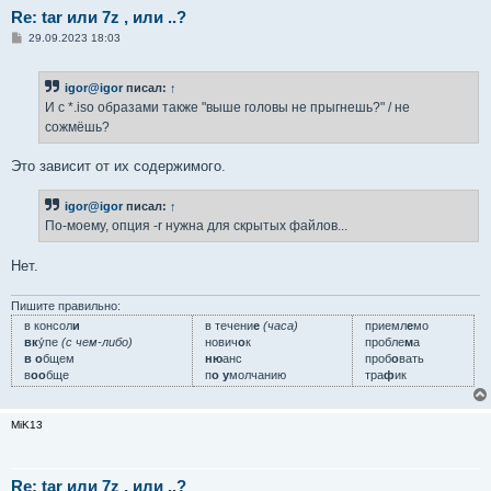
Re: tar или 7z , или ..?
С
29.09.2023 18:03
о
о
б
igor@igor
писал:
↑
щ
е
И c *.iso образами также "выше головы не прыгнешь?" / не
н
сожмёшь?
и
е
Это зависит от их содержимого.
igor@igor
писал:
↑
По-моему, опция -r нужна для скрытых файлов...
Нет.
Пишите правильно:
в консол
и
в течени
е
(часа)
приемл
е
мо
вк
у́пе
(с чем-либо)
нович
о
к
пробле
м
а
в о
бщем
ню
анс
проб
о
вать
в
оо
бще
п
о у
молчанию
тра
ф
ик
MiK13
Re: tar или 7z , или ..?