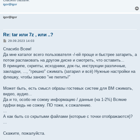
Спасибо сказали:
igor@igor
igor@igor
Re: tar или 7z , или ..?
С
29.09.2023 14:03
о
о
Спасибо Всем!
б
Да мне каталог всего пользователя -/-ей проще и быстрее затарить, а
щ
е
потом распаковать на другом диске и смотреть, что оставить...
н
В принципе, скрипты, исходники, док-ты, инструкции различные,
и
е
закладки, ..., "грешно" сжимать (затарил и всё) Нужные настройки на
флешку, чтобы заново "не пилить!"
Может быть, есть смысл образы гостевых систем для ВМ сжимать,
видео, аудио...
Да и то, особо не сожму информацию / данные (на 1-2%) Всякие
пдфки ведь не сожму. ПО тоже, к сожалению.
...
А как быть со скрытыми файлами (которые с точки отображаются)?
...
Скажите, пожалуйста.