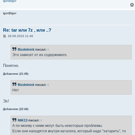
igor@igor
igor@igor
Re: tar или 7z , или ..?
С
29.09.2023 21:46
о
о
б
Bizdelnick
писал:
↑
щ
е
Это зависит от их содержимого.
н
и
е
Понятно.
Добавлено (21:49):
Bizdelnick
писал:
↑
Нет
Эх!
Добавлено (22:44):
MiK13
писал:
↑
А по-моему с ними могут быть некоторые проблемы.
Если они находятся внутри каталога, который надо "затарить", то