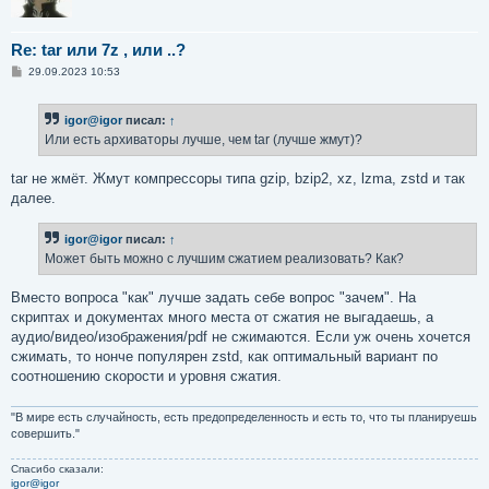
Re: tar или 7z , или ..?
С
29.09.2023 10:53
о
о
б
igor@igor
писал:
↑
щ
е
Или есть архиваторы лучше, чем tar (лучше жмут)?
н
и
е
tar не жмёт. Жмут компрессоры типа gzip, bzip2, xz, lzma, zstd и так
далее.
igor@igor
писал:
↑
Может быть можно с лучшим сжатием реализовать? Как?
Вместо вопроса "как" лучше задать себе вопрос "зачем". На
скриптах и документах много места от сжатия не выгадаешь, а
аудио/видео/изображения/pdf не сжимаются. Если уж очень хочется
сжимать, то нонче популярен zstd, как оптимальный вариант по
соотношению скорости и уровня сжатия.
"В мире есть случайность, есть предопределенность и есть то, что ты планируешь
совершить."
Спасибо сказали:
igor@igor