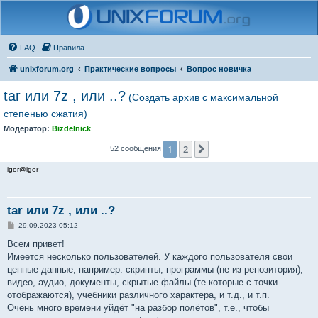
FAQ
Правила
unixforum.org
Практические вопросы
Вопрос новичка
tar или 7z , или ..?
(Создать архив с максимальной
степенью сжатия)
Модератор:
Bizdelnick
1
2
След.
52 сообщения
igor@igor
tar или 7z , или ..?
С
29.09.2023 05:12
о
о
Всем привет!
б
Имеется несколько пользователей. У каждого пользователя свои
щ
е
ценные данные, например: скрипты, программы (не из репозитория),
н
видео, аудио, документы, скрытые файлы (те которые с точки
и
е
отображаются), учебники различного характера, и т.д., и т.п.
Очень много времени уйдёт "на разбор полётов", т.е., чтобы