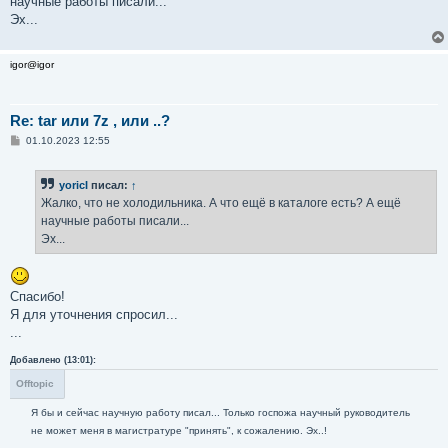
научные работы писали...
Эх...
igor@igor
Re: tar или 7z , или ..?
С
01.10.2023 12:55
о
о
б
yoricI
писал:
↑
щ
е
Жалко, что не холодильника. А что ещё в каталоге есть? А ещё
н
научные работы писали...
и
е
Эх...
Спасибо!
Я для уточнения спросил...
...
Добавлено (13:01):
Offtopic
Я бы и сейчас научную работу писал... Только госпожа научный руководитель
не может меня в магистратуре "принять", к сожалению. Эх..!