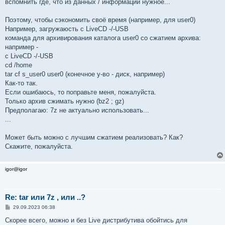
вспомнить где, что из данных / информации нужное...
Поэтому, чтобы сэкономить своё время (например, для user0)
Например, загружаюсть с LiveCD -/-USB
команда для архивирования каталога user0 со сжатием архива:
например -
c LiveCD -/-USB
cd /home
tar cf s_user0 user0 (конечное у-во - диск, например)
Как-то так.
Если ошибаюсь, то поправьте меня, пожалуйста.
Только архив сжимать нужно (bz2 ; gz)
Предполагаю: 7z не актуально использовать...
...
Может быть можно с лучшим сжатием реализовать? Как?
Скажите, пожалуйста.
igor@igor
Re: tar или 7z , или ..?
С
29.09.2023 06:38
о
о
Скорее всего, можно и без Live дистрибутива обойтись для
б