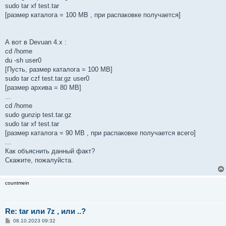
sudo tar xf test.tar
[размер каталога = 100 MB , при распаковке получается]
А вот в Devuan 4.x :
cd /home
du -sh user0
[Пусть, размер катaлога = 100 MB]
sudo tar czf test.tar.gz user0
[размер архива = 80 MB]
...
cd /home
sudo gunzip test.tar.gz
sudo tar xf test.tar
[размер каталога = 90 MB , при распаковке получается всего]
...
Как объяснить данный факт?
Скажите, пожалуйста.
countmein
Re: tar или 7z , или ..?
С
08.10.2023 09:32