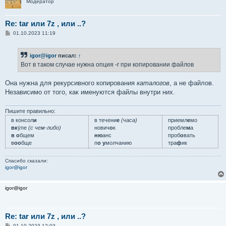
Модератор
Re: tar или 7z , или ..?
С
01.10.2023 11:19
о
о
б
igor@igor
писал:
↑
щ
е
Вот в таком случае нужна опция -r при копировании файлов
н
и
е
Она нужна для рекурсивного копирования
каталогов
, а не файлов.
Независимо от того, как именуются файлы внутри них.
Пишите правильно:
в консол
и
в течени
е
(часа)
приемл
е
мо
вк
у́пе
(с чем-либо)
нович
о
к
пробле
м
а
в о
бщем
ню
анс
проб
о
вать
в
оо
бще
п
о у
молчанию
тра
ф
ик
Спасибо сказали:
igor@igor
igor@igor
Re: tar или 7z , или ..?
С
01.10.2023 12:03