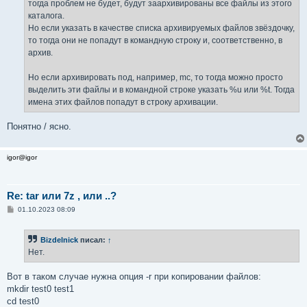
тогда проблем не будет, будут заархивированы все файлы из этого
каталога.
Но если указать в качестве списка архивируемых файлов звёздочку,
то тогда они не попадут в командную строку и, соответственно, в
архив.
Но если архивировать под, например, mc, то тогда можно просто
выделить эти файлы и в командной строке указать %u или %t. Тогда
имена этих файлов попадут в строку архивации.
Понятно / ясно.
igor@igor
Re: tar или 7z , или ..?
С
01.10.2023 08:09
о
о
б
Bizdelnick
писал:
↑
щ
е
Нет.
н
и
е
Вот в таком случае нужна опция -r при копировании файлов:
mkdir test0 test1
cd test0