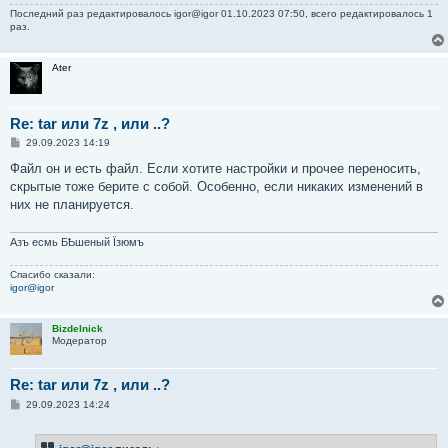
Последний раз редактировалось
igor@igor
01.10.2023 07:50, всего редактировалось 1
раз.
Ater
Re: tar или 7z , или ..?
С
29.09.2023 14:19
о
о
Файл он и есть файл. Если хотите настройки и прочее переносить,
б
скрытые тоже берите с собой. Особенно, если никаких изменений в
щ
е
них не планируется.
н
и
е
Азъ есмь БҌшеный Їзюмъ
Спасибо сказали:
igor@igor
Bizdelnick
Модератор
Re: tar или 7z , или ..?
С
29.09.2023 14:24
о
о
б