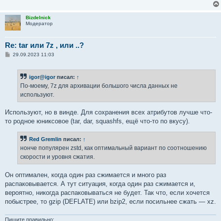
Bizdelnick
Модератор
Re: tar или 7z , или ..?
С
29.09.2023 11:03
о
о
б
igor@igor
писал:
↑
щ
е
По-моему, 7z для архивации большого числа данных не
н
используют.
и
е
Используют, но в винде. Для сохранения всех атрибутов лучше что-
то родное юниксовое (tar, dar, squashfs, ещё что-то по вкусу).
Red Gremlin
писал:
↑
нонче популярен zstd, как оптимальный вариант по соотношению
скорости и уровня сжатия.
Он оптимален, когда один раз сжимается и много раз
распаковывается. А тут ситуация, когда один раз сжимается и,
вероятно, никогда распаковываться не будет. Так что, если хочется
побыстрее, то gzip (DEFLATE) или bzip2, если посильнее сжать — xz.
Пишите правильно: