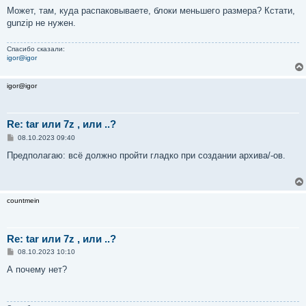
о
о
Может, там, куда распаковываете, блоки меньшего размера? Кстати,
б
gunzip не нужен.
щ
е
н
Спасибо сказали:
и
igor@igor
е
igor@igor
Re: tar или 7z , или ..?
С
08.10.2023 09:40
о
о
Предполагаю: всё должно пройти гладко при создании архива/-ов.
б
щ
е
н
и
countmein
е
Re: tar или 7z , или ..?
С
08.10.2023 10:10
о
о
А почему нет?
б
щ
е
н