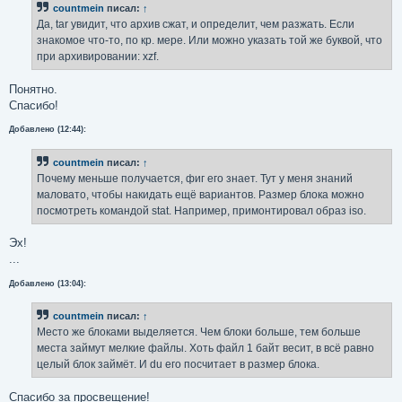
countmein
писал:
↑
щ
е
Да, tar увидит, что архив сжат, и определит, чем разжать. Если
н
знакомое что-то, по кр. мере. Или можно указать той же буквой, что
и
е
при архивировании: xzf.
Понятно.
Спасибо!
Добавлено (12:44):
countmein
писал:
↑
Почему меньше получается, фиг его знает. Тут у меня знаний
маловато, чтобы накидать ещё вариантов. Размер блока можно
посмотреть командой stat. Например, примонтировал образ iso.
Эх!
...
Добавлено (13:04):
countmein
писал:
↑
Место же блоками выделяется. Чем блоки больше, тем больше
места займут мелкие файлы. Хоть файл 1 байт весит, в всё равно
целый блок займёт. И du его посчитает в размер блока.
Спасибо за просвещение!