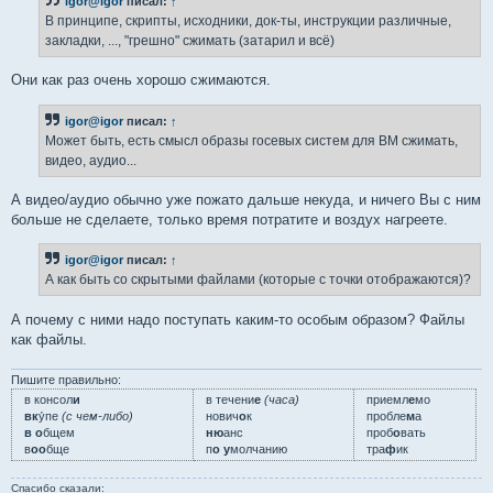
igor@igor
писал:
↑
щ
е
В принципе, скрипты, исходники, док-ты, инструкции различные,
н
закладки, ..., "грешно" сжимать (затарил и всё)
и
е
Они как раз очень хорошо сжимаются.
igor@igor
писал:
↑
Может быть, есть смысл образы госевых систем для ВМ сжимать,
видео, аудио...
А видео/аудио обычно уже пожато дальше некуда, и ничего Вы с ним
больше не сделаете, только время потратите и воздух нагреете.
igor@igor
писал:
↑
А как быть со скрытыми файлами (которые с точки отображаются)?
А почему с ними надо поступать каким-то особым образом? Файлы
как файлы.
Пишите правильно:
в консол
и
в течени
е
(часа)
приемл
е
мо
вк
у́пе
(с чем-либо)
нович
о
к
пробле
м
а
в о
бщем
ню
анс
проб
о
вать
в
оо
бще
п
о у
молчанию
тра
ф
ик
Спасибо сказали: