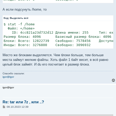
А если подсунуть /home, то
Код:
Выделить всё
$ stat -f /home

  Файл: «/home»

    ID: 4cc821a23d732d12 Длина имени: 255     Тип: ext2
Размер блока: 4096       Базисный размер блока: 4096

Блоки: Всего: 12822739   Свободно: 7578456    Доступно:
Место же блоками выделяется. Чем блоки больше, тем больше
места займут мелкие файлы. Хоть файл 1 байт весит, в всё равно
целый блок займёт. И du его посчитает в размер блока.
Спасибо сказали:
igor@igor
igor@igor
Re: tar или 7z , или ..?
С
08.10.2023 12:39
о
о
б