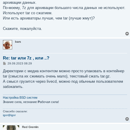
архивации данных.
щ
е
По-моему, 7z для архивации большого числа данных не используют.
н
Используют tar со сжатием.
и
е
Или есть архиваторы лучше, чем tar (лучше жмут)?
Скажите, пожалуйста.
bars
Re: tar или 7z , или ..?
С
29.09.2023 08:29
о
о
Директории с медиа контентом можно просто упаковать в контейнер
б
tar (смысла их сжимать очень мало), текстовый сжать tar.gz.
щ
е
А смысл грузится через livecd, можно под обычным пользователем
н
забэкапить.
и
е
Настройка BSD систем
З
нание сила, незнание
Р
абочая сила!
Спасибо сказали:
igor@igor
Red Gremlin