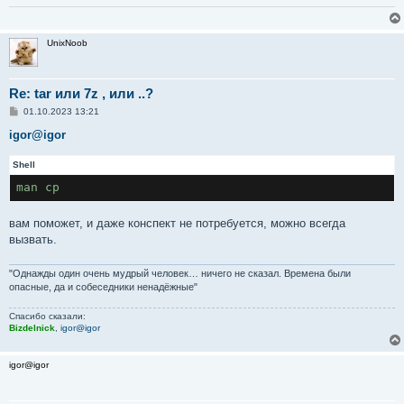
UnixNoob
Re: tar или 7z , или ..?
С
01.10.2023 13:21
о
о
igor@igor
б
щ
Shell
е
н
man cp
и
е
вам поможет, и даже конспект не потребуется, можно всегда
вызвать.
"Однажды один очень мудрый человек… ничего не сказал. Времена были
опасные, да и собеседники ненадёжные"
Спасибо сказали:
Bizdelnick
,
igor@igor
igor@igor