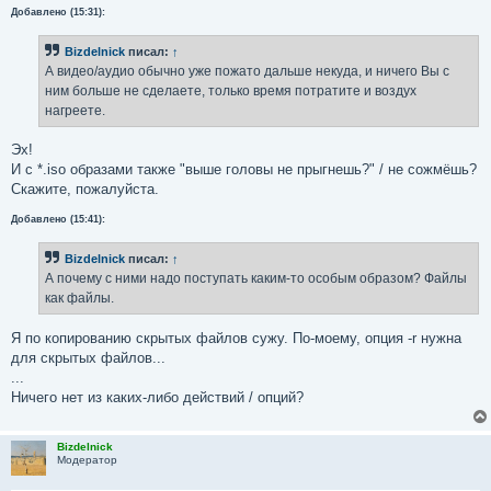
Добавлено (15:31):
Bizdelnick
писал:
↑
А видео/аудио обычно уже пожато дальше некуда, и ничего Вы с
ним больше не сделаете, только время потратите и воздух
нагреете.
Эх!
И c *.iso образами также "выше головы не прыгнешь?" / не сожмёшь?
Скажите, пожалуйста.
Добавлено (15:41):
Bizdelnick
писал:
↑
А почему с ними надо поступать каким-то особым образом? Файлы
как файлы.
Я по копированию скрытых файлов сужу. По-моему, опция -r нужна
для скрытых файлов...
...
Ничего нет из каких-либо действий / опций?
Bizdelnick
Модератор