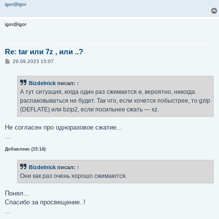
igor@igor
igor@igor
Re: tar или 7z , или ..?
С
29.09.2023 15:07
о
о
б
Bizdelnick
писал:
↑
щ
е
А тут ситуация, когда один раз сжимается и, вероятно, никогда
н
распаковываться не будет. Так что, если хочется побыстрее, то gzip
и
е
(DEFLATE) или bzip2, если посильнее сжать — xz.
Не согласен про одноразовое сжатие...
...
Добавлено (15:14):
Bizdelnick
писал:
↑
Они как раз очень хорошо сжимаются.
Понял...
Спасибо за просвещение..!
...