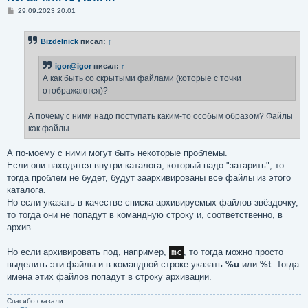
С
29.09.2023 20:01
о
о
б
Bizdelnick
писал:
↑
щ
е
н
igor@igor
писал:
↑
и
е
А как быть со скрытыми файлами (которые с точки
отображаются)?
А почему с ними надо поступать каким-то особым образом? Файлы
как файлы.
А по-моему с ними могут быть некоторые проблемы.
Если они находятся внутри каталога, который надо "затарить", то
тогда проблем не будет, будут заархивированы все файлы из этого
каталога.
Но если указать в качестве списка архивируемых файлов звёздочку,
то тогда они не попадут в командную строку и, соответственно, в
архив.
Но если архивировать под, например,
mc
, то тогда можно просто
выделить эти файлы и в командной строке указать
%u
или
%t
. Тогда
имена этих файлов попадут в строку архивации.
Спасибо сказали: