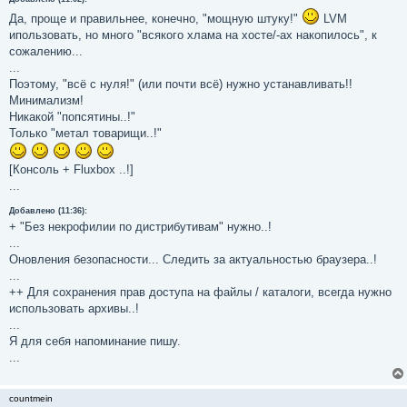
Да, проще и правильнее, конечно, "мощную штуку!"
LVM
ипользовать, но много "всякого хлама на хосте/-ах накопилось", к
сожалению...
...
Поэтому, "всё с нуля!" (или почти всё) нужно устанавливать!!
Минимализм!
Никакой "попсятины..!"
Только "метал товарищи..!"
[Консоль + Fluxbox ..!]
...
Добавлено (11:36):
+ "Без некрофилии по дистрибутивам" нужно..!
...
Оновления безопасности... Следить за актуальностью браузера..!
...
++ Для сохранения прав доступа на файлы / каталоги, всегда нужно
использовать архивы..!
...
Я для себя напоминание пишу.
...
countmein