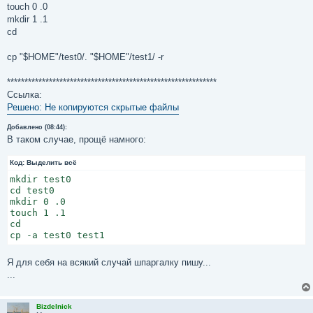
touch 0 .0
mkdir 1 .1
cd
cp "$HOME"/test0/. "$HOME"/test1/ -r
************************************************************
Ссылка:
Решено: Не копируются скрытые файлы
Добавлено (08:44):
В таком случае, прощё намного:
Код:
Выделить всё
mkdir test0

cd test0

mkdir 0 .0

touch 1 .1

cd

Я для себя на всякий случай шпаргалку пишу...
...
Bizdelnick