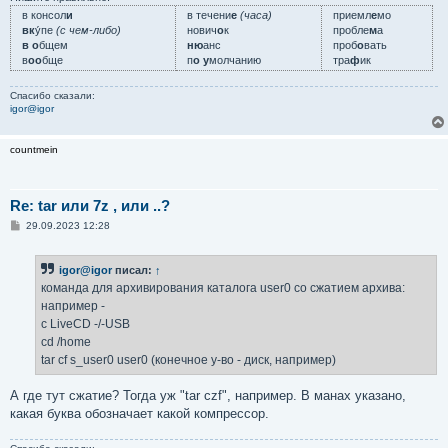
в консол
и
в течени
е
(часа)
приемл
е
мо
вк
у́пе
(с чем-либо)
нович
о
к
пробле
м
а
в о
бщем
ню
анс
проб
о
вать
в
оо
бще
п
о у
молчанию
тра
ф
ик
Спасибо сказали:
igor@igor
countmein
Re: tar или 7z , или ..?
С
29.09.2023 12:28
о
о
б
igor@igor
писал:
↑
щ
е
команда для архивирования каталога user0 со сжатием архива:
н
например -
и
е
c LiveCD -/-USB
cd /home
tar cf s_user0 user0 (конечное у-во - диск, например)
А где тут сжатие? Тогда уж "tar czf", например. В манах указано,
какая буква обозначает какой компрессор.