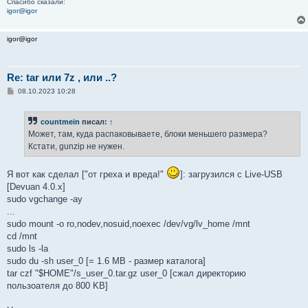
Спасибо сказали:
и
igor@igor
е
igor@igor
Re: tar или 7z , или ..?
С
08.10.2023 10:28
о
о
б
countmein
писал:
↑
щ
е
Может, там, куда распаковываете, блоки меньшего размера?
н
Кстати, gunzip не нужен.
и
е
Я вот как сделал ["от греха и вреда!"
]: загрузился с Live-USB
[Devuan 4.0.x]
sudo vgchange -ay
...
sudo mount -o ro,nodev,nosuid,noexec /dev/vg/lv_home /mnt
cd /mnt
sudo ls -la
sudo du -sh user_0 [= 1.6 MB - размер каталога]
tar czf "$HOME"/s_user_0.tar.gz user_0 [сжал директорию
пользоателя до 800 KB]