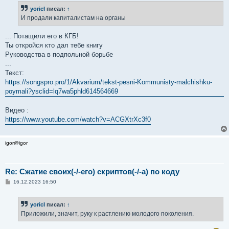
yoricI
писал:
↑
И продали капиталистам на органы
... Потащили его в КГБ!
Ты откройся кто дал тебе книгу
Руководства в подпольной борьбе
...
Текст:
https://songspro.pro/1/Akvarium/tekst-pesni-Kommunisty-malchishku-
poymali?ysclid=lq7wa5phld614564669
Видео :
https://www.youtube.com/watch?v=ACGXtrXc3f0
igor@igor
Re: Сжатие своих(-/-его) скриптов(-/-а) по коду
С
16.12.2023 16:50
о
о
б
yoricI
писал:
↑
щ
е
Приложили, значит, руку к растлению молодого поколения.
н
и