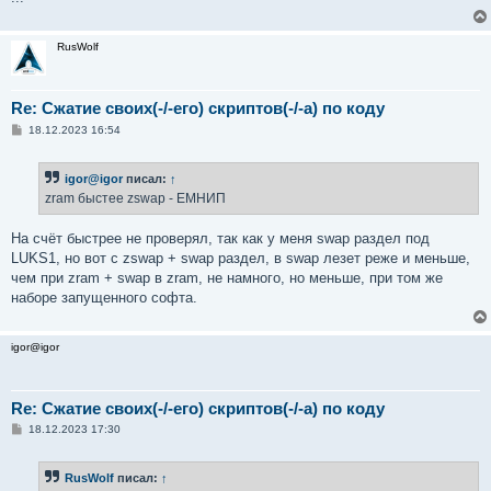
RusWolf
Re: Сжатие своих(-/-его) скриптов(-/-а) по коду
С
18.12.2023 16:54
о
о
б
igor@igor
писал:
↑
щ
е
zram быстее zswap - ЕМНИП
н
и
е
На счёт быстрее не проверял, так как у меня swap раздел под
LUKS1, но вот с zswap + swap раздел, в swap лезет реже и меньше,
чем при zram + swap в zram, не намного, но меньше, при том же
наборе запущенного софта.
igor@igor
Re: Сжатие своих(-/-его) скриптов(-/-а) по коду
С
18.12.2023 17:30
о
о
б
RusWolf
писал:
↑
щ