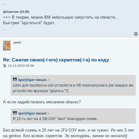
               done

...
Добавлено (23:28):
+++ В теории, можно ВМ небольшую запустить на области...
Быстрее "крутиться" будет...
...
yoricI
Re: Сжатие своих(-/-его) скриптов(-/-а) по коду
С
14.12.2023 08:58
о
о
б
igor@igor
писал:
↑
щ
е
udev для проброса usb устройств в VB перезапускать [не каждое же
н
устройство вручную "дёргать"?]
и
е
А если задействовать механизм aliases?
igor@igor
писал:
↑
Я 10-ть лет на 4 GB ОЗУ "жил" благодаря схеме...
Без всякой схемы я 20 лет на 2Гб ОЗУ жил, и не тужил. Из них 5 лет
на gentoo. Без всяких скриптов. Эх молодёжь, жизни не нюхали))