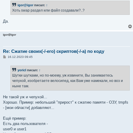
igor@igor
писал:
↑
Хоть swap раздел или файл создавали?..?
Да.
igor@igor
Re: Сжатие своих(-/-его) скриптов(-/-а) по коду
С
16.12.2023 09:45
о
о
б
yoricI
писал:
↑
щ
е
Шутки шутками, но по-моему, уж извините, Вы занимаетесь
н
чепухой, изобретаете велосипед, как Вам уже намекали, но воз и
и
е
ныне там.
Не такой уж и чепухой...
Хорошо. Пример: небольшой "прирост" к сжатию памяти - ОЗУ, tmpfs
- [мои области] добавляют...
Ещё пример:
Есть два пользователя -
user0 и user1