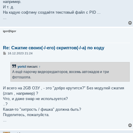
например.
И т. д.
На кадую софтину создаётя текстовый файл с PID ...
...
igor@igor
Re: Сжатие своих(-/-его) скриптов(-/-а) по коду
С
16.12.2023 21:24
о
о
б
yoricI
писал:
↑
щ
е
А ещё парочку видеоредакторов, восемь автокадов и три
н
фотошопа.
и
е
И всего на 2GB ОЗУ , - это "добро крутится?" Без модулей сжатия
(zram , например) ?
Что, и даже swap не используется?
..?
Какая-то "хитрость / фишка" должна быть?
Поделитесь, пожалуйста.
...