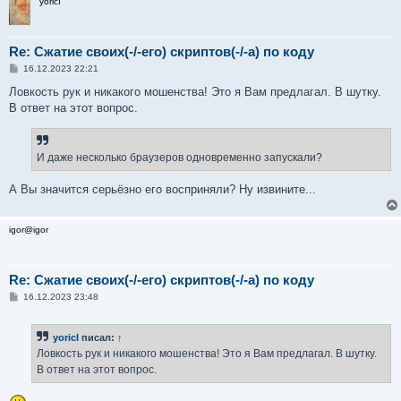
yoricI
Re: Сжатие своих(-/-его) скриптов(-/-а) по коду
С
16.12.2023 22:21
о
о
Ловкость рук и никакого мошенства! Это я Вам предлагал. В шутку.
б
В ответ на этот вопрос.
щ
е
н
и
е
И даже несколько браузеров одновременно запускали?
А Вы значится серьёзно его восприняли? Ну извините...
igor@igor
Re: Сжатие своих(-/-его) скриптов(-/-а) по коду
С
16.12.2023 23:48
о
о
б
yoricI
писал:
↑
щ
е
Ловкость рук и никакого мошенства! Это я Вам предлагал. В шутку.
н
В ответ на этот вопрос.
и
е