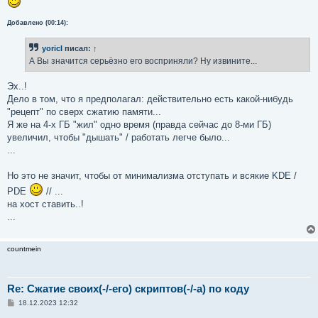
Добавлено (00:14):
yoricI
писал:
↑
А Вы значится серьёзно его восприняли? Ну извините...
Эх..!
Дело в том, что я предполагал: действительно есть какой-нибудь
"рецепт" по сверх сжатию памяти...
Я же на 4-х ГБ "жил" одно время (правда сейчас до 8-ми ГБ)
увеличил, чтобы "дышать" / работать легче было...
...
Но это не значит, чтобы от минимализма отступать и всякие KDE /
PDE
// ...
на хост ставить..!
...
countmein
Re: Сжатие своих(-/-его) скриптов(-/-а) по коду
С
18.12.2023 12:32
о