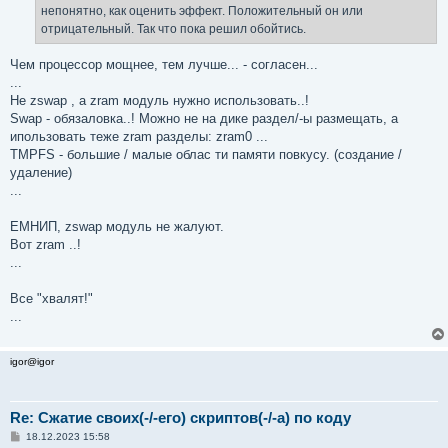
непонятно, как оценить эффект. Положительный он или
отрицательный. Так что пока решил обойтись.
Чем процессор мощнее, тем лучше... - согласен...
...
Не zswap , а zram модуль нужно использовать..!
Swap - обязаловка..! Можно не на дике раздел/-ы размещать, а
ипользовать теже zram разделы: zram0 ...
TMPFS - большие / малые облас ти памяти повкусу. (создание /
удаление)
...
ЕМНИП, zswap модуль не жалуют.
Вот zram ..!
...
Все "хвалят!"
...
igor@igor
Re: Сжатие своих(-/-его) скриптов(-/-а) по коду
С
18.12.2023 15:58
о