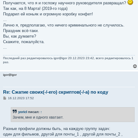
е
Получается, что я и госпожу научного руководителя развращал?
Так как, на 8 Марта! (2019-го года)
Подарил ей коньяк и огромную коробку конфет!
...
Лично я, предполагаю, что ничего криминального не случилось.
Праздник всё-таки.
Вы, как думаете?
Скажите, пожалуйста.
...
Последний раз редактировалось
igor@igor
20.12.2023 23:42, всего редактировалось 1
раз.
igor@igor
Re: Сжатие своих(-/-его) скриптов(-/-а) по коду
С
16.12.2023 17:52
о
о
б
yoricI
писал:
↑
щ
е
Зачем, мне и одного хватает.
н
и
е
Разные профили должны быть, на каждую группу задач:
один для фильмов, другой для почты_1 , другой для почты_2 ,