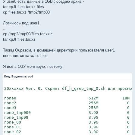
У user0 есть данные в 1GB ; создаю архив -
tar cpJf files.tar.xz files
cp files.tar.xz /tmp2/tmp00
Логинюсь под user1
...
cp /tmp2/tmp00/files.tar.xz ~
tar xpJf files.tar.xz
Таким Образом, в домашней директории пользователя user1
появляется каталог files
Я всё в ОЗУ монтирую, поэтому:
Код:
Выделить всё
20xxxxxx Ver. 0. Скрипт df_h_grep_tmp_0.sh для проcмот
none0                              512M          18M  
none2                              256M            0  
none3                              256M            0  
none_tmp000                        3,9G            0  
none_tmp08                         3,9G            0  
none_00                            3,9G            0  
none_01                            3,9G            0  
none_02                            3,9G            0  