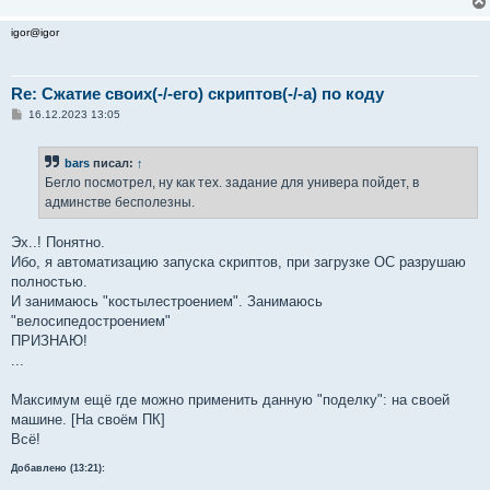
igor@igor
Re: Сжатие своих(-/-его) скриптов(-/-а) по коду
С
16.12.2023 13:05
о
о
б
bars
писал:
↑
щ
е
Бегло посмотрел, ну как тех. задание для универа пойдет, в
н
админстве бесполезны.
и
е
Эх..! Понятно.
Ибо, я автоматизацию запуска скриптов, при загрузке ОС разрушаю
полностью.
И занимаюсь "костылестроением". Занимаюсь
"велосипедостроением"
ПРИЗНАЮ!
...
Максимум ещё где можно применить данную "поделку": на своей
машине. [На своём ПК]
Всё!
Добавлено (13:21):