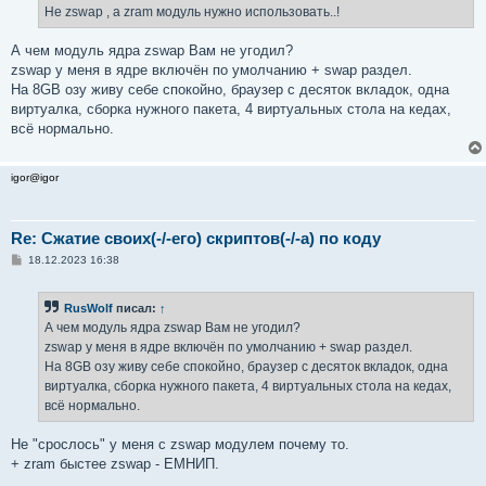
е
Не zswap , а zram модуль нужно использовать..!
н
и
е
А чем модуль ядра zswap Вам не угодил?
zswap у меня в ядре включён по умолчанию + swap раздел.
На 8GB озу живу себе спокойно, браузер с десяток вкладок, одна
виртуалка, сборка нужного пакета, 4 виртуальных стола на кедах,
всё нормально.
igor@igor
Re: Сжатие своих(-/-его) скриптов(-/-а) по коду
С
18.12.2023 16:38
о
о
б
RusWolf
писал:
↑
щ
е
А чем модуль ядра zswap Вам не угодил?
н
zswap у меня в ядре включён по умолчанию + swap раздел.
и
е
На 8GB озу живу себе спокойно, браузер с десяток вкладок, одна
виртуалка, сборка нужного пакета, 4 виртуальных стола на кедах,
всё нормально.
Не "срослось" у меня с zswap модулем почему то.
+ zram быстее zswap - ЕМНИП.
...