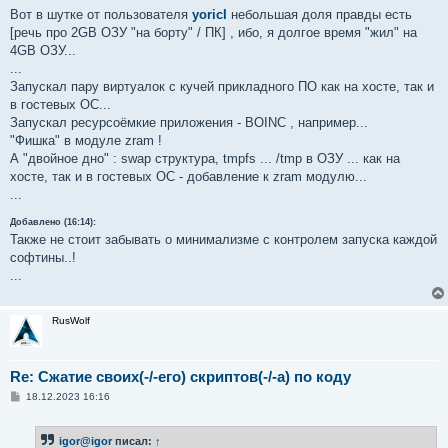
о
Вот в шутке от пользователя
yoricI
небольшая доля правды есть
б
[речь про 2GB ОЗУ "на борту" / ПК] , ибо, я долгое время "жил" на
щ
е
4GB ОЗУ...
н
...
и
е
Запускал пару виртуалок с кучей прикладного ПО как на хосте, так и
в гостевых ОС...
Запускал ресурсоёмкие приложения - BOINC , например...
"Фишка" в модуле zram !
А "двойное дно" : swap структура, tmpfs ... /tmp в ОЗУ ... как на
хосте, так и в гостевых ОС - добавление к zram модулю...
...
Добавлено (16:14):
Также не стоит забывать о минимализме с контролем запуска каждой
софтины..!
...
RusWolf
Re: Сжатие своих(-/-его) скриптов(-/-а) по коду
С
18.12.2023 16:16
о
о
б
igor@igor
писал:
↑
щ