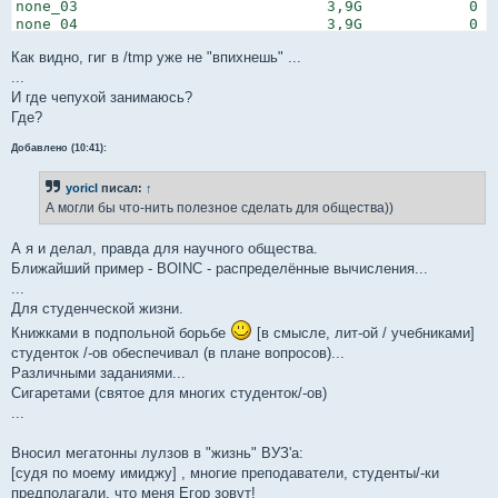
none_03                            3,9G            0  
none_04                            3,9G            0  
none_05                            3,9G            0  
Как видно, гиг в /tmp уже не "впихнешь" ...
none_06                            3,9G            0  
none_07                            3,9G            0  
...
none_88                            3,9G            0  
И где чепухой занимаюсь?
none_09                            3,9G            0  
Где?
none_100                           3,9G            0  
none_69                             50G            0  
Добавлено (10:41):
yoricI
писал:
↑
А могли бы что-нить полезное сделать для общества))
А я и делал, правда для научного общества.
Ближайший пример - BOINC - распределённые вычисления...
...
Для студенческой жизни.
Книжками в подпольной борьбе
[в смысле, лит-ой / учебниками]
студенток /-ов обеспечивал (в плане вопросов)...
Различными заданиями...
Сигаретами (святое для многих студенток/-ов)
...
Вносил мегатонны лулзов в "жизнь" ВУЗ'а:
[судя по моему имиджу] , многие преподаватели, студенты/-ки
предполагали, что меня Егор зовут!