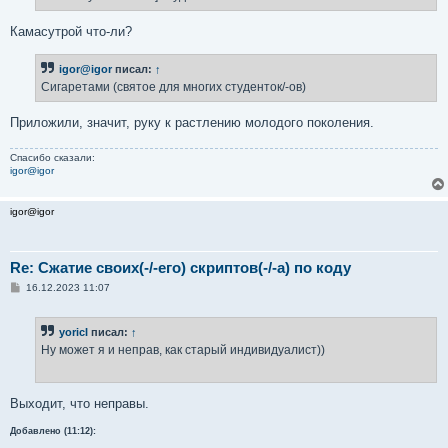
Камасутрой что-ли?
igor@igor
писал:
↑
Сигаретами (святое для многих студенток/-ов)
Приложили, значит, руку к растлению молодого поколения.
Спасибо сказали:
igor@igor
igor@igor
Re: Сжатие своих(-/-его) скриптов(-/-а) по коду
С
16.12.2023 11:07
о
о
б
yoricI
писал:
↑
щ
е
Ну может я и неправ, как старый индивидуалист))
н
и
е
Выходит, что неправы.
Добавлено (11:12):