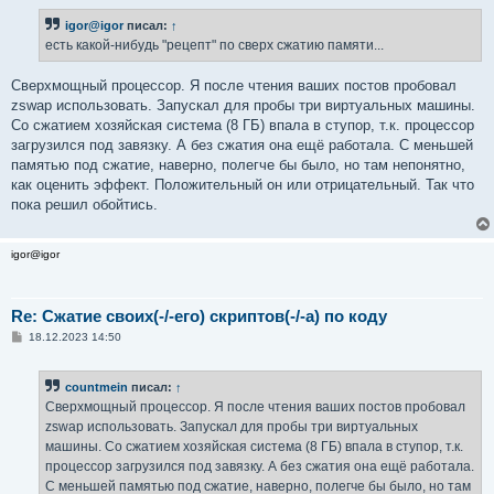
о
б
igor@igor
писал:
↑
щ
е
есть какой-нибудь "рецепт" по сверх сжатию памяти...
н
и
е
Сверхмощный процессор. Я после чтения ваших постов пробовал
zswap использовать. Запускал для пробы три виртуальных машины.
Со сжатием хозяйская система (8 ГБ) впала в ступор, т.к. процессор
загрузился под завязку. А без сжатия она ещё работала. С меньшей
памятью под сжатие, наверно, полегче бы было, но там непонятно,
как оценить эффект. Положительный он или отрицательный. Так что
пока решил обойтись.
igor@igor
Re: Сжатие своих(-/-его) скриптов(-/-а) по коду
С
18.12.2023 14:50
о
о
б
countmein
писал:
↑
щ
е
Сверхмощный процессор. Я после чтения ваших постов пробовал
н
zswap использовать. Запускал для пробы три виртуальных
и
е
машины. Со сжатием хозяйская система (8 ГБ) впала в ступор, т.к.
процессор загрузился под завязку. А без сжатия она ещё работала.
С меньшей памятью под сжатие, наверно, полегче бы было, но там