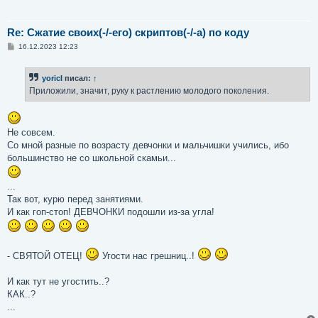
Re: Сжатие своих(-/-его) скриптов(-/-а) по коду
С
16.12.2023 12:23
о
о
б
yoricI
писал:
↑
щ
е
Приложили, значит, руку к растлению молодого поколения.
н
и
е
Не совсем.
Со мной разные по возрасту девчонки и мальчишки учились, ибо
большинство не со школьной скамьи...
...
Так вот, курю перед занятиями.
И как гоп-стоп! ДЕВЧОНКИ подошли из-за угла!
- СВЯТОЙ ОТЕЦ!
Угости нас грешниц..!
И как тут не угостить..?
КАК..?
...