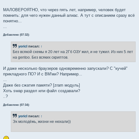
МАЛОВЕРОЯТНО, что через пять лет, например, человек будет
помнить: для чего нужен данный алиас. А тут с описанием сразу всё
понятно...
...
Добавлено (07:32):
yoricI
писал:
↑
Без всякой схемы я 20 лет на 2Гб ОЗУ жил, и не тужил. Из них 5 лет
на gentoo. Без всяких скриптов.
И даже несколько браузеров одновременно запускали? С "кучей"
прикладного ПО? И с ВМ'ми? Например...
...
Даже без сжатия памяти? [zram модуль]
Хоть swap раздел или файл создавали?
..?
Добавлено (07:34):
yoricI
писал:
↑
Эх молодёжь, жизни не нюхали))