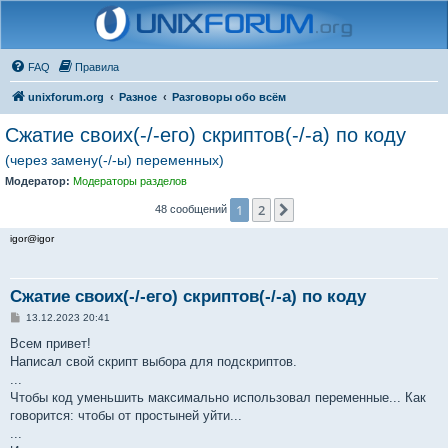
FAQ
Правила
unixforum.org
Разное
Разговоры обо всём
Сжатие своих(-/-его) скриптов(-/-а) по коду
(через замену(-/-ы) переменных)
Модератор:
Модераторы разделов
1
2
След.
48 сообщений
igor@igor
Сжатие своих(-/-его) скриптов(-/-а) по коду
С
13.12.2023 20:41
о
о
Всем привет!
б
Написал свой скрипт выбора для подскриптов.
щ
е
...
н
Чтобы код уменьшить максимально использовал переменные... Как
и
е
говорится: чтобы от простыней уйти...
...