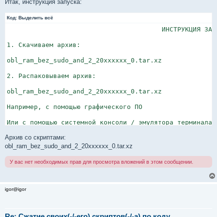
Итак, инструкция запуcка:
Код:
Выделить всё
					ИНСТРУКЦИЯ ЗАПУСКА!!!

1. Скачиваем архив:

obl_ram_bez_sudo_and_2_20xxxxxx_0.tar.xz

2. Распаковываем архив: 

obl_ram_bez_sudo_and_2_20xxxxxx_0.tar.xz

Например, с помощью графического ПО 

Или с помощью системной консоли / эмулятора терминала:

Архив со скриптами:
tar xpJf obl_ram_bez_sudo_and_2_20xxxxxx_0.tar.xz

obl_ram_bez_sudo_and_2_20xxxxxx_0.tar.xz
3. Таким образом, в домашней директории пользователя [
У вас нет необходимых прав для просмотра вложений в этом сообщении.
появляется каталог:

obl_ram_bez_sudo_and_2

igor@igor
со следующим содержимым -

Re: Сжатие своих(-/-его) скриптов(-/-а) по коду