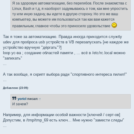
                printf "\nВыполнены cкрипты: for_sm.sh
е
Я за здоровую автоматизацию, без перегибов. После знакомства с
н
Linux, Bash и т.д, я наоборот задумываюсь о том, как мне упростить
и
е
ту или иную задачу, вы идете в другую сторону. Но это же ваш
	        $b0 && $udr && $sr0 && $sl0 && $uds && $sr0 && $sl0 && $lp0 && $sr0 && $sl0

компьютер, вы можете им пользоваться так как вам кажется
      		$b0 && $sl0 && $fmm && $llt && $dft && $sl0

правильным, главное чтобы это приносило удовольствие
        	printf  "\nФиксированный каталог /tmp2 = /tmp2\n\n"

Так я тоже за автоматизацию. Правда иногда приходится службу
		tmp2=tmp2

udev для проброса usb устройств в VB перезапускать [не каждое же
		cd  /"$tmp2"/ && $sm_tmp_0_2_3_00

устройство вручную "дёргать"?]
loop ус-ва ; создание областей памяти , ... всё в /etc/rc.local можно
		$sl0 && $fmm && $llt && $dft && $sl0 && $sr0 && $b0

"запихать"
...
	      	$b0 && $sl0 && $fmm && $llt && $dft && $sl0 && $sr0 && $b0

		$b0 && $sl0 && $fmm && $llt && $dft && $sl1 && $sr0

А так вообще, я скрипт выбора ради "спортивного интереса пилил!"
...
        	printf  "\nФиксированный каталог /tmp3 = /tmp3\n\n"

		tmp3=tmp3

Добавлено (23:09):
		cd  /"$tmp3"/ && $sm_big_tmp_0_2_3_00

yoricI
писал:
↑
		$sl0 && $fmm && $llt && $dft && $sl0 && $sr0 && $b1

И зачем?
		elif [ "$opt" = "$ud_big_and_ud_tmp_0_2_3_fix" ]; then

Например, для информации особой важности [ключей / серт-ов]
	         printf "\nВыполнены cкрипты: for_ud_big.sh и for_ud.sh ...\n"

Допустим, в /tmp/tmp_69 есть ключ... Мне нужно "замести следы"
...
              	$b0 && $sl0 && $fmm && $llt && $dft && $sl0 && $sr0 && $b1
