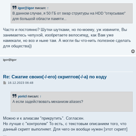
igor@igor
писал:
↑
В данном случае, я 50 ГБ от swap структуры на HDD "откусываю"
для большой области памяти...
Часто и постоянно? Шутки шутками, но по-моему, уж извините, Вы
занимаетесь чепухой, изобретаете велосипед, как Вам уже
намекали, но воз и ныне там. А могли бы что-нить полезное сделать
для общества))
igor@igor
Re: Сжатие своих(-/-его) скриптов(-/-а) по коду
С
16.12.2023 06:48
о
о
б
yoricI
писал:
↑
щ
е
А если задействовать механизм aliases?
н
и
е
Можно и к алиасам "прикрутить". Cогласен.
Но лучше с "контролем" То есть, с текстовым описанием того, что
данный скрипт выполняет. Для чего он вообще нужен [этот скрипт]
...