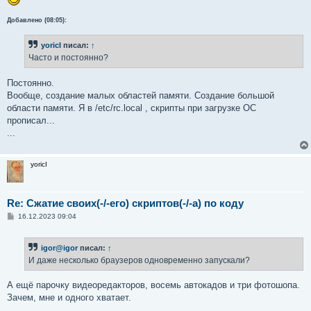
Добавлено (08:05):
yoricI
писал:
↑
Часто и постоянно?
Постоянно.
Вообще, создание малых областей памяти. Создание большой
области памяти. Я в /etc/rc.local , скрипты при загрузке ОС
прописал...
...
yoricI
Re: Сжатие своих(-/-его) скриптов(-/-а) по коду
С
16.12.2023 09:04
о
о
б
igor@igor
писал:
↑
щ
е
И даже несколько браузеров одновременно запускали?
н
и
е
А ещё парочку видеоредакторов, восемь автокадов и три фотошопа.
Зачем, мне и одного хватает.