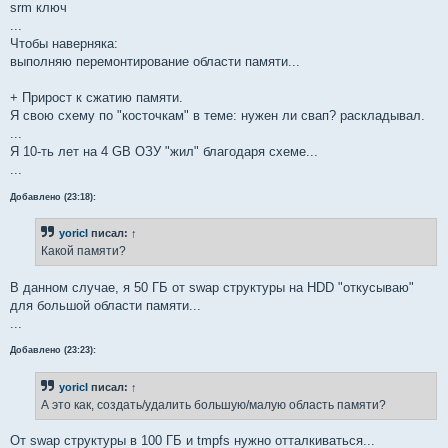
        	printf  "\n/Фиксированный каталог /tmp3 = /tmp3\n\n"

srm ключ
		tmp3=tmp3

...
		cd  /"$tmp3"/ && $ud_big_tmp_0_2_3_00

Чтобы наверняка:
выполняю перемонтирование области памяти...
		$sl0 && $fmm && $llt && $dft && $sl0 && $sr0 && $b1

+ Прирост к сжатию памяти.
    		$b0 && $sl0 && $fmm && $llt && $dft && $sl0

Я свою схему по "косточкам" в теме: нужен ли свап? раскладывал.
        	printf  "\n/Фиксированный каталог /tmp2 = /tmp2\n\n"

...
		tmp2=tmp2

Я 10-ть лет на 4 GB ОЗУ "жил" благодаря схеме...
		cd  /"$tmp2"/ && $ud_tmp_0_2_3_00

...
		$sl0 && $fmm && $llt && $dft && $sl0 && $sr0 && $b1

Добавлено (23:18):
               elif [ "$opt" = "$nfs_client_mount_v_0" 
yoricI
писал:
↑
                 printf "\nВыполнены cкрипты: nfs_clie
Какой памяти?
		$b0 && $nfs && $sr0 && $b1 && $sl0

В данном случае, я 50 ГБ от swap структуры на HDD "откусываю"
для большой области памяти...
...
               else

Добавлено (23:23):
		for i in $(seq 0 1); do

		$sl0 && $b0 $i

yoricI
писал:
↑
		done

                clear

А это как, создать/удалить большую/малую область памяти?
 		printf "\nВы, ввели неверное значение! Пожалуйста, попробуйте еще раз!\n"

               fi

От swap структуры в 100 ГБ и tmpfs нужно отталкиваться...