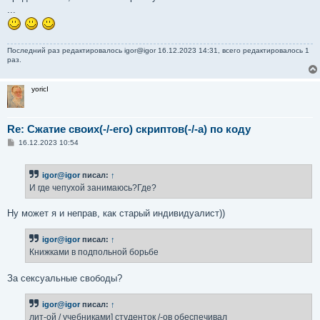
...
Последний раз редактировалось
igor@igor
16.12.2023 14:31, всего редактировалось 1
раз.
yoricI
Re: Сжатие своих(-/-его) скриптов(-/-а) по коду
С
16.12.2023 10:54
о
о
б
igor@igor
писал:
↑
щ
е
И где чепухой занимаюсь?Где?
н
и
е
Ну может я и неправ, как старый индивидуалист))
igor@igor
писал:
↑
Книжками в подпольной борьбе
За сексуальные свободы?
igor@igor
писал:
↑
лит-ой / учебниками] студенток /-ов обеспечивал