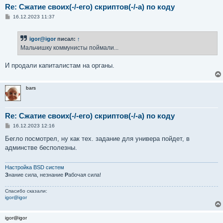
Re: Сжатие своих(-/-его) скриптов(-/-а) по коду
С
16.12.2023 11:37
о
о
б
igor@igor
писал:
↑
щ
е
Мальчишку коммунисты поймали...
н
и
е
И продали капиталистам на органы.
bars
Re: Сжатие своих(-/-его) скриптов(-/-а) по коду
С
16.12.2023 12:16
о
о
Бегло посмотрел, ну как тех. задание для универа пойдет, в
б
админстве бесполезны.
щ
е
н
и
Настройка BSD систем
е
З
нание сила, незнание
Р
абочая сила!
Спасибо сказали:
igor@igor
igor@igor