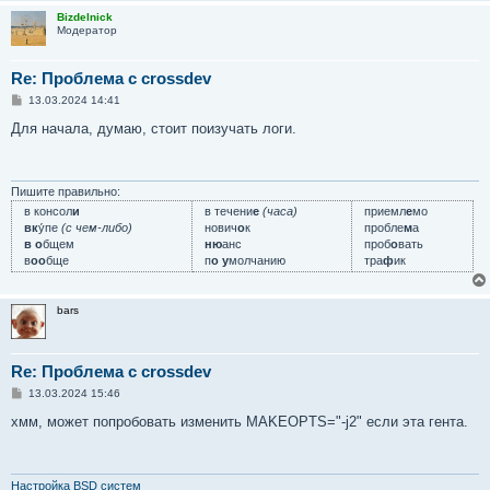
Bizdelnick
Модератор
Re: Проблема с crossdev
С
13.03.2024 14:41
о
о
Для начала, думаю, стоит поизучать логи.
б
щ
е
н
и
Пишите правильно:
е
в консол
и
в течени
е
(часа)
приемл
е
мо
вк
у́пе
(с чем-либо)
нович
о
к
пробле
м
а
в о
бщем
ню
анс
проб
о
вать
в
оо
бще
п
о у
молчанию
тра
ф
ик
bars
Re: Проблема с crossdev
С
13.03.2024 15:46
о
о
хмм, может попробовать изменить MAKEOPTS="-j2" если эта гента.
б
щ
е
н
и
Настройка BSD систем