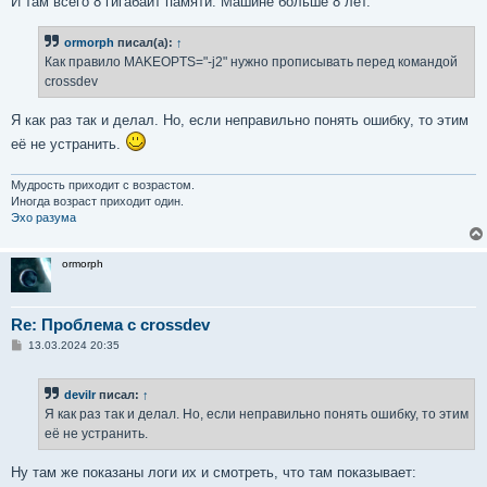
И там всего 8 гигабайт памяти. Машине больше 8 лет.
ormorph
писал(а):
↑
Как правило MAKEOPTS="-j2" нужно прописывать перед командой
crossdev
Я как раз так и делал. Но, если неправильно понять ошибку, то этим
её не устранить.
Мудрость приходит с возрастом.
Иногда возраст приходит один.
Эхо разума
ormorph
Re: Проблема с crossdev
С
13.03.2024 20:35
о
о
б
devilr
писал:
↑
щ
е
Я как раз так и делал. Но, если неправильно понять ошибку, то этим
н
её не устранить.
и
е
Ну там же показаны логи их и смотреть, что там показывает: