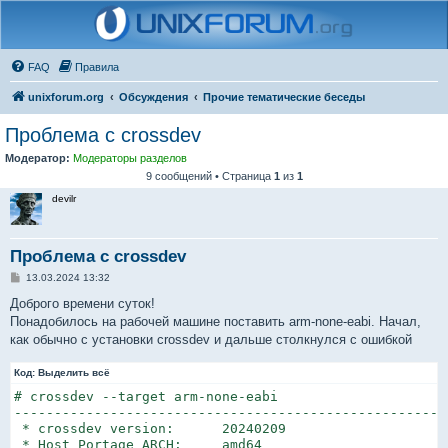
FAQ
Правила
unixforum.org
Обсуждения
Прочие тематические беседы
Проблема с crossdev
Модератор:
Модераторы разделов
9 сообщений • Страница
1
из
1
devilr
Проблема с crossdev
С
13.03.2024 13:32
о
о
Доброго времени суток!
б
Понадобилось на рабочей машине поставить arm-none-eabi. Начал,
щ
е
как обычно с установки crossdev и дальше столкнулся с ошибкой
н
и
Код:
е
Выделить всё
# crossdev --target arm-none-eabi

------------------------------------------------------
 * crossdev version:      20240209

 * Host Portage ARCH:     amd64
