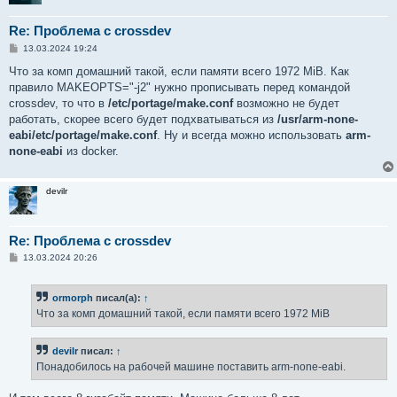
Re: Проблема с crossdev
С
13.03.2024 19:24
о
о
Что за комп домашний такой, если памяти всего 1972 MiB. Как
б
правило MAKEOPTS="-j2" нужно прописывать перед командой
щ
е
crossdev, то что в
/etc/portage/make.conf
возможно не будет
н
работать, скорее всего будет подхватываться из
/usr/arm-none-
и
е
eabi/etc/portage/make.conf
. Ну и всегда можно использовать
arm-
none-eabi
из docker.
devilr
Re: Проблема с crossdev
С
13.03.2024 20:26
о
о
б
ormorph
писал(а):
↑
щ
е
Что за комп домашний такой, если памяти всего 1972 MiB
н
и
е
devilr
писал:
↑
Понадобилось на рабочей машине поставить arm-none-eabi.