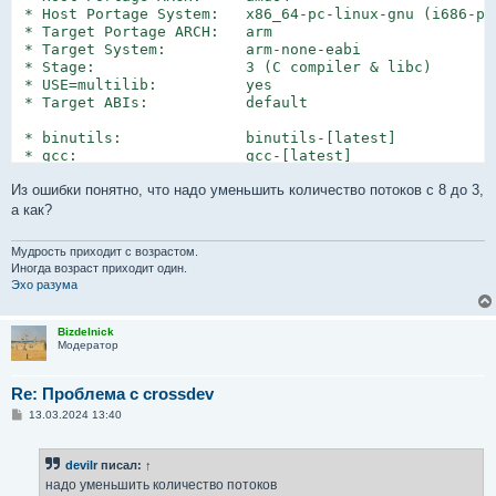
 * Host Portage System:   x86_64-pc-linux-gnu (i686-pc
 * Target Portage ARCH:   arm

 * Target System:         arm-none-eabi

 * Stage:                 3 (C compiler & libc)

 * USE=multilib:          yes

 * Target ABIs:           default

 * binutils:              binutils-[latest]

 * gcc:                   gcc-[latest]

 * libc:                  newlib-[latest]

Из ошибки понятно, что надо уменьшить количество потоков с 8 до 3,
 * CROSSDEV_OVERLAY:      /var/calculate/repos/custom

а как?
 * PORT_LOGDIR:           /var/log/portage

 * PORTAGE_CONFIGROOT:    /

Мудрость приходит с возрастом.
 * Portage flags:         

Иногда возраст приходит один.
  _  -  ~  -  _  -  ~  -  _  -  ~  -  _  -  ~  -  _  -
Эхо разума
 * leaving sys-libs/newlib in /var/calculate/repos/cust
 * leaving sys-devel/binutils in /var/calculate/repos/c
 * leaving sys-devel/gcc in /var/calculate/repos/custom
Bizdelnick
Модератор
 * leaving dev-debug/gdb in /var/calculate/repos/custom
 * leaving metadata/layout.conf alone in /var/calculate
  _  -  ~  -  _  -  ~  -  _  -  ~  -  _  -  ~  -  _  -
Re: Проблема с crossdev
 * Log: /var/log/portage/cross-arm-none-eabi-binutils.l
С
13.03.2024 13:40
 * Emerging cross-binutils ...

о
xz: Reduced the number of threads from 8 to 3 to not e
о
б
devilr
писал:
↑
щ
 * error: binutils failed :(

е
надо уменьшить количество потоков
 * 

н