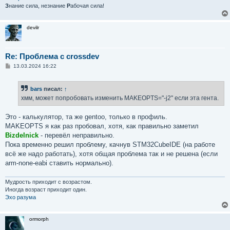
е
З
нание сила, незнание
Р
абочая сила!
devilr
Re: Проблема с crossdev
С
13.03.2024 16:22
о
о
б
bars
писал:
↑
щ
е
хмм, может попробовать изменить MAKEOPTS="-j2" если эта гента.
н
и
е
Это - калькулятор, та же gentoo, только в профиль.
MAKEOPTS я как раз пробовал, хотя, как правильно заметил
Bizdelnick
- перевёл неправильно.
Пока временно решил проблему, качнув STM32CubeIDE (на работе
всё же надо работать), хотя общая проблема так и не решена (если
arm-none-eabi ставить нормально).
Мудрость приходит с возрастом.
Иногда возраст приходит один.
Эхо разума
ormorph