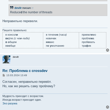
и
 * If you file a bug, please attach the following logfi
е
 * /var/log/portage/cross-arm-none-eabi-info.log

devilr
писал:
↑
 * /var/log/portage/cross-arm-none-eabi-binutils.log.xz
Reduce
d
the number of threads
Неправильно перевели.
Пишите правильно:
в консол
и
в течени
е
(часа)
приемл
е
мо
вк
у́пе
(с чем-либо)
нович
о
к
пробле
м
а
в о
бщем
ню
анс
проб
о
вать
в
оо
бще
п
о у
молчанию
тра
ф
ик
devilr
Re: Проблема с crossdev
С
13.03.2024 13:49
о
о
Согласен, неправильно перевёл.
б
Но, как же решить саму проблему?
щ
е
н
и
Мудрость приходит с возрастом.
е
Иногда возраст приходит один.
Эхо разума