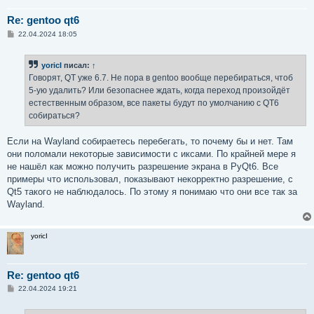
Re: gentoo qt6
С
22.04.2024 18:05
о
о
б
yoricI
писал:
↑
щ
е
Говорят, QT уже 6.7. Не пора в gentoo вообще перебираться, чтоб
н
5-ую удалить? Или безопаснее ждать, когда переход произойдёт
и
е
естественным образом, все пакеты будут по умолчанию с QT6
собираться?
Если на Wayland собираетесь перебегать, то почему бы и нет. Там
они поломали некоторые зависимости с иксами. По крайней мере я
не нашёл как можно получить разрешение экрана в PyQt6. Все
примеры что использовал, показывают некорректно разрешение, с
Qt5 такого не наблюдалось. По этому я понимаю что они все так за
Wayland.
yoricI
Re: gentoo qt6
С
22.04.2024 19:21
о
о
б