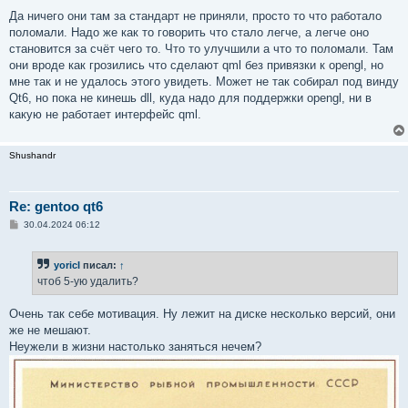
Да ничего они там за стандарт не приняли, просто то что работало
поломали. Надо же как то говорить что стало легче, а легче оно
становится за счёт чего то. Что то улучшили а что то поломали. Там
они вроде как грозились что сделают qml без привязки к opengl, но
мне так и не удалось этого увидеть. Может не так собирал под винду
Qt6, но пока не кинешь dll, куда надо для поддержки opengl, ни в
какую не работает интерфейс qml.
Shushandr
Re: gentoo qt6
С
30.04.2024 06:12
о
о
б
yoricI
писал:
↑
щ
е
чтоб 5-ую удалить?
н
и
е
Очень так себе мотивация. Ну лежит на диске несколько версий, они
же не мешают.
Неужели в жизни настолько заняться нечем?