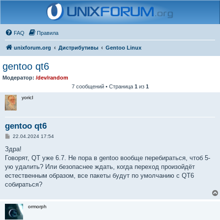
FAQ
Правила
unixforum.org
Дистрибутивы
Gentoo Linux
gentoo qt6
Модератор:
/dev/random
7 сообщений • Страница
1
из
1
yoricI
gentoo qt6
С
22.04.2024 17:54
о
о
Здра!
б
Говорят, QT уже 6.7. Не пора в gentoo вообще перебираться, чтоб 5-
щ
е
ую удалить? Или безопаснее ждать, когда переход произойдёт
н
естественным образом, все пакеты будут по умолчанию с QT6
и
е
собираться?
ormorph