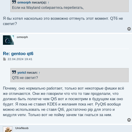
ormorph
писал(а):
↑
щ
е
Если на Wayland собираетесь перебегать,
н
и
е
Я бы хотел насколько это возможно оттянуть этот момент. QT6 не
светит?
ormorph
Re: gentoo qt6
С
22.04.2024 19:41
о
о
б
yoricI
писал:
↑
щ
е
QT6 не светит?
н
и
е
Почему, оно нормально работает, только вот некоторые фишки всё
же отличаются. Они же говорили что что то там проделали, что
должно быть полегче чем Qt5 вот и посмотрим в будущем как оно
будет. Я пока не ставил KDE6 и желания пока нет. PyQt6 вообще
можно использовать не ставя Qt6, достаточно pip для этого и
модуля venv. Только вот не пойму зачем так гнаться за ним.
UnixNoob