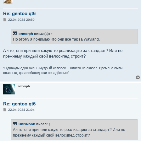
Re: gentoo qt6
С
22.04.2024 20:50
о
о
б
ormorph
писал(а):
↑
щ
е
По этому я понимаю что они все так за Wayland.
н
и
е
А что, они приняли какую-то реализацию за стандарт? Или по-
прежнему каждый свой велосипед строит?
"Однажды один очень мудрый человек… ничего не сказал. Времена были
опасные, да и собеседники ненадёжные"
ormorph
Re: gentoo qt6
С
22.04.2024 21:04
о
о
б
UnixNoob
писал:
↑
щ
е
А что, они приняли какую-то реализацию за стандарт? Или по-
н
прежнему каждый свой велосипед строит?
и
е