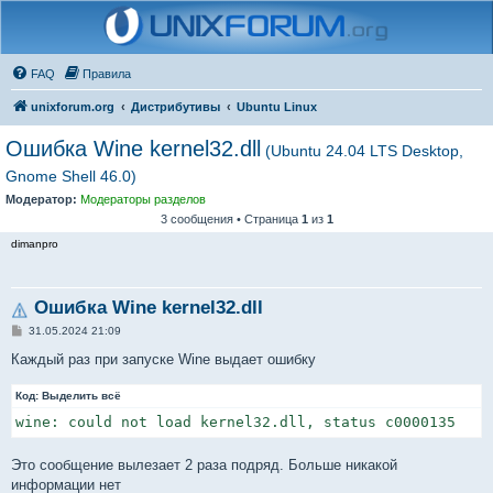
FAQ
Правила
unixforum.org
Дистрибутивы
Ubuntu Linux
Ошибка Wine kernel32.dll
(Ubuntu 24.04 LTS Desktop,
Gnome Shell 46.0)
Модератор:
Модераторы разделов
3 сообщения • Страница
1
из
1
dimanpro
Ошибка Wine kernel32.dll
С
31.05.2024 21:09
о
о
Каждый раз при запуске Wine выдает ошибку
б
щ
Код:
е
Выделить всё
н
wine: could not load kernel32.dll, status c0000135
и
е
Это сообщение вылезает 2 раза подряд. Больше никакой
информации нет