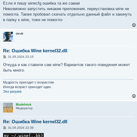
Если я пишу winecfg ошибка та же самая
Невозможно запустить никакие приложения, переустановка wine не
помогла. Также пробовал скачать отдельно данный файл и закинуть
в папку к wine, тоже не помогло
devilr
Re: Ошибка Wine kernel32.dll
С
31.05.2024 22:15
о
о
Откуда и как ставили сам wine? Вариантов такого поведения может
б
быть много.
щ
е
н
и
Мудрость приходит с возрастом.
е
Иногда возраст приходит один.
Эхо разума
Bizdelnick
Модератор
Re: Ошибка Wine kernel32.dll
С
31.05.2024 22:39
о
о
mv ~/.wine{,.bk}