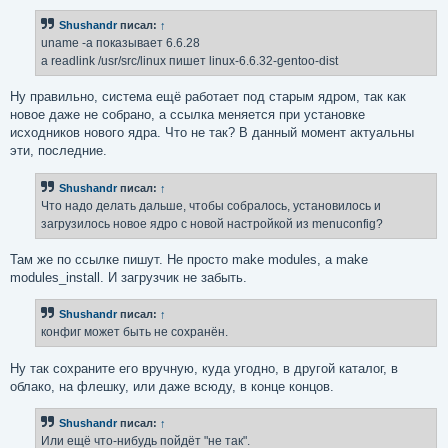
Shushandr
писал:
↑
uname -a показывает 6.6.28
а readlink /usr/src/linux пишет linux-6.6.32-gentoo-dist
Ну правильно, система ещё работает под старым ядром, так как
новое даже не собрано, а ссылка меняется при установке
исходников нового ядра. Что не так? В данный момент актуальны
эти, последние.
Shushandr
писал:
↑
Что надо делать дальше, чтобы собралось, установилось и
загрузилось новое ядро с новой настройкой из menuconfig?
Там же по ссылке пишут. Не просто make modules, а make
modules_install. И загрузчик не забыть.
Shushandr
писал:
↑
конфиг может быть не сохранён.
Ну так сохраните его вручную, куда угодно, в другой каталог, в
облако, на флешку, или даже всюду, в конце концов.
Shushandr
писал:
↑
Или ещё что-нибудь пойдёт "не так".