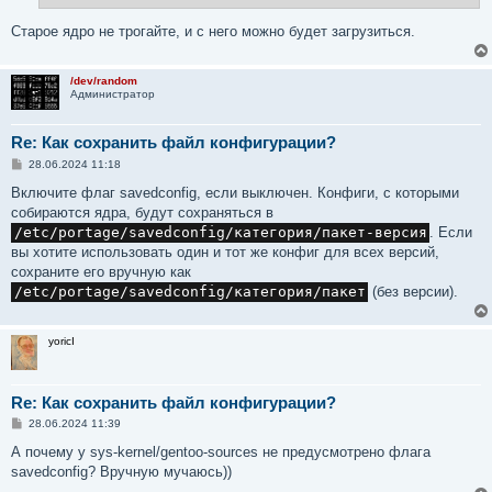
Старое ядро не трогайте, и с него можно будет загрузиться.
/dev/random
Администратор
Re: Как сохранить файл конфигурации?
С
28.06.2024 11:18
о
о
Включите флаг savedconfig, если выключен. Конфиги, с которыми
б
собираются ядра, будут сохраняться в
щ
е
/etc/portage/savedconfig/категория/пакет-версия
. Если
н
вы хотите использовать один и тот же конфиг для всех версий,
и
е
сохраните его вручную как
/etc/portage/savedconfig/категория/пакет
(без версии).
yoricI
Re: Как сохранить файл конфигурации?
С
28.06.2024 11:39
о
о
А почему у sys-kernel/gentoo-sources не предусмотрено флага
б
savedconfig? Вручную мучаюсь))
щ
е