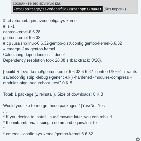
е
сохраните его вручную как
н
/etc/portage/savedconfig/категория/пакет
(без версии).
и
е
# cd /etc/portage/savedconfig/sys-kernel
# ls -1
gentoo-kernel-6.6.28
gentoo-kernel-6.6.32
# cp /usr/src/linux-6.6.32-gentoo-dist/.config gentoo-kernel-6.6.32
# emerge -1av gentoo-kernel
Calculating dependencies... done!
Dependency resolution took 28.08 s (backtrack: 0/20).
[ebuild R ] sys-kernel/gentoo-kernel-6.6.32:6.6.32::gentoo USE="initramfs
savedconfig strip -debug (-generic-uki) -hardened -modules-compress -
modules-sign -secureboot -test" 0 KiB
Total: 1 package (1 reinstall), Size of downloads: 0 KiB
Would you like to merge these packages? [Yes/No] Yes
...
* If you decide to install linux-firmware later, you can rebuild
* the initramfs via issuing a command equivalent to:
*
* emerge --config sys-kernel/gentoo-kernel:6.6.32