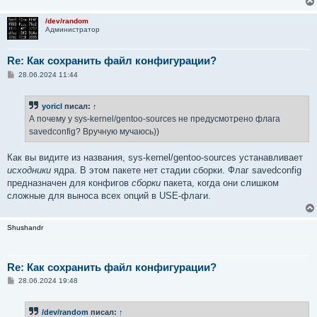
н
и
/dev/random
е
Администратор
Re: Как сохранить файл конфигурации?
С
28.06.2024 11:44
о
о
б
yoricI
писал:
↑
щ
е
А почему у sys-kernel/gentoo-sources не предусмотрено флага
н
savedconfig? Вручную мучаюсь))
и
е
Как вы видите из названия, sys-kernel/gentoo-sources устанавливает
исходники
ядра. В этом пакете нет стадии сборки. Флаг savedconfig
предназначен для конфигов
сборки
пакета, когда они слишком
сложные для выноса всех опций в USE-флаги.
Shushandr
Re: Как сохранить файл конфигурации?
С
28.06.2024 19:48
о
о
б
/dev/random
писал:
↑
щ