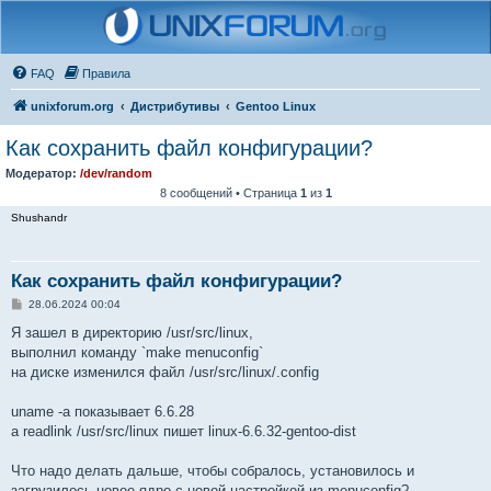
FAQ
Правила
unixforum.org
Дистрибутивы
Gentoo Linux
Как сохранить файл конфигурации?
Модератор:
/dev/random
8 сообщений • Страница
1
из
1
Shushandr
Как сохранить файл конфигурации?
С
28.06.2024 00:04
о
о
Я зашел в директорию /usr/src/linux,
б
выполнил команду `make menuconfig`
щ
е
на диске изменился файл /usr/src/linux/.config
н
и
е
uname -a показывает 6.6.28
а readlink /usr/src/linux пишет linux-6.6.32-gentoo-dist
Что надо делать дальше, чтобы собралось, установилось и
загрузилось новое ядро с новой настройкой из menuconfig?