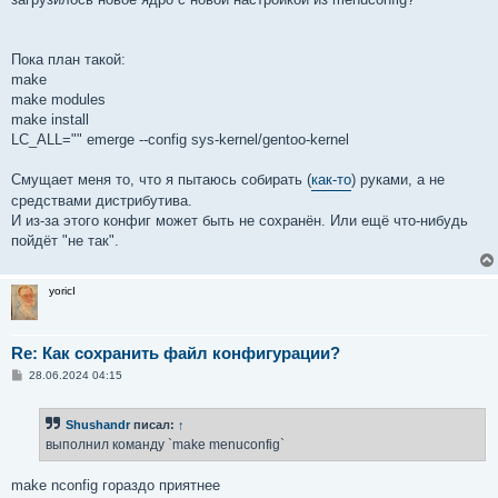
Пока план такой:
make
make modules
make install
LC_ALL="" emerge --config sys-kernel/gentoo-kernel
Смущает меня то, что я пытаюсь собирать (
как-то
) руками, а не
средствами дистрибутива.
И из-за этого конфиг может быть не сохранён. Или ещё что-нибудь
пойдёт "не так".
yoricI
Re: Как сохранить файл конфигурации?
С
28.06.2024 04:15
о
о
б
Shushandr
писал:
↑
щ
е
выполнил команду `make menuconfig`
н
и
е
make nconfig гораздо приятнее