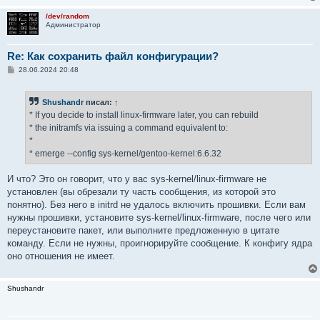
/dev/random
Администратор
Re: Как сохранить файл конфигурации?
С
28.06.2024 20:48
о
о
б
Shushandr
писал:
↑
щ
е
* If you decide to install linux-firmware later, you can rebuild
н
* the initramfs via issuing a command equivalent to:
и
е
*
* emerge --config sys-kernel/gentoo-kernel:6.6.32
И что? Это он говорит, что у вас sys-kernel/linux-firmware не
установлен (вы обрезали ту часть сообщения, из которой это
понятно). Без него в initrd не удалось включить прошивки. Если вам
нужны прошивки, установите sys-kernel/linux-firmware, после чего или
переустановите пакет, или выполните предложенную в цитате
команду. Если не нужны, проигнорируйте сообщение. К конфигу ядра
оно отношения не имеет.
Shushandr