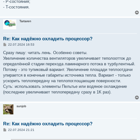
- P-состояния;
- T-состояния.
Tartaren
Re: Как надёжно охладить процессор?
С
22.07.2024 16:53
о
о
Сразу пишу: читать лень. Особенно советы.
б
Увеличение количества вентиляторов увеличивает теполоотток до
щ
е
определённой стадии перехода ламинарного потока в турбулентный.
н
Потому - это тупиковый вариант. Увеличение площади теплоотдачи
и
е
упирается в конечные габариты источника тепла. Вариант - только
ускорить теплопередачу на теплопоглощающие поверхности.
Суть: использовать элементы Пельтье или водяное охлаждение
(последнее увеличивает теплопередачу сразу в 1K раз).
sunjob
Re: Как надёжно охладить процессор?
С
22.07.2024 21:21
о
о