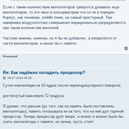
Если с таким количеством вентиляторов требуется добавить еще
вентиляторов, то это явно в консерватории что-то не в порядке.
Корпус, как понимаю, middle tower, не самый просторный. Там
наверняка воздухопотоки совершенно нерационально рапределяются
при таком количестве вентилей.
Частное мнение, конечно, но я бы не добавлял, а избавлялся от
части вентиляторов, и начал бы с памяти.
Shushandr
Re: Как надёжно охладить процессор?
С
08.07.2024 08:28
о
о
Сутки компиляции на 10 ядрах после перпендикулярного поворота.
б
щ
е
достигнутый максимум 72 градуса
н
и
е
Я думаю, что раньше (до того, как на память были поставлены
вентиляторы), память отказывала из-за того, что на неё дул горячий
процессор. Теперь процессор дует вверх, и может и можно было бы
снять вентиляторы с памяти, но зачем, пусть стоят.