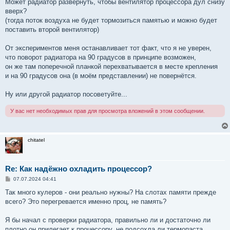
Может радиатор развернуть, чтобы вентилятор процессора дул снизу
вверх?
(тогда поток воздуха не будет тормозиться памятью и можно будет
поставить второй вентилятор)
От экспериментов меня останавливает тот факт, что я не уверен,
что поворот радиатора на 90 градусов в принципе возможен,
он же там поперечной планкой перехватывается в месте крепления
и на 90 градусов она (в моём представлении) не повернётся.
Ну или другой радиатор посоветуйте...
У вас нет необходимых прав для просмотра вложений в этом сообщении.
chitatel
Re: Как надёжно охладить процессор?
С
07.07.2024 04:41
о
о
Так много кулеров - они реально нужны? На слотах памяти прежде
б
всего? Это перегревается именно проц, не память?
щ
е
н
Я бы начал с проверки радиатора, правильно ли и достаточно ли
и
е
плотно он прилегает к процессору, не подсохла ли термопаста.