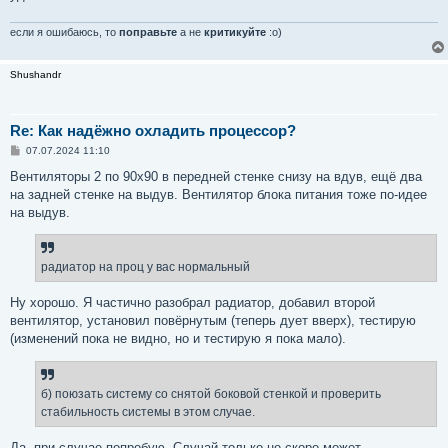
если я ошибаюсь, то
поправьте
а не
критикуйте
:о)
Shushandr
Re: Как надёжно охладить процессор?
С
07.07.2024 11:10
о
о
Вентиляторы 2 по 90x90 в передней стенке снизу на вдув, ещё два
б
на задней стенке на выдув. Вентилятор блока питания тоже по-идее
щ
е
на выдув.
н
и
е
радиатор на проц у вас нормальный
Ну хорошо. Я частично разобрал радиатор, добавил второй
вентилятор, установил повёрнутым (теперь дует вверх), тестирую
(изменений пока не видно, но и тестирую я пока мало).
б) поюзать систему со снятой боковой стенкой и проверить
стабильность системы в этом случае.
Да, при случае попробую. Случай только не скоро может