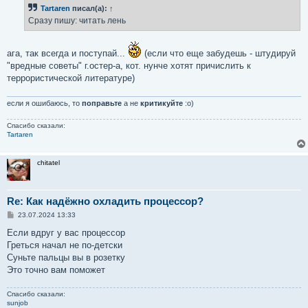
б
Tartaren
писал(а):
↑
щ
е
Сразу пишу: читать лень
н
и
е
ага, так всегда и поступай...
(если что еще забудешь - штудируй
"вредные советы" г.остер-а, кот. нунче хотят причислить к
террористической литературе)
если я ошибаюсь, то
поправьте
а не
критикуйте
:о)
Спасибо сказали:
Tartaren
chitatel
Re: Как надёжно охладить процессор?
С
23.07.2024 13:33
о
о
Если вдруг у вас процессор
б
Греться начал не по-детски
щ
е
Суньте пальцы вы в розетку
н
Это точно вам поможет
и
е
Спасибо сказали:
sunjob