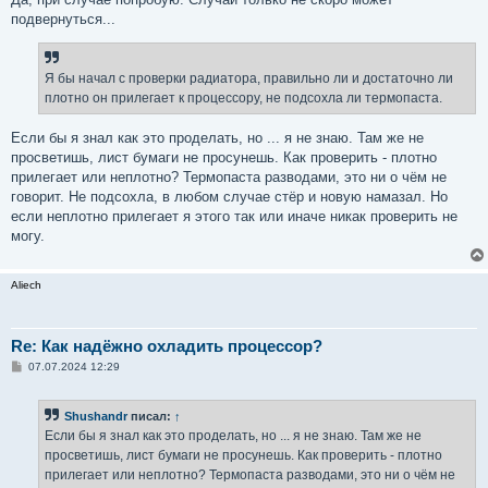
подвернуться...
Я бы начал с проверки радиатора, правильно ли и достаточно ли
плотно он прилегает к процессору, не подсохла ли термопаста.
Если бы я знал как это проделать, но ... я не знаю. Там же не
просветишь, лист бумаги не просунешь. Как проверить - плотно
прилегает или неплотно? Термопаста разводами, это ни о чём не
говорит. Не подсохла, в любом случае стёр и новую намазал. Но
если неплотно прилегает я этого так или иначе никак проверить не
могу.
Aliech
Re: Как надёжно охладить процессор?
С
07.07.2024 12:29
о
о
б
Shushandr
писал:
↑
щ
е
Если бы я знал как это проделать, но ... я не знаю. Там же не
н
просветишь, лист бумаги не просунешь. Как проверить - плотно
и
е
прилегает или неплотно? Термопаста разводами, это ни о чём не