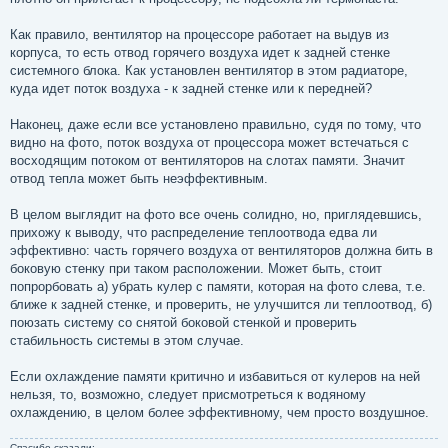
Как правило, вентилятор на процессоре работает на выдув из
корпуса, то есть отвод горячего воздуха идет к задней стенке
системного блока. Как установлен вентилятор в этом радиаторе,
куда идет поток воздуха - к задней стенке или к передней?
Наконец, даже если все установлено правильно, судя по тому, что
видно на фото, поток воздуха от процессора может встечаться с
восходящим потоком от вентиляторов на слотах памяти. Значит
отвод тепла может быть неэффективным.
В целом выглядит на фото все очень солидно, но, приглядевшись,
прихожу к выводу, что распределение теплоотвода едва ли
эффективно: часть горячего воздуха от вентиляторов должна бить в
боковую стенку при таком расположении. Может быть, стоит
попрорбовать а) убрать кулер с памяти, которая на фото слева, т.е.
ближе к задней стенке, и проверить, не улучшится ли теплоотвод, б)
поюзать систему со снятой боковой стенкой и проверить
стабильность системы в этом случае.
Если охлаждение памяти критично и избавиться от кулеров на ней
нельзя, то, возможно, следует присмотреться к водяному
охлаждению, в целом более эффективному, чем просто воздушное.
Спасибо сказали: