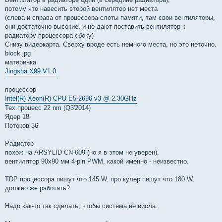
потому что навесить второй вентилятор нет места
(слева и справа от процессора слоты памяти, там свои вентиляторы,
они достаточно высокие, и не дают поставить вентилятор к
радиатору процессора сбоку)
Снизу видеокарта. Сверху вроде есть немного места, но это неточно.
block.jpg
материнка
Jingsha X99 V1.0
процессор
Intel(R) Xeon(R) CPU E5-2696 v3 @ 2.30GHz
Тех.процесс 22 nm (Q3'2014)
Ядер 18
Потоков 36
Радиатор
похож на ARSYLID CN-609 (но я в этом не уверен),
вентилятор 90x90 мм 4-pin PWM, какой именно - неизвестно.
TDP процессора пишут что 145 W, про кулер пишут что 180 W,
должно же работать?
Надо как-то так сделать, чтобы система не висла.