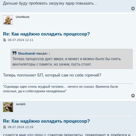
Дальше буду пробовать загрузку ядер повышать...
UnixNoob
Re: Как надёжно охладить процессор?
С
08.07.2024 12:11
о
о
б
Shushandr
писал:
↑
щ
е
Теперь процессор дует вверх, и может и можно было бы снять
н
вентиляторы с памяти, но зачем, пусть стоят.
и
е
Теперь поплохеет БП, который сам по себе горячий?
"Однажды один очень мудрый человек… ничего не сказал. Времена были
опасные, да и собеседники ненадёжные"
sunjob
Re: Как надёжно охладить процессор?
С
09.07.2024 12:29
о
о
сдается мне что проц с сокетом перегреты, термопакет в дребезги и