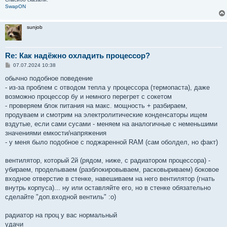
SwapON
sunjob
Re: Как надёжно охладить процессор?
С
07.07.2024 10:38
о
о
обычно подобное поведение
б
- из-за проблем с отводом тепла у процессора (термопаста), даже
щ
е
возможно процессор бу и немного перегрет с сокетом
н
- проверяем блок питания на макс. мощность + разбираем,
и
е
продуваем и смотрим на электролитические конденсаторы ищем
вздутые, если сами сусами - меняем на аналогичные с неменьшими
значениями емкости/напряжения
- у меня было подобное с поджаренной RAM (сам оболдел, но факт)
вентилятор, который 2й (рядом, ниже, с радиатором процессора) -
убираем, проделываем (разблокировываем, расковыриваем) боковое
входное отверстие в стенке, навешиваем на него вентилятор (гнать
внутрь корпуса)... ну или оставляйте его, но в стенке обязательно
сделайте "доп.входной вентиль" :о)
радиатор на проц у вас нормальный
удачи