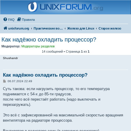
FAQ
Правила
unixforum.org
Практические вопросы
Железо для Linux
Старое железо
Как надёжно охладить процессор?
Модератор:
Модераторы разделов
14 сообщений • Страница
1
из
1
Shushandr
Как надёжно охладить процессор?
С
06.07.2024 22:49
о
о
Суть такова: если нагрузить процессор, то его температура
б
поднимается с 54-х до 85-ти градусов,
щ
е
после чего всё перестаёт работать (надо выключать и
н
перезагружать).
и
е
Это всё с зафиксированной на максимальной скоростью вращения
вентилятора на радиаторе процессора.
Вентилятор в радиаторе один (в середине радиатора),