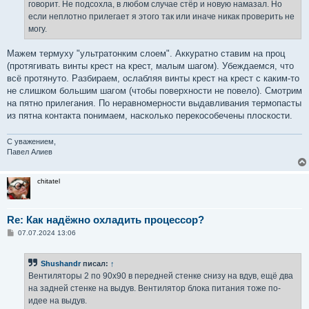
говорит. Не подсохла, в любом случае стёр и новую намазал. Но
если неплотно прилегает я этого так или иначе никак проверить не
могу.
Мажем термуху "ультратонким слоем". Аккуратно ставим на проц
(протягивать винты крест на крест, малым шагом). Убеждаемся, что
всё протянуто. Разбираем, ослабляя винты крест на крест с каким-то
не слишком большим шагом (чтобы поверхности не повело). Смотрим
на пятно прилегания. По неравномерности выдавливания термопасты
из пятна контакта понимаем, насколько перекособечены плоскости.
С уважением,
Павел Алиев
chitatel
Re: Как надёжно охладить процессор?
С
07.07.2024 13:06
о
о
б
Shushandr
писал:
↑
щ
е
Вентиляторы 2 по 90x90 в передней стенке снизу на вдув, ещё два
н
на задней стенке на выдув. Вентилятор блока питания тоже по-
и
е
идее на выдув.