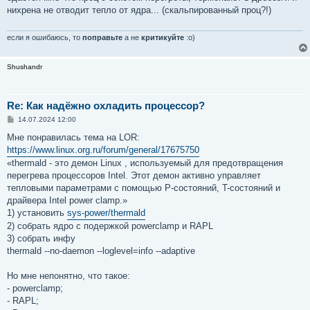
б
нихрена не отводит тепло от ядра... (скальпированный проц?!)
щ
е
н
и
если я ошибаюсь, то
поправьте
а не
критикуйте
:о)
е
Shushandr
Re: Как надёжно охладить процессор?
С
14.07.2024 12:00
о
о
Мне понравилась тема на LOR:
б
https://www.linux.org.ru/forum/general/17675750
щ
е
«thermald - это демон Linux , используемый для предотвращения
н
перегрева процессоров Intel. Этот демон активно управляет
и
е
тепловыми параметрами с помощью P-состояний, T-состояний и
драйвера Intel power clamp.»
1) установить
sys-power/thermald
2) собрать ядро с подержкой powerclamp и RAPL
3) собрать инфу
thermald --no-daemon --loglevel=info --adaptive
Но мне непонятно, что такое:
- powerclamp;
- RAPL;