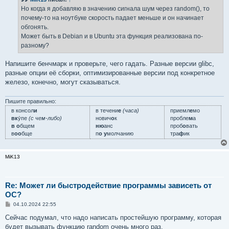
щ
е
Но когда я добавляю в значению сигнала шум через random(), то
н
почему-то на ноутбуке скорость падает меньше и он начинает
и
е
обгонять.
Может быть в Debian и в Ubuntu эта функция реализована по-
разному?
Напишите бенчмарк и проверьте, чего гадать. Разные версии glibc,
разные опции её сборки, оптимизированные версии под конкретное
железо, конечно, могут сказываться.
Пишите правильно:
в консол
и
в течени
е
(часа)
приемл
е
мо
вк
у́пе
(с чем-либо)
нович
о
к
пробле
м
а
в о
бщем
ню
анс
проб
о
вать
в
оо
бще
п
о у
молчанию
тра
ф
ик
MiK13
Re: Может ли быстродействие программы зависеть от
ОС?
С
04.10.2024 22:55
о
о
Сейчас подумал, что надо написать простейшую программу, которая
б
будет вызывать функцию random очень много раз.
щ