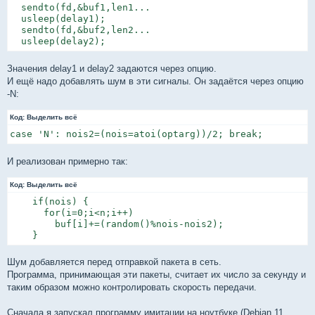
  sendto(fd,&buf1,len1...

  usleep(delay1);

  sendto(fd,&buf2,len2...

  usleep(delay2);
Значения delay1 и delay2 задаются через опцию.
И ещё надо добавлять шум в эти сигналы. Он задаётся через опцию
-N:
Код:
Выделить всё
case 'N': nois2=(nois=atoi(optarg))/2; break;
И реализован примерно так:
Код:
Выделить всё
    if(nois) {

      for(i=0;i<n;i++)

        buf[i]+=(random()%nois-nois2);

    }
Шум добавляется перед отправкой пакета в сеть.
Программа, принимающая эти пакеты, считает их число за секунду и
таким образом можно контролировать скорость передачи.
Сначала я запускал программу имитации на ноутбуке (Debian 11,