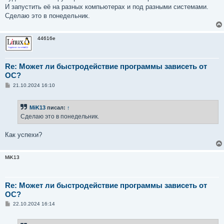
е
И запустить её на разных компьютерах и под разными системами.
н
Сделаю это в понедельник.
и
е
44616e
Re: Может ли быстродействие программы зависеть от
ОС?
С
21.10.2024 16:10
о
о
б
MiK13
писал:
↑
щ
е
Сделаю это в понедельник.
н
и
е
Как успехи?
MiK13
Re: Может ли быстродействие программы зависеть от
ОС?
С
22.10.2024 16:14
о
о
б