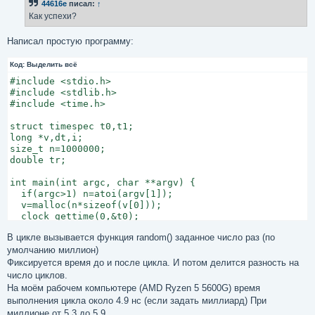
44616e
писал:
↑
щ
е
Как успехи?
н
и
е
Написал простую программу:
Код:
Выделить всё
#include <stdio.h>

#include <stdlib.h>

#include <time.h>

struct timespec t0,t1;

long *v,dt,i;

size_t n=1000000;

double tr;

int main(int argc, char **argv) {

  if(argc>1) n=atoi(argv[1]);

  v=malloc(n*sizeof(v[0]));

  clock_gettime(0,&t0);

  for(i=0;i<n;i++) v[i]=random();

В цикле вызывается функция random() заданное число раз (по
  clock_gettime(0,&t1);

  dt=(t1.tv_sec-t0.tv_sec)*1000000000+(t1.tv_nsec-t0.tv
умолчанию миллион)
  printf("for %ld dt = %ld\n",n,dt);

Фиксируется время до и после цикла. И потом делится разность на
  tr=(double)dt/n;

число циклов.
  printf(" tr = %f\n",tr);

На моём рабочем компьютере (AMD Ryzen 5 5600G) время
}
выполнения цикла около 4.9 нс (если задать миллиард) При
миллионе от 5.3 до 5.9