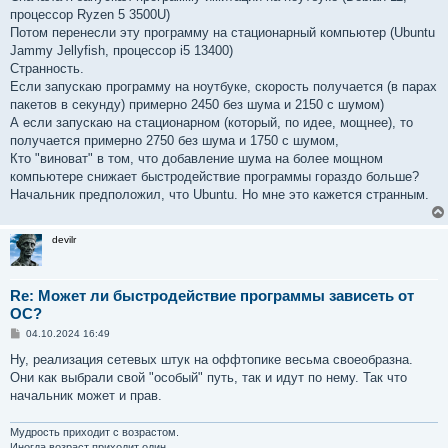
процессор Ryzen 5 3500U)
Потом перенесли эту программу на стационарный компьютер (Ubuntu
Jammy Jellyfish, процессор i5 13400)
Странность.
Если запускаю программу на ноутбуке, скорость получается (в парах
пакетов в секунду) примерно 2450 без шума и 2150 с шумом)
А если запускаю на стационарном (который, по идее, мощнее), то
получается примерно 2750 без шума и 1750 с шумом,
Кто "виноват" в том, что добавление шума на более мощном
компьютере снижает быстродействие программы гораздо больше?
Начальник предположил, что Ubuntu. Но мне это кажется странным.
devilr
Re: Может ли быстродействие программы зависеть от
ОС?
С
04.10.2024 16:49
о
о
Ну, реализация сетевых штук на оффтопике весьма своеобразна.
б
Они как выбрали свой "особый" путь, так и идут по нему. Так что
щ
е
начальник может и прав.
н
и
е
Мудрость приходит с возрастом.
Иногда возраст приходит один.