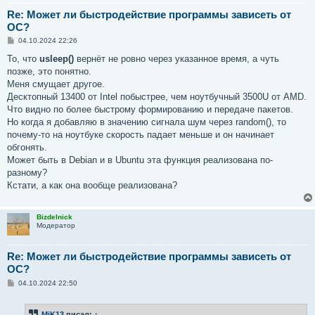
Re: Может ли быстродействие программы зависеть от
ОС?
С
04.10.2024 22:26
о
о
То, что
usleep()
вернёт не ровно через указанное время, а чуть
б
позже, это понятно.
щ
е
Меня смущает другое.
н
Десктопный 13400 от Intel побыстрее, чем ноутбучный 3500U от AMD.
и
е
Что видно по более быстрому формированию и передаче пакетов.
Но когда я добавляю в значению сигнала шум через random(), то
почему-то на ноутбуке скорость падает меньше и он начинает
обгонять.
Может быть в Debian и в Ubuntu эта функция реализована по-
разному?
Кстати, а как она вообще реализована?
Bizdelnick
Модератор
Re: Может ли быстродействие программы зависеть от
ОС?
С
04.10.2024 22:50
о
о
б
MiK13
писал:
↑