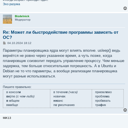
Эхо разума
Bizdelnick
Модератор
Re: Может ли быстродействие программы зависеть от
ОС?
С
04.10.2024 18:12
о
о
Параметры планировщика ядра могут влиять вполне. usleep() ведь
б
вернётся не ровно через указанное время, а чуть позже, когда
щ
е
планировщик соизволит передать управление процессу. Чем меньше
н
задержка, тем больше относительная погрешность. А в Ubuntu и
и
е
Debian не то что параметры, а вообще реализации планировщика
могут разные использоваться.
Пишите правильно:
в консол
и
в течени
е
(часа)
приемл
е
мо
вк
у́пе
(с чем-либо)
нович
о
к
пробле
м
а
в о
бщем
ню
анс
проб
о
вать
в
оо
бще
п
о у
молчанию
тра
ф
ик
MiK13