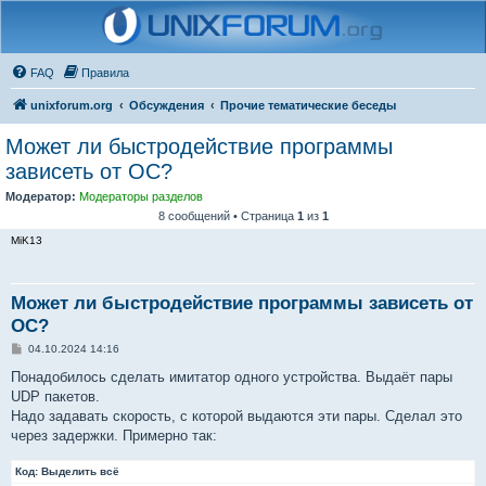
FAQ
Правила
unixforum.org
Обсуждения
Прочие тематические беседы
Может ли быстродействие программы
зависеть от ОС?
Модератор:
Модераторы разделов
8 сообщений • Страница
1
из
1
MiK13
Может ли быстродействие программы зависеть от
ОС?
С
04.10.2024 14:16
о
о
Понадобилось сделать имитатор одного устройства. Выдаёт пары
б
UDP пакетов.
щ
е
Надо задавать скорость, с которой выдаются эти пары. Сделал это
н
через задержки. Примерно так:
и
е
Код:
Выделить всё