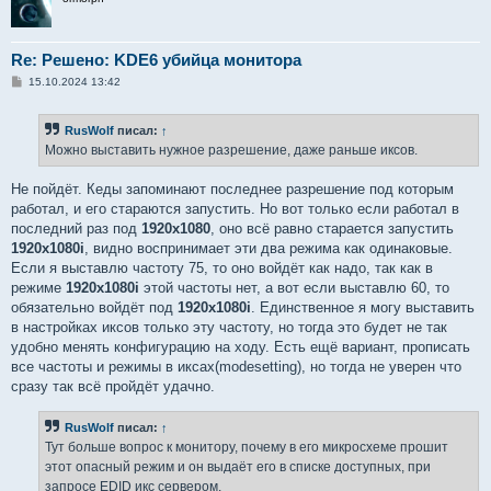
Re: Решено: KDE6 убийца монитора
С
15.10.2024 13:42
о
о
б
RusWolf
писал:
↑
щ
е
Можно выставить нужное разрешение, даже раньше иксов.
н
и
е
Не пойдёт. Кеды запоминают последнее разрешение под которым
работал, и его стараются запустить. Но вот только если работал в
последний раз под
1920x1080
, оно всё равно старается запустить
1920x1080i
, видно воспринимает эти два режима как одинаковые.
Если я выставлю частоту 75, то оно войдёт как надо, так как в
режиме
1920x1080i
этой частоты нет, а вот если выставлю 60, то
обязательно войдёт под
1920x1080i
. Единственное я могу выставить
в настройках иксов только эту частоту, но тогда это будет не так
удобно менять конфигурацию на ходу. Есть ещё вариант, прописать
все частоты и режимы в иксах(modesetting), но тогда не уверен что
сразу так всё пройдёт удачно.
RusWolf
писал:
↑
Тут больше вопрос к монитору, почему в его микросхеме прошит
этот опасный режим и он выдаёт его в списке доступных, при
запросе EDID икс сервером.