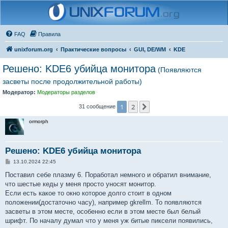
FAQ
Правила
unixforum.org
Практические вопросы
GUI, DE/WM
KDE
Решено: KDE6 убийца монитора
(Появляются
засветы после продолжительной работы)
Модератор:
Модераторы разделов
1
2
След.
31 сообщение
ormorph
Решено: KDE6 убийца монитора
С
13.10.2024 22:45
о
о
Поставил себе плазму 6. Поработал немного и обратил внимание,
б
что шестые кеды у меня просто уносят монитор.
щ
е
Если есть какое то окно которое долго стоит в одном
н
положении(достаточно часу), например gkrellm. То появляются
и
е
засветы в этом месте, особенно если в этом месте был белый
шрифт. По началу думал что у меня уж битые пиксели появились,