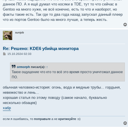
данное ПО. А я ещё думал что косяки в TDE, тут то что сейчас в
Gentoo на много хуже, не всё конечно, есть то что и наоборот, но
факты такие есть. Так где то два года назад запускал данный плеер
что из портов Gentoo было на много лучше, а теперь жесть.
sunjob
Re: Решено: KDE6 убийца монитора
С
15.10.2024 02:33
о
о
б
ormorph
писал(а):
↑
щ
е
Такое ощущение что кто то всё это время просто уничтожал данное
н
ПО.
и
е
обычная человеко-история: огонь, вода и медные трубы... гордыня,
невежество и лень...
хорошая статья по этому поводу (самое начало, буквально
несколько обзацев)
хабр
если я ошибаюсь, то
поправьте
а не
критикуйте
:о)