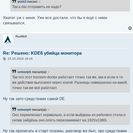
yoricI
писал:
↑
Так а баг отправить не надо?
Хватит уж с меня. Уже все достали, что бы я ещё с ними
связывался.
RusWolf
Re: Решено: KDE6 убийца монитора
С
15.10.2024 19:16
о
о
б
ormorph
писал(а):
↑
щ
е
Так что этот kscreen-doctor работает точно так же, как и если я те
н
же действия выполнял через xrandr. Разницы совершенно ни какой,
и
е
точно так же всё работает.
Ну так зато средствами самой DE.
ormorph
писал(а):
↑
Оно переключает нормально, а если выйдешь из рабочего стола и
снова зайдёшь оно опять перескакивает на 1920x1080i.
Ну так прописать в старт плазмы, разговор же был, про средствами