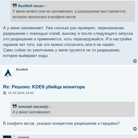
б
RusWolf
писал:
↑
щ
е
У меня ничего они не запоминают, а разрешение выставляется,
н
которое прописано в конфиге иксов.
и
е
А у меня запоминают. Уже сколько раз проверял, переназначаю
разрешение с помощью xrandr, выхожу и после следующего запуска
это разрешение и применяется, хоть перезагружайся. И в настройке
экранов нет того, как это можно отключить или я не нашёл.
Само собою по умолчанию у меня грузится не то разрешение,
которое выбирают кеды.
RusWolf
Re: Решено: KDE6 убийца монитора
С
15.10.2024 15:42
о
о
б
ormorph
писал(а):
↑
щ
е
А у меня запоминают.
н
и
е
В конфиге иксов, указано конкретное разрешение и герцовка?
ormorph