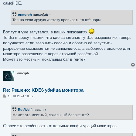
самой DE.
ormorph
писал(а):
↑
Только если другую частоту прописать то всё норм.
Вот тут я уже запутался, в ваших показаниях
То Вы в верху писали, что кде запаминает у Вас разрешение, теперь
получается если заершить сессию и обратно её запустить
разрешение оказывается не запомнилось, а выбралось опасное для
монитора разрешение с через строчной развёрткой.
Может это местный, локальный баг в генте?
ormorph
Re: Решено: KDE6 убийца монитора
С
15.10.2024 19:39
о
о
б
RusWolf
писал:
↑
щ
е
Может это местный, локальный баг в генте?
н
и
е
Скорее это особенность отдельных конфигураций мониторов.