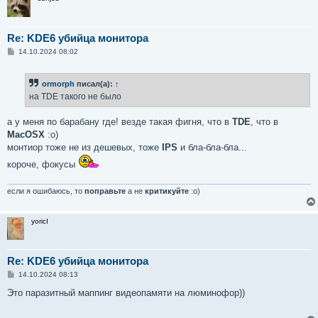
Re: KDE6 убийца монитора
С
14.10.2024 08:02
о
о
б
ormorph
писал(а):
↑
щ
е
на TDE такого не было
н
и
е
а у меня по барабану где! везде такая фигня, что в
TDE
, что в
MacOSX
:о)
монтиор тоже не из дешевых, тоже
IPS
и бла-бла-бла...
короче, фокусы
если я ошибаюсь, то
поправьте
а не
критикуйте
:о)
yoricI
Re: KDE6 убийца монитора
С
14.10.2024 08:13
о
о
Это паразитный маппинг видеопамяти на люминофор))
б
щ
е