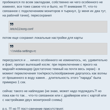
пробежался по всем закладкам, собственно ни чего особенного не
изменял, все тоже самое что и было, но !!! внимание !!!, что-то
связанное с подключением мониторов я тыркнул, (у меня их два тут,
на рабочей тачке), пересохранил
/etc/x11/xorg.conf
потом еще сохранил локальные настройки для карты
~/.nvidia-settings-rc
перегрузился и ... ничего особенного не изменилось, но, удивительно
и факт, пропал вылезший косяк: при переключении с яркого на
миднайт-коммандер (достаточно темный на почти весь экран) - в
момент переключения тон/яркость/изображение дергалось как волны
от брошенного в воду камня... длительность этого "парада" была
примерно 1 сек.
сейчас такого не наблюдаю (не знаю, может надо подождать?! но
пока как-то так... что-то связанное или с драйвером или с картой или
с настройками двух монитроной схемы)
p.s. !!! но !!! пост-свечение присутствует.