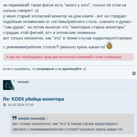
о
о
не переживай! такая фигня есть "много у кого", только об этом не
б
сильно говорят! :о)
щ
е
у меня старый эпловский монитор на дом.компе - вот он страдает
н
подобным независимо от системы/рабочего стола. сначало я думал -
и
е
"сам дурак", но потом вычитал что "некоторые старые мониторы"
страдаю этой фигней, втч и эпловские люменьки.
вот только непонятно, как "это" в твоем случае коррелирует/связано
с режимами/рабочих столов?! реально хрень какая-то!
У вас нет необходимых прав для просмотра вложений в этом сообщении.
если я ошибаюсь, то
поправьте
а не
критикуйте
:о)
ormorph
Re: KDE6 убийца монитора
С
14.10.2024 07:03
о
о
б
sunjob
писал(а):
↑
щ
е
вот только непонятно, как "это" в твоем случае коррелирует/
н
связано с режимами/рабочих столов?! реально хрень какая-то!
и
е