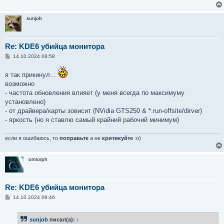
sunjob
Re: KDE6 убийца монитора
С
14.10.2024 08:58
о
о
я так прикинул...
б
щ
возможно
е
- частота обновления влияет (у меня всегда по максимуму
н
и
установлено)
е
- от драйвера/карты зовисит (NVidia GTS250 & *.run-offsite/dirver)
- яркость (но я ставлю самый крайний рабочий минимум)
если я ошибаюсь, то
поправьте
а не
критикуйте
:о)
ormorph
Re: KDE6 убийца монитора
С
14.10.2024 09:46
о
о
б
sunjob
писал(а):
↑
щ