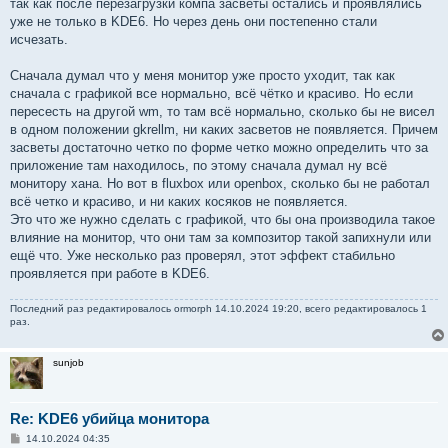
так как после перезагрузки компа засветы остались и проявлялись
уже не только в KDE6. Но через день они постепенно стали
исчезать.
Сначала думал что у меня монитор уже просто уходит, так как
сначала с графикой все нормально, всё чётко и красиво. Но если
пересесть на другой wm, то там всё нормально, сколько бы не висел
в одном положении gkrellm, ни каких засветов не появляется. Причем
засветы достаточно четко по форме четко можно определить что за
приложение там находилось, по этому сначала думал ну всё
монитору хана. Но вот в fluxbox или openbox, сколько бы не работал
всё четко и красиво, и ни каких косяков не появляется.
Это что же нужно сделать с графикой, что бы она производила такое
влияние на монитор, что они там за композитор такой запихнули или
ещё что. Уже несколько раз проверял, этот эффект стабильно
проявляется при работе в KDE6.
Последний раз редактировалось
ormorph
14.10.2024 19:20, всего редактировалось 1
раз.
sunjob
Re: KDE6 убийца монитора
С
14.10.2024 04:35