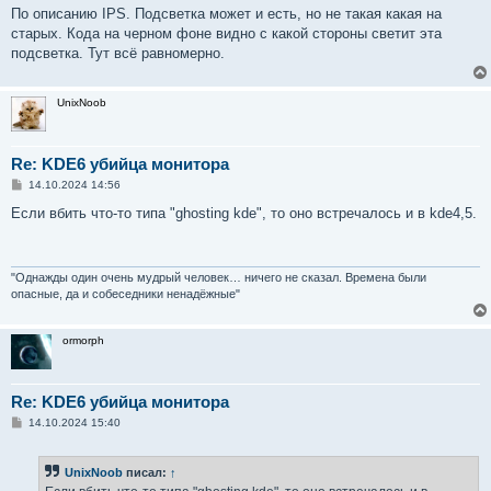
е
По описанию IPS. Подсветка может и есть, но не такая какая на
старых. Кода на черном фоне видно с какой стороны светит эта
подсветка. Тут всё равномерно.
UnixNoob
Re: KDE6 убийца монитора
С
14.10.2024 14:56
о
о
Если вбить что-то типа "ghosting kde", то оно встречалось и в kde4,5.
б
щ
е
н
и
"Однажды один очень мудрый человек… ничего не сказал. Времена были
е
опасные, да и собеседники ненадёжные"
ormorph
Re: KDE6 убийца монитора
С
14.10.2024 15:40
о
о
б
UnixNoob
писал:
↑
щ
е