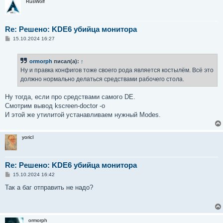
RusWolf
Re: Решено: KDE6 убийца монитора
С
15.10.2024 16:27
о
о
б
ormorph
писал(а):
↑
щ
е
Ну и правка конфигов тоже своего рода является костылём. Всё это
н
должно нормально делаться средствами рабочего стола.
и
е
Ну тогда, если про средствами самого DE.
Смотрим вывод kscreen-doctor -o
И этой же утилитой устанавливаем нужный Modes.
yoricI
Re: Решено: KDE6 убийца монитора
С
15.10.2024 16:42
о
о
Так а баг отправить не надо?
б
щ
е
н
и
ormorph
е