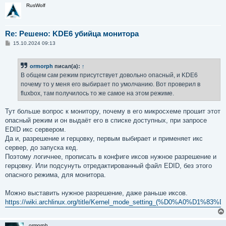
RusWolf
Re: Решено: KDE6 убийца монитора
С
15.10.2024 09:13
о
о
б
ormorph
писал(а):
↑
щ
е
В общем сам режим присутствует довольно опасный, и KDE6
н
почему то у меня его выбирает по умолчанию. Вот проверил в
и
е
fluxbox, там получилось то же самое на этом режиме.
Тут больше вопрос к монитору, почему в его микросхеме прошит этот
опасный режим и он выдаёт его в списке доступных, при запросе
EDID икс сервером.
Да и, разрешение и герцовку, первым выбирает и применяет икс
сервер, до запуска кед.
Поэтому логичнее, прописать в конфиге иксов нужное разрешение и
герцовку. Или подсунуть отредактированный файл EDID, без этого
опасного режима, для монитора.
Можно выставить нужное разрешение, даже раньше иксов.
https://wiki.archlinux.org/title/Kernel_mode_setting
ormorph