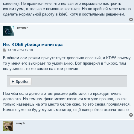
калечит). Не нравится мне, что нельзя это нормально настроить
ихним гуем, а только с помощью костыля. Но по крайней мере можно
сделать нормальной работу в kde6, хотя и костыльным решением.
ormorph
Re: KDE6 убийца монитора
С
14.10.2024 19:19
о
о
В общем сам режим присутствует довольно опасный, и KDE6 почему
б
то у меня его выбирает по умолчанию. Вот проверил в fluxbox, там
щ
е
получилось то же самое на этом режиме.
н
и
е
Spoiler
При чём если долго в этом режиме работало, то проходит очень
долго это. На темном фоне может казаться что уже прошло, но как
только наведёшь на это место белое окно, то это снова проявляется.
Больше уже не буду мучить монитор, ещё навернётся окончательно.
sunjob