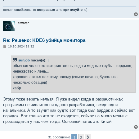
если я ошибаюсь, то
поправьте
а не
критикуйте
:о)
ormorph
Re: Решено: KDE6 убийца монитора
С
16.10.2024 18:32
о
о
б
sunjob
писал(а):
↑
щ
е
обычная человеко-история: огонь, вода и медные трубы... гордыня,
н
невежество и лень...
и
е
хорошая статья по этому поводу (самое начало, буквально
несколько обзацев)
хабр
Этому тоже верить нельзя. Я уже видел когда в разработчиках
программы не числится ни одного разработчика, везде одни
начальники. А то звучит как будто вот тогда был бардак а сейчас вот
порядок. Вот только что то не сходится, сейчас на много меньше
производится у нас чем тогда. Основной поток это Китай.
1
2
След.
31 сообщение