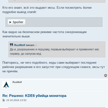
Кто его знает, всё это выдают иксы. Если посмотреть более
подробно вывод xrandr:
Spoiler
Как видно на безопасном режиме частота синхронизации
значительно выше.
RusWolf
писал:
↑
Да и, разрешение и герцовку, первым выбирает и применяет икс
сервер, до запуска кед.
Повторюсь, ни чего подобного, кеды сами выбирают последнее
рабочее разрешение и его запустят при следующем сеансе, иксы тут
не причём.
RusWolf
Re: Решено: KDE6 убийца монитора
С
15.10.2024 13:52
о
о