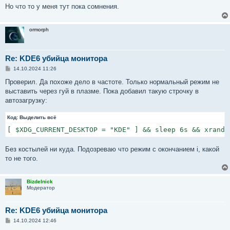
Но что то у меня тут пока сомнения.
ormorph
Re: KDE6 убийца монитора
С
14.10.2024 11:26
о
о
Проверил. Да похоже дело в частоте. Только нормальный режим не
б
выставить через гуй в плазме. Пока добавил такую строчку в
щ
е
автозагрузку:
н
и
Код:
е
Выделить всё
[ $XDG_CURRENT_DESKTOP = "KDE" ] && sleep 6s && xrandr
Без костылей ни куда. Подозреваю что режим с окончанием i, какой
то не того.
Bizdelnick
Модератор
Re: KDE6 убийца монитора
С
14.10.2024 12:46
о