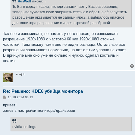
RusWolf
писал:
↑
То Вы в верху писали, что кде запаминает у Вас разрешение,
теперь получается если заершить сессию и обратно её запустить
разрешение оказывается не запомнилось, а выбралось опасное
для монитора разрешение с через строчной развёрткой.
Так оно и запоминает, но память у него плохая, он запоминает
разрешение 1920x1080 с частотой 60 как 1920x1080i стой же
частотой. Типа между ними оно не видит разницы. Остальные все
разрешения запоминает нормально, но вот с этим упорно не хочет.
В принципе мне оно уже не сильно и нужно, сделал костыль и
хватит.
sunjob
Re: Решено: KDE6 убийца монитора
С
16.10.2024 06:13
о
о
привет!
б
залез в настройки монитора/драйверов
щ
е
н
и
е
nvidia-settings