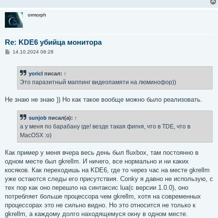
н
и
ormorph
е
Re: KDE6 убийца монитора
С
14.10.2024 08:28
о
о
б
yoricI
писал:
↑
щ
е
Это паразитный маппинг видеопамяти на люминофор))
н
и
е
Не знаю не знаю )) Но как такое вообще можно было реализовать.
sunjob
писал(а):
↑
а у меня по барабану где! везде такая фигня, что в TDE, что в
MacOSX :о)
Как пример у меня вчера весь день был fluxbox, там постоянно в
одном месте был gkrellm. И ничего, все нормально и ни каких
косяков. Как переходишь на KDE6, где то через час на месте gkrellm
уже остаются следы его присутствия. Conky я давно не использую, с
тех пор как оно перешло на синтаксис lua(с версии 1.0.0), оно
потребляет больше процессора чем gkrellm, хотя на современных
процессорах это не сильно видно. Но это относится не только к
gkrellm, а каждому долго находящемуся окну в одном месте.