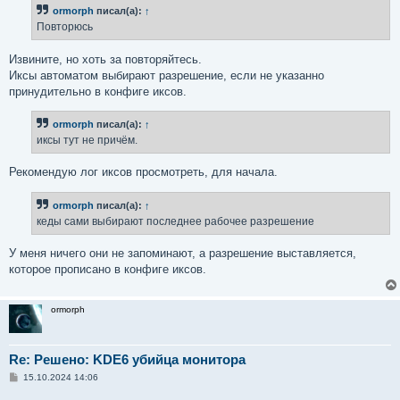
б
ormorph
писал(а):
↑
щ
е
Повторюсь
н
и
е
Извините, но хоть за повторяйтесь.
Иксы автоматом выбирают разрешение, если не указанно
принудительно в конфиге иксов.
ormorph
писал(а):
↑
иксы тут не причём.
Рекомендую лог иксов просмотреть, для начала.
ormorph
писал(а):
↑
кеды сами выбирают последнее рабочее разрешение
У меня ничего они не запоминают, а разрешение выставляется,
которое прописано в конфиге иксов.
ormorph
Re: Решено: KDE6 убийца монитора
С
15.10.2024 14:06
о
о