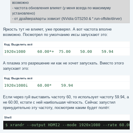
е
возможно
н
- частота обновления влияет (у меня всегда по максимуму
и
е
установлено)
- от драйвера/карты зовисит (NVidia GTS250 & *.run-offsite/dirver)
Яркость тут не влияет, уже проверял. А вот частота вполне
возможно. Посмотрел по умолчанию иксы запускают это:
Код:
Выделить всё
1920x1080     60.00*+  75.00    50.00    59.94
А плазма это разрешение ни как не хочет запускать. Вместо этого
запускает это:
Код:
Выделить всё
1920x1080i    60.00*    59.94
Если через гуй выставить частоту 60, то использует частоту 59.94, а
не 60.00, кстати с ней наибольшая чёткость. Сейчас запустил
принудительно эту частоту, посмотрим каким будет полёт:
Shell
$ xrandr --output HDMI2 --mode 1920x1080 --rate 60.00