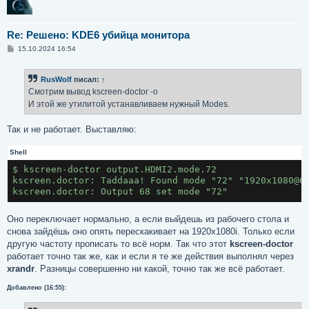
Re: Решено: KDE6 убийца монитора
С
15.10.2024 16:54
о
о
б
RusWolf
писал:
↑
щ
е
Смотрим вывод kscreen-doctor -o
н
И этой же утилитой устанавливаем нужный Modes.
и
е
Так и не работает. Выставляю:
Shell
$ kscreen-doctor output.HDMI2.mode.72
kscreen.doctor: Taddaaa! Found mode "72" "1920x1080@6
kscreen.doctor: Output 68 set mode "72"
Оно переключает нормально, а если выйдешь из рабочего стола и
снова зайдёшь оно опять перескакивает на 1920x1080i. Только если
другую частоту прописать то всё норм. Так что этот
kscreen-doctor
работает точно так же, как и если я те же действия выполнял через
xrandr
. Разницы совершенно ни какой, точно так же всё работает.
Добавлено (16:55):