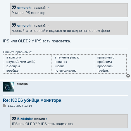
о
б
ormorph
писал(а):
↑
щ
е
У меня IPS монитор
н
и
е
ormorph
писал(а):
↑
черный, это чёрный и подсветки не видно на чёрном фоне
IPS или OLED? У IPS есть подсветка.
Пишите правильно:
в консол
и
в течени
е
(часа)
приемл
е
мо
вк
у́пе
(с чем-либо)
нович
о
к
пробле
м
а
в о
бщем
ню
анс
проб
о
вать
в
оо
бще
п
о у
молчанию
тра
ф
ик
ormorph
Re: KDE6 убийца монитора
С
14.10.2024 13:16
о
о
б
Bizdelnick
писал:
↑
щ
е
IPS или OLED? У IPS есть подсветка.
н
и