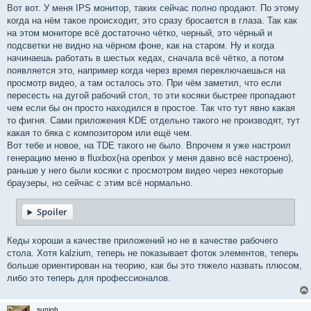
Вот вот. У меня IPS монитор, таких сейчас полно продают. По этому
когда на нём такое происходит, это сразу бросается в глаза. Так как
на этом мониторе всё достаточно чётко, черный, это чёрный и
подсветки не видно на чёрном фоне, как на старом. Ну и когда
начинаешь работать в шестых кедах, сначала всё чётко, а потом
появляется это, например когда через время переключаешься на
просмотр видео, а там осталось это. При чём заметил, что если
пересесть на дугой рабочий стол, то эти косяки быстрее пропадают
чем если бы он просто находился в простое. Так что тут явно какая
то фигня. Сами приложения KDE отдельно такого не производят, тут
какая то бяка с композитором или ещё чем.
Вот тебе и новое, на TDE такого не было. Впрочем я уже настроил
генерацию меню в fluxbox(на openbox у меня давно всё настроено),
раньше у него были косяки с просмотром видео через некоторые
браузеры, но сейчас с этим всё нормально.
Spoiler
Кеды хороши а качестве приложений но не в качестве рабочего
стола. Хотя kalzium, теперь не показывает фоток элементов, теперь
больше ориентирован на теорию, как бы это тяжело назвать плюсом,
либо это теперь для профессионалов.
sunjob