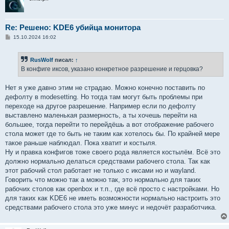
Re: Решено: KDE6 убийца монитора
С
15.10.2024 16:02
о
о
б
RusWolf
писал:
↑
щ
е
В конфиге иксов, указано конкретное разрешение и герцовка?
н
и
е
Нет я уже давно этим не страдаю. Можно конечно поставить по
дефолту в modesetting. Но тогда там могут быть проблемы при
переходе на другое разрешение. Например если по дефолту
выставлено маленькая размерность, а ты хочешь перейти на
большее, тогда перейти то перейдёшь а вот отображение рабочего
стола может где то быть не таким как хотелось бы. По крайней мере
такое раньше наблюдал. Пока хватит и костыля.
Ну и правка конфигов тоже своего рода является костылём. Всё это
должно нормально делаться средствами рабочего стола. Так как
этот рабочий стол работает не только с иксами но и wayland.
Говорить что можно так а можно так, это нормально для таких
рабочих столов как openbox и т.п., где всё просто с настройками. Но
для таких как KDE6 не иметь возможности нормально настроить это
средствами рабочего стола это уже минус и недочёт разработчика.