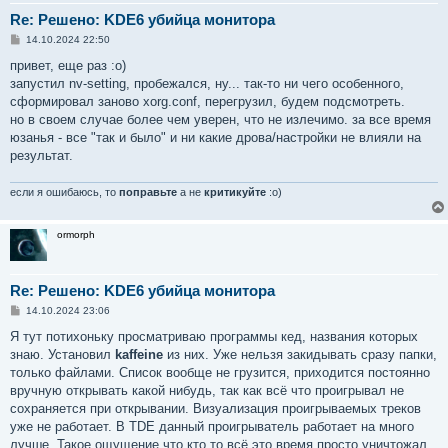
Re: Решено: KDE6 убийца монитора
С
14.10.2024 22:50
о
о
привет, еще раз :о)
б
запустил nv-setting, пробежался, ну... так-то ни чего особенного,
щ
е
сформировал заново xorg.conf, перегрузил, будем подсмотреть.
н
но в своем случае более чем уверен, что не излечимо. за все время
и
е
юзанья - все "так и было" и ни какие дрова/настройки не влияли на
результат.
если я ошибаюсь, то
поправьте
а не
критикуйте
:о)
ormorph
Re: Решено: KDE6 убийца монитора
С
14.10.2024 23:06
о
о
Я тут потихоньку просматриваю программы кед, названия которых
б
знаю. Установил
kaffeine
из них. Уже нельзя закидывать сразу папки,
щ
е
только файлами. Список вообще не грузится, приходится постоянно
н
вручную открывать какой нибудь, так как всё что проигрывал не
и
е
сохраняется при открывании. Визуализация проигрываемых треков
уже не работает. В TDE данный проигрыватель работает на много
лучше. Такое ощущение что кто то всё это время просто уничтожал