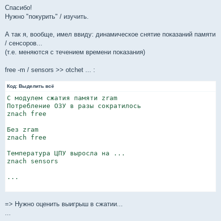
Спасибо!
Нужно "покурить" / изучить.
А так я, вообще, имел ввиду: динамическое снятие показаний памяти
/ сенсоров...
(т.е. меняются с течением времени показания)
free -m / sensors >> otchet ... :
Код:
Выделить всё
С модулем сжатия памяти zram

Потребление ОЗУ в разы сократилось

znach free

Без zram 

znach free

Температура ЦПУ выросла на ...

znach sensors

...

=> Нужно оценить выигрыш в сжатии...
...