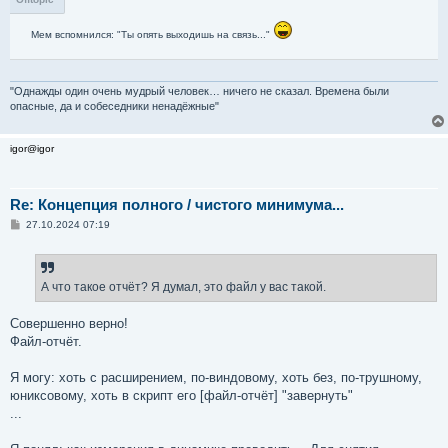
б
щ
е
Мем вспомнился: "Ты опять выходишь на связь..."
н
и
е
"Однажды один очень мудрый человек… ничего не сказал. Времена были
опасные, да и собеседники ненадёжные"
igor@igor
Re: Концепция полного / чистого минимума...
С
27.10.2024 07:19
о
о
б
щ
е
А что такое отчёт? Я думал, это файл у вас такой.
н
и
е
Совершенно верно!
Файл-отчёт.
Я могу: хоть с расширением, по-виндовому, хоть без, по-трушному,
юниксовому, хоть в скрипт его [файл-отчёт] "завернуть"
...