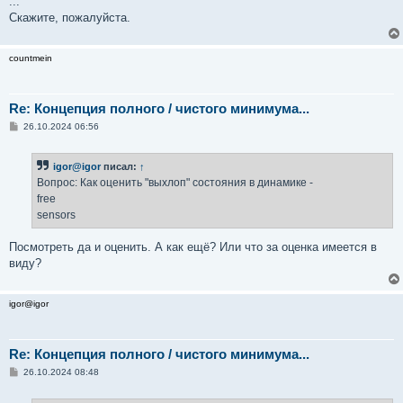
...
Cкажите, пожалуйста.
countmein
Re: Концепция полного / чистого минимума...
С
26.10.2024 06:56
о
о
б
igor@igor
писал:
↑
щ
е
Вопрос: Как оценить "выхлоп" состояния в динамике -
н
free
и
е
sensors
Посмотреть да и оценить. А как ещё? Или что за оценка имеется в
виду?
igor@igor
Re: Концепция полного / чистого минимума...
С
26.10.2024 08:48
о
о