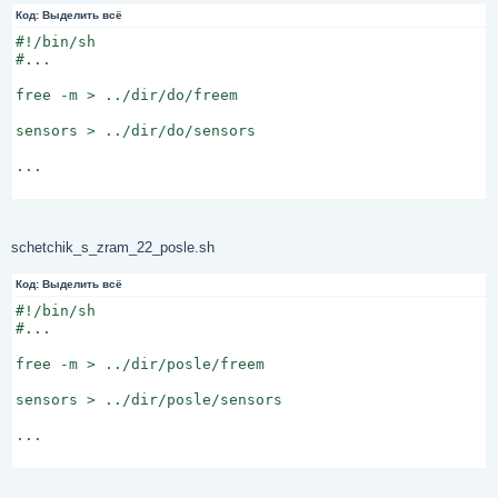
Код:
Выделить всё
#!/bin/sh

#...

free -m > ../dir/do/freem

sensors > ../dir/do/sensors

...

schetchik_s_zram_22_posle.sh
Код:
Выделить всё
#!/bin/sh

#...

free -m > ../dir/posle/freem

sensors > ../dir/posle/sensors

...
