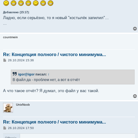
Добавлено (15:17):
Ладно, если серьёзно, то я новый "костылёк запилил"...
...
countmein
Re: Концепция полного / чистого минимума...
С
26.10.2024 15:36
о
о
б
igor@igor
писал:
↑
щ
е
В файл да - проблем нет, а вот в отчёт
н
и
е
А что такое отчёт? Я думал, это файл у вас такой.
UnixNoob
Re: Концепция полного / чистого минимума...
С
26.10.2024 17:50
о
о
Offtopic