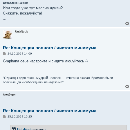
Добавлено (11:54):
Или тогда уже тут массив нужен?
Скажите, пожалуйста!
...
UnixNoob
Re: Концепция полного / чистого минимума...
С
24.10.2024 14:09
о
о
Graphana себе настройте и сидите любуйтесь -)
б
щ
е
н
и
"Однажды один очень мудрый человек… ничего не сказал. Времена были
е
опасные, да и собеседники ненадёжные"
igor@igor
Re: Концепция полного / чистого минимума...
С
25.10.2024 10:25
о
о
б
UnixNoob
писал:
↑