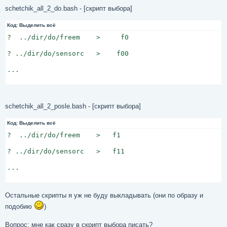
schetchik_all_2_do.bash - [скрипт выбора]
Код:
Выделить всё
?  ../dir/do/freem    >     f0

? ../dir/do/sensorc   >    f00

...

schetchik_all_2_posle.bash - [скрипт выбора]
Код:
Выделить всё
?  ../dir/do/freem    >   f1

? ../dir/do/sensorc   >   f11

...

Остальные скрипты я уж не буду выкладывать (они по образу и
подобию
)
Вопрос: мне как сразу в скрипт выбора писать?