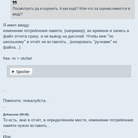
б
щ
е
Посмотреть да и оценить. А как ещё? Или что за оценка имеется в
н
виду?
и
е
Я имел ввиду:
изменение потребления памяти, (например), во времени и запись в
файл отчета сразу, а не вывод на дисплей. Чтобы мне "по
школьному" в отчёт не вставлять...(копировать "ручками" из
файла...)
free -m > otchet
Spoiler
...
Помогите, пожалуйста...
...
Добавлено (09:06):
То есть, мне в отчёт, в определённом месте, изменение потребления
памяти нужно вставить...
...
Или: