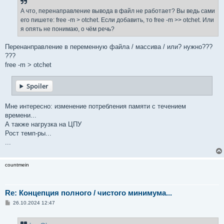
щ
е
А что, перенаправление вывода в файл не работает? Вы ведь сами
н
его пишете: free -m > otchet. Если добавить, то free -m >> otchet. Или
и
е
я опять не понимаю, о чём речь?
Перенанправление в переменную файла / массива / или? нужно???
???
free -m > otchet
Spoiler
Мне интересно: изменение потребления памяти с течением
времени...
А также нагрузка на ЦПУ
Рост темп-ры...
...
countmein
Re: Концепция полного / чистого минимума...
С
26.10.2024 12:47
о
о
б