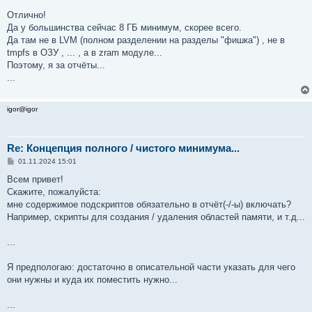
и
е
Отлично!
Да у большинства сейчас 8 ГБ минимум, скорее всего.
Да там не в LVM (полном разделении на разделы "фишка") , не в
tmpfs в ОЗУ , ... , а в zram модуле...
Поэтому, я за отчёты...
...
igor@igor
Re: Концепция полного / чистого минимума...
С
01.11.2024 15:01
о
о
Всем привет!
б
Скажите, пожалуйста:
щ
е
мне содержимое подскриптов обязательно в отчёт(-/-ы) включать?
н
Например, скрипты для создания / удаления областей памяти, и т.д...
и
е
...
Я предпологаю: достаточно в описательной части указать для чего
они нужны и куда их поместить нужно...
...