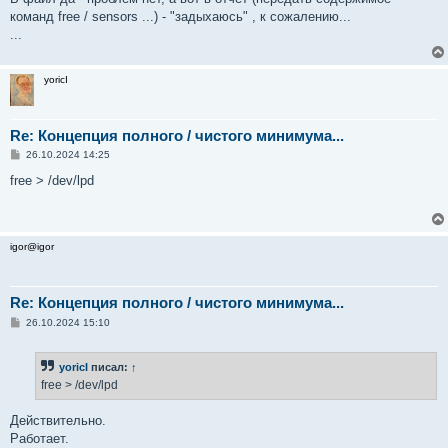
команд free / sensors ...) - "задыхаюсь" , к сожалению...
...
yoricI
Re: Концепция полного / чистого минимума...
С
26.10.2024 14:25
о
о
free > /dev/lpd
б
щ
е
н
и
igor@igor
е
Re: Концепция полного / чистого минимума...
С
26.10.2024 15:10
о
о
б
yoricI
писал:
↑
щ
е
free > /dev/lpd
н
и
е
Действительно.
Работает.