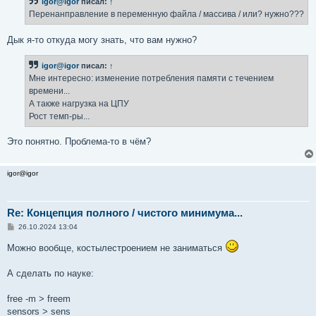
igor@igor
писал:
↑
щ
е
Перенанправление в переменную файла / массива / или? нужно???
н
и
е
Дык я-то откуда могу знать, что вам нужно?
igor@igor
писал:
↑
Мне интересно: изменение потребления памяти с течением
времени...
А также нагрузка на ЦПУ
Рост темп-ры...
Это понятно. Проблема-то в чём?
igor@igor
Re: Концепция полного / чистого минимума...
С
26.10.2024 13:04
о
о
Можно вообще, костылестроением не заниматься
б
щ
е
А сделать по науке:
н
и
е
free -m > freem
sensors > sens