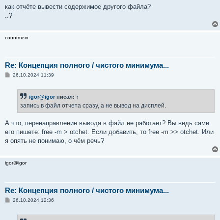
как отчёте вывести содержимое другого файла?
..?
countmein
Re: Концепция полного / чистого минимума...
С
26.10.2024 11:39
о
о
б
igor@igor
писал:
↑
щ
е
запись в файл отчета сразу, а не вывод на дисплей.
н
и
е
А что, перенаправление вывода в файл не работает? Вы ведь сами
его пишете: free -m > otchet. Если добавить, то free -m >> otchet. Или
я опять не понимаю, о чём речь?
igor@igor
Re: Концепция полного / чистого минимума...
С
26.10.2024 12:36
о
о
б