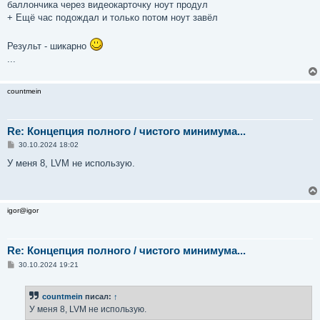
баллончика через видеокарточку ноут продул
+ Ещё час подождал и только потом ноут завёл
Результ - шикарно
...
countmein
Re: Концепция полного / чистого минимума...
С
30.10.2024 18:02
о
о
У меня 8, LVM не использую.
б
щ
е
н
и
igor@igor
е
Re: Концепция полного / чистого минимума...
С
30.10.2024 19:21
о
о
б
countmein
писал:
↑
щ
е
У меня 8, LVM не использую.
н