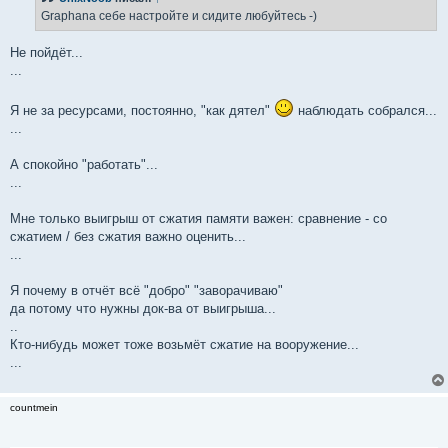
щ
е
Graphana себе настройте и сидите любуйтесь -)
н
и
е
Не пойдёт...
...
Я не за ресурсами, постоянно, "как дятел"
наблюдать собрался...
...
А спокойно "работать"...
...
Мне только выигрыш от сжатия памяти важен: сравнение - со
сжатием / без сжатия важно оценить...
...
Я почему в отчёт всё "добро" "заворачиваю"
да потому что нужны док-ва от выигрыша...
..
Кто-нибудь может тоже возьмёт сжатие на вооружение...
...
countmein