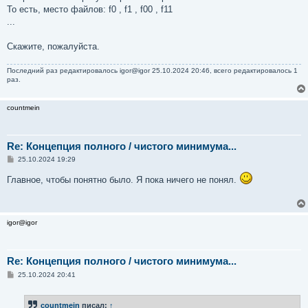
То есть, место файлов: f0 , f1 , f00 , f11
...
Скажите, пожалуйста.
Последний раз редактировалось
igor@igor
25.10.2024 20:46, всего редактировалось 1
раз.
countmein
Re: Концепция полного / чистого минимума...
С
25.10.2024 19:29
о
о
Главное, чтобы понятно было. Я пока ничего не понял.
б
щ
е
н
и
igor@igor
е
Re: Концепция полного / чистого минимума...
С
25.10.2024 20:41
о
о
б
countmein
писал:
↑
щ