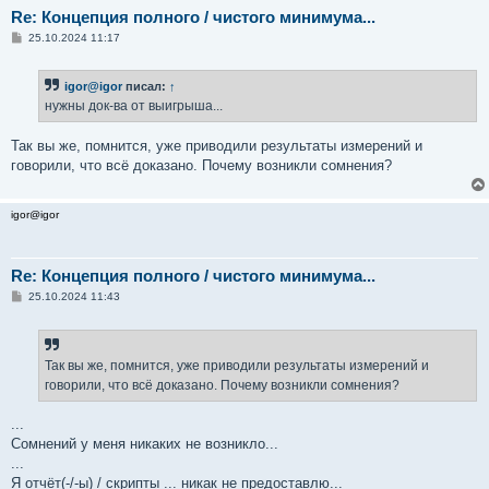
Re: Концепция полного / чистого минимума...
С
25.10.2024 11:17
о
о
б
igor@igor
писал:
↑
щ
е
нужны док-ва от выигрыша...
н
и
е
Так вы же, помнится, уже приводили результаты измерений и
говорили, что всё доказано. Почему возникли сомнения?
igor@igor
Re: Концепция полного / чистого минимума...
С
25.10.2024 11:43
о
о
б
щ
е
Так вы же, помнится, уже приводили результаты измерений и
н
говорили, что всё доказано. Почему возникли сомнения?
и
е
...
Сомнений у меня никаких не возникло...
...
Я отчёт(-/-ы) / скрипты ... никак не предоставлю...