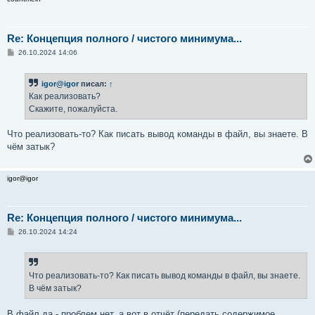
Re: Концепция полного / чистого минимума...
С
26.10.2024 14:06
о
о
б
igor@igor
писал:
↑
щ
е
Как реализовать?
н
Скажите, пожалуйста.
и
е
Что реализовать-то? Как писать вывод команды в файл, вы знаете. В
чём затык?
igor@igor
Re: Концепция полного / чистого минимума...
С
26.10.2024 14:24
о
о
б
щ
е
Что реализовать-то? Как писать вывод команды в файл, вы знаете.
н
В чём затык?
и
е
В файл да - проблем нет, а вот в отчёт (передать содержимое