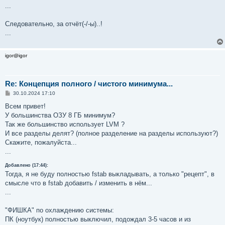
...
Следовательно, за отчёт(-/-ы)..!
...
igor@igor
Re: Концепция полного / чистого минимума...
С
30.10.2024 17:10
о
о
Всем привет!
б
У большинства ОЗУ 8 ГБ минимум?
щ
е
Так же большинство использует LVM ?
н
И все разделы делят? (полное разделение на разделы используют?)
и
е
Скажите, пожалуйста...
...
Добавлено (17:44):
Тогда, я не буду полностью fstab выкладывать, а только "рецепт", в
смысле что в fstab добавить / изменить в нём...
...
"ФИШКА" по охлаждению системы:
ПК (ноутбук) полностью выключил, подождал 3-5 часов и из