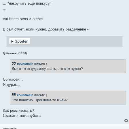
... "накручить ещё повкусу"
...
cat freem sens > otchet
В сам отчёт, если нужно, добавить разделение -
Spoiler
Добавлено (13:10):
countmein
писал:
↑
Дык я-то откуда могу знать, что вам нужно?
Согласен...
Я дурак...
countmein
писал:
↑
Это понятно. Проблема-то в чём?
Как реализовать?
Скажите, пожалуйста.
countmein