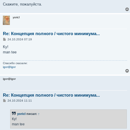
Скажите, пожалуйста.
yoricI
Re: Концепция полного / чистого минимума...
С
24.10.2024 07:19
о
о
Ку!
б
man tee
щ
е
н
Спасибо сказали:
и
igor@igor
е
igor@igor
Re: Концепция полного / чистого минимума...
С
24.10.2024 11:11
о
о
б
yoricI
писал:
↑
щ
е
Ку!
н
man tee
и
е