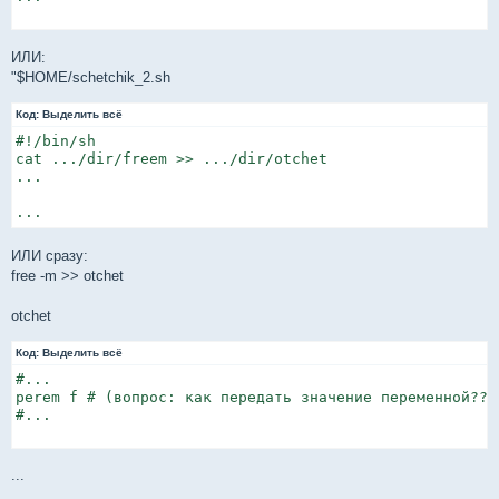
ИЛИ:
"$HOME/schetchik_2.sh
Код:
Выделить всё
#!/bin/sh

cat .../dir/freem >> .../dir/otchet

...

ИЛИ сразу:
free -m >> otchet
otchet
Код:
Выделить всё
#...

perem f # (вопрос: как передать значение переменной???)
#...

...