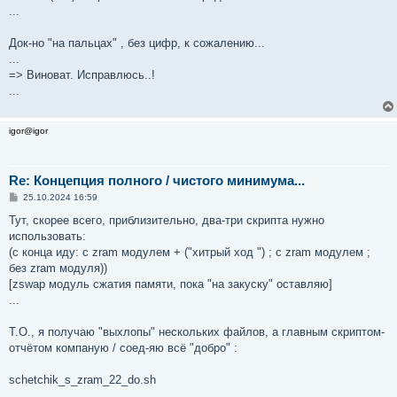
...
Док-но "на пальцах" , без цифр, к сожалению...
...
=> Виноват. Исправлюсь..!
...
igor@igor
Re: Концепция полного / чистого минимума...
С
25.10.2024 16:59
о
о
Тут, скорее всего, приблизительно, два-три скрипта нужно
б
использовать:
щ
е
(с конца иду: c zram модулем + ("хитрый ход ") ; с zram модулем ;
н
без zram модуля))
и
е
[zswap модуль сжатия памяти, пока "на закуску" оставляю]
...
Т.О., я получаю "выхлопы" нескольких файлов, а главным скриптом-
отчётом компаную / соед-яю всё "добро" :
schetchik_s_zram_22_do.sh