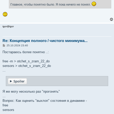
е
Главное, чтобы понятно было. Я пока ничего не понял.
н
и
е
igor@igor
Re: Концепция полного / чистого минимума...
С
25.10.2024 23:40
о
о
Постараюсь более понятно ..:
б
щ
е
free -m > otchet_s_zram_22_do
н
sensors > otchet_s_zram_22_do
и
е
...
Spoiler
Я же могу несколько раз "прогонять"
...
Вопрос: Как оценить "выхлоп" состояния в динамике -
free
sensors