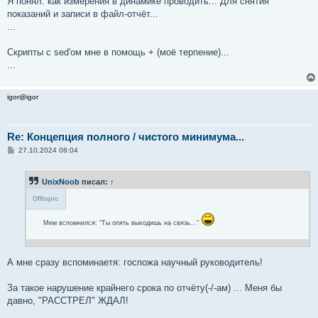
Я понял: как измерения в динамике проводить... Для снятия
показаний и записи в файл-отчёт...
...
Скрипты с sed'ом мне в помощь + (моё терпение)...
...
igor@igor
Re: Концепция полного / чистого минимума...
С
27.10.2024 08:04
о
о
б
UnixNoob
писал:
↑
щ
е
Offtopic
н
и
е
Мем вспомнился: "Ты опять выходишь на связь..."
А мне сразу вспоминаетя: госпожа научный руководитель!
За такое нарушение крайнего срока по отчёту(-/-ам) ... Меня бы
давно, "РАССТРЕЛ" ЖДАЛ!