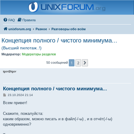
FAQ
Правила
unixforum.org
Разное
Разговоры обо всём
Концепция полного / чистого минимума...
(Высший пилотаж..!)
Модератор:
Модераторы разделов
1
2
След.
50 сообщений
igor@igor
Концепция полного / чистого минимума...
С
23.10.2024 21:14
о
о
Всем привет!
б
щ
е
Скажите, пожалуйста:
н
каким образом, можно писать и в файл(-/-ы) , и в отчёт(-/-ы)
и
е
одновременно?