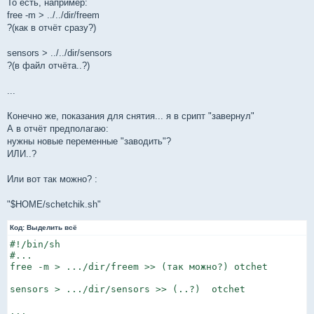
То есть, например:
free -m > ../../dir/freem
?(как в отчёт сразу?)
sensors > ../../dir/sensors
?(в файл отчёта..?)
...
Конечно же, показания для снятия... я в срипт "завернул"
А в отчёт предполагаю:
нужны новые переменные "заводить"?
ИЛИ..?
Или вот так можно? :
"$HOME/schetchik.sh"
Код:
Выделить всё
#!/bin/sh

#...

free -m > .../dir/freem >> (так можно?) otchet

sensors > .../dir/sensors >> (..?)  otchet

...
