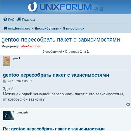
FAQ
Правила
unixforum.org
Дистрибутивы
Gentoo Linux
gentoo пересобрать пакет с зависимостями
Модератор:
/dev/random
6 сообщений • Страница
1
из
1
yoricI
gentoo пересобрать пакет с зависимостями
С
26.10.2024 05:57
о
о
Здра!
б
Можно ли одной командой пересобрать пакет с его зависимостями,
щ
е
от которых он зависит?
н
и
е
ormorph
Re: gentoo пересобрать пакет с зависимостями