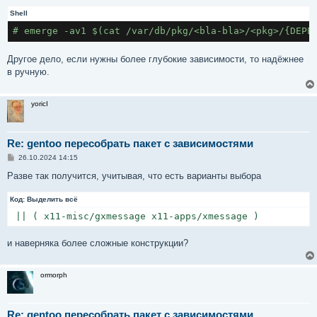
е
н
Shell
и
е
# emerge -av1 $(cat /var/db/pkg/<bla-bla>/<pkg>/{DEPE
Другое дело, если нужны более глубокие зависимости, то надёжнее
в ручную.
yoricI
Re: gentoo пересобрать пакет с зависимостями
С
26.10.2024 14:15
о
о
Разве так получится, учитывая, что есть варианты выбора
б
щ
Код:
е
Выделить всё
н
 || ( x11-misc/gxmessage x11-apps/xmessage ) 
и
е
и наверняка более сложные конструкции?
ormorph
Re: gentoo пересобрать пакет с зависимостями