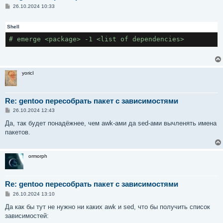
С
26.10.2024 10:33
о
о
б
Shell
щ
е
# emerge <package> -1 <list of dependencies>
н
и
е
yoricI
Re: gentoo пересобрать пакет с зависимостями
С
26.10.2024 12:43
о
о
Да, так будет понадёжнее, чем awk-ами да sed-ами вычленять имена
б
пакетов.
щ
е
н
и
ormorph
е
Re: gentoo пересобрать пакет с зависимостями
С
26.10.2024 13:10
о
о
Да как бы тут не нужно ни каких awk и sed, что бы получить список
б
зависимостей:
щ