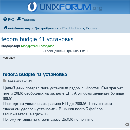
FAQ
Правила
unixforum.org
Дистрибутивы
Red Hat Linux, Fedora
fedora budgie 41 установка
Модератор:
Модераторы разделов
2 сообщения • Страница
1
из
1
korobitsyn
fedora budgie 41 установка
С
22.11.2024 14:34
о
о
Целый день потерял пока установил рядом с windows. Она требует
б
почти 20Мб свободных на разделе EFI. А windows занимает больше
щ
е
60Мб.
н
Приходится увеличивать размер EFI до 260Мб. Только таким
и
е
способом удалось установить. В ubuntu всего 5 файлов
записывается, а здесь 12.
Почему китайцы не ставят сразу 260Мб не понятно.