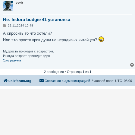
devilr
Re: fedora budgie 41 установка
С
22.11.2024 15:48
о
о
А спросить то что хотели?
б
Или это просто крик души на нерадивых китайцев?
щ
е
н
и
Мудрость приходит с возрастом.
е
Иногда возраст приходит один.
Эхо разума
2 сообщения • Страница
1
из
1
unixforum.org
Связаться с администрацией
Часовой пояс:
UTC+03:00