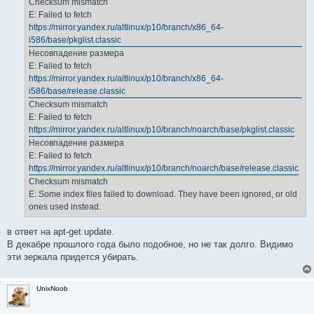
Checksum mismatch
E: Failed to fetch
https://mirror.yandex.ru/altlinux/p10/branch/x86_64-
i586/base/pkglist.classic
Несовпадение размера
E: Failed to fetch
https://mirror.yandex.ru/altlinux/p10/branch/x86_64-
i586/base/release.classic
Checksum mismatch
E: Failed to fetch
https://mirror.yandex.ru/altlinux/p10/branch/noarch/base/pkglist.classic
Несовпадение размера
E: Failed to fetch
https://mirror.yandex.ru/altlinux/p10/branch/noarch/base/release.classic
Checksum mismatch
E: Some index files failed to download. They have been ignored, or old
ones used instead.
в ответ на apt-get update.
В декабре прошлого года было подобное, но не так долго. Видимо
эти зеркала придется убирать.
UnixNoob