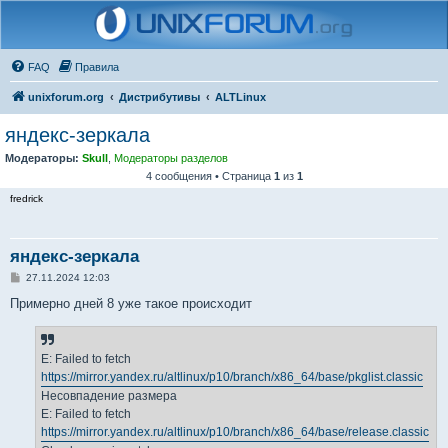
FAQ
Правила
unixforum.org
Дистрибутивы
ALTLinux
яндекс-зеркала
Модераторы:
Skull
,
Модераторы разделов
4 сообщения • Страница
1
из
1
fredrick
яндекс-зеркала
С
27.11.2024 12:03
о
о
Примерно дней 8 уже такое происходит
б
щ
е
н
E: Failed to fetch
и
е
https://mirror.yandex.ru/altlinux/p10/branch/x86_64/base/pkglist.classic
Несовпадение размера
E: Failed to fetch
https://mirror.yandex.ru/altlinux/p10/branch/x86_64/base/release.classic