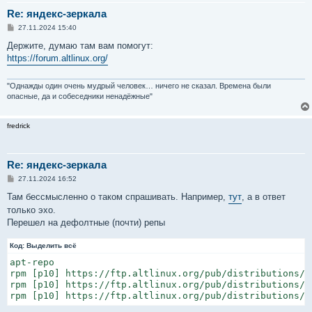
Re: яндекс-зеркала
С
27.11.2024 15:40
о
о
Держите, думаю там вам помогут:
б
https://forum.altlinux.org/
щ
е
н
и
"Однажды один очень мудрый человек… ничего не сказал. Времена были
е
опасные, да и собеседники ненадёжные"
fredrick
Re: яндекс-зеркала
С
27.11.2024 16:52
о
о
Там бессмысленно о таком спрашивать. Например,
тут
, а в ответ
б
только эхо.
щ
е
Перешел на дефолтные (почти) репы
н
и
е
Код:
Выделить всё
apt-repo 

rpm [p10] https://ftp.altlinux.org/pub/distributions/A
rpm [p10] https://ftp.altlinux.org/pub/distributions/A
rpm [p10] https://ftp.altlinux.org/pub/distributions/A