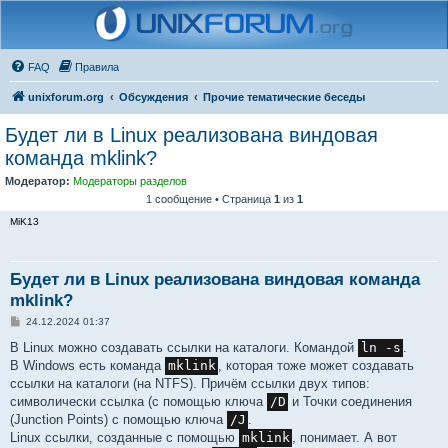
FAQ
Правила
unixforum.org
Обсуждения
Прочие тематические беседы
Будет ли в Linux реализована виндовая
команда mklink?
Модератор:
Модераторы разделов
1 сообщение • Страница
1
из
1
MiK13
Будет ли в Linux реализована виндовая команда
mklink?
С
24.12.2024 01:37
о
о
В Linux можно создавать ссылки на каталоги. Командой
ln -s
.
б
В Windows есть команда
mklink
, которая тоже может создавать
щ
е
ссылки на каталоги (на NTFS). Причём ссылки двух типов:
н
символически ссылка (с помощью ключа
/D
и Точки соединения
и
е
(Junction Points) с помощью ключа
/J
.
Linux ссылки, созданные с помощью
mklink
, понимает. А вот