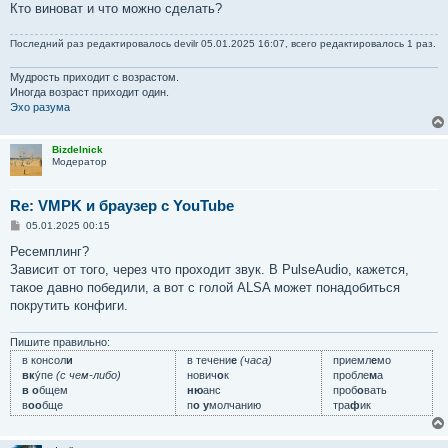
Кто виноват и что можно сделать?
Последний раз редактировалось
devilr
05.01.2025 16:07, всего редактировалось 1 раз.
Мудрость приходит с возрастом.
Иногда возраст приходит один.
Эхо разума
Bizdelnick
Модератор
Re: VMPK и браузер с YouTube
С
05.01.2025 00:15
о
о
Ресемплинг?
б
Зависит от того, через что проходит звук. В PulseAudio, кажется,
щ
е
такое давно победили, а вот с голой ALSA может понадобиться
н
покрутить конфиги.
и
е
Пишите правильно:
в консол
и
в течени
е
(часа)
приемл
е
мо
вк
у́пе
(с чем-либо)
нович
о
к
пробле
м
а
в о
бщем
ню
анс
проб
о
вать
в
оо
бще
п
о у
молчанию
тра
ф
ик