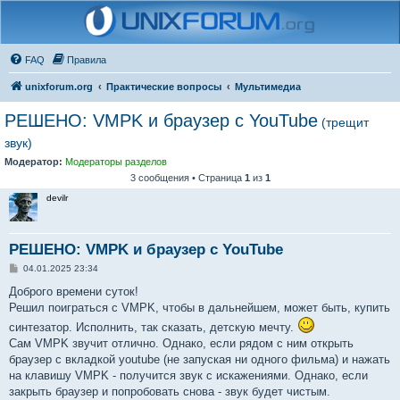
FAQ
Правила
unixforum.org
Практические вопросы
Мультимедиа
РЕШЕНО: VMPK и браузер с YouTube
(трещит
звук)
Модератор:
Модераторы разделов
3 сообщения • Страница
1
из
1
devilr
РЕШЕНО: VMPK и браузер с YouTube
С
04.01.2025 23:34
о
о
Доброго времени суток!
б
Решил поиграться с VMPK, чтобы в дальнейшем, может быть, купить
щ
е
синтезатор. Исполнить, так сказать, детскую мечту.
н
Сам VMPK звучит отлично. Однако, если рядом с ним открыть
и
е
браузер с вкладкой youtube (не запуская ни одного фильма) и нажать
на клавишу VMPK - получится звук с искажениями. Однако, если
закрыть браузер и попробовать снова - звук будет чистым.