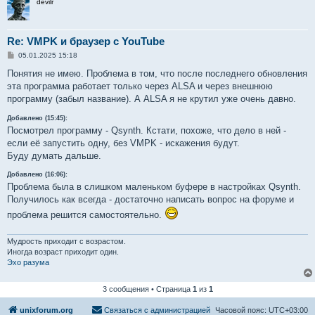
devilr
Re: VMPK и браузер с YouTube
С
05.01.2025 15:18
о
о
Понятия не имею. Проблема в том, что после последнего обновления
б
эта программа работает только через ALSA и через внешнюю
щ
е
программу (забыл название). А ALSA я не крутил уже очень давно.
н
и
Добавлено (15:45):
е
Посмотрел программу - Qsynth. Кстати, похоже, что дело в ней -
если её запустить одну, без VMPK - искажения будут.
Буду думать дальше.
Добавлено (16:06):
Проблема была в слишком маленьком буфере в настройках Qsynth.
Получилось как всегда - достаточно написать вопрос на форуме и
проблема решится самостоятельно.
Мудрость приходит с возрастом.
Иногда возраст приходит один.
Эхо разума
3 сообщения • Страница
1
из
1
unixforum.org
Связаться с администрацией
Часовой пояс:
UTC+03:00