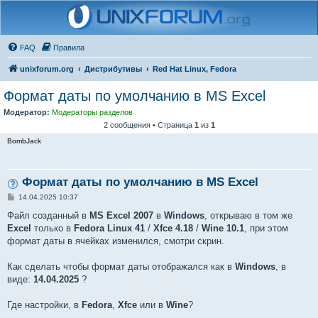
FAQ
Правила
unixforum.org
Дистрибутивы
Red Hat Linux, Fedora
Формат даты по умолчанию в MS Excel
Модератор:
Модераторы разделов
2 сообщения • Страница
1
из
1
BombJack
Формат даты по умолчанию в MS Excel
С
14.04.2025 10:37
о
о
Файл созданный в
MS Excel 2007
в
Windows
, открываю в том же
б
Excel
только в
Fedora Linux 41
/
Xfce 4.18
/
Wine 10.1
, при этом
щ
е
формат даты в ячейках изменился, смотри скрин.
н
и
е
Как сделать чтобы формат даты отображался как в
Windows
, в
виде:
14.04.2025
?
Где настройки, в
Fedora
,
Xfce
или в
Wine
?