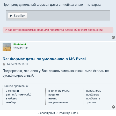
Про принудительный формат даты в ячейках знаю – не вариант.
Spoiler
У вас нет необходимых прав для просмотра вложений в этом сообщении.
Bizdelnick
Модератор
Re: Формат даты по умолчанию в MS Excel
С
14.04.2025 13:19
о
о
Подозреваю, что либо у Вас локаль американская, либо ёксель не
б
русифицированный.
щ
е
н
и
Пишите правильно:
е
в консол
и
в течени
е
(часа)
приемл
е
мо
вк
у́пе
(с чем-либо)
нович
о
к
пробле
м
а
в о
бщем
ню
анс
проб
о
вать
в
оо
бще
п
о у
молчанию
тра
ф
ик
2 сообщения • Страница
1
из
1