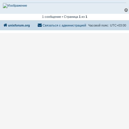
1 сообщение • Страница
1
из
1
unixforum.org
Связаться с администрацией
Часовой пояс:
UTC+03:00