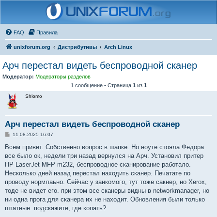
FAQ
Правила
unixforum.org
Дистрибутивы
Arch Linux
Арч перестал видеть беспроводной сканер
Модератор:
Модераторы разделов
1 сообщение • Страница
1
из
1
Shlomo
Арч перестал видеть беспроводной сканер
С
11.08.2025 16:07
о
о
Всем привет. Собственно вопрос в шапке. Но ноуте стояла Федора
б
все было ок, недели три назад вернулся на Арч. Установил притер
щ
е
HP LaserJet MFP m232, беспроводное сканирование работало.
н
Несколько дней назад перестал находить сканер. Печатате по
и
е
проводу нормлаьно. Сейчас у занкомого, тут тоже сакнер, но Xerox,
тоде не видет его. при этом все сканеры видны в networkmanager, но
ни одна прога для сканера их не находит. Обновления были только
штатные. подскажите, где копать?