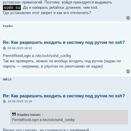
рутовских привилегий. Поэтому, войдя приходится выдавать
sudo su
. Да и набирать petalinux длиннее, чем root.
Где установлен этот запрет и как его отключить?
Kopilov
Re: Как разрешить входить в систему под рутом по ssh?
С
09.09.2025 18:32
о
о
PermitRootLogin в /etc/ssh/sshd_config
б
Так же проверить, можно ли вообще входить под рутом (задан ли
щ
е
пароль — например, в убунтах по умолчанию не задан)
н
и
е
MiK13
Re: Как разрешить входить в систему под рутом по ssh?
С
10.09.2025 13:16
о
о
б
Kopilov
писал:
↑
щ
е
PermitRootLogin в /etc/ssh/sshd_config
н
и
е
Решил это сделать, но столкнулся с проблемой