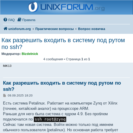
FAQ
Правила
unixforum.org
Практические вопросы
Вопрос новичка
Как разрешить входить в систему под рутом
по ssh?
Модератор:
Bizdelnick
4 сообщения • Страница
1
из
1
MiK13
Как разрешить входить в систему под рутом по
ssh?
С
09.09.2025 18:20
о
о
Есть система Petalinux. Работает на компьютере Zynq от Xilinx
б
(точнее, китайский аналог) на процессоре ARM.
щ
е
Раньше для него была система с ядром 4.9. Без проблем
н
подключался по
ssh root@zynq
и
е
Сейчас там новая система. Войти можно только под именем
обычного пользователя (petalinux). Но основная работа требует