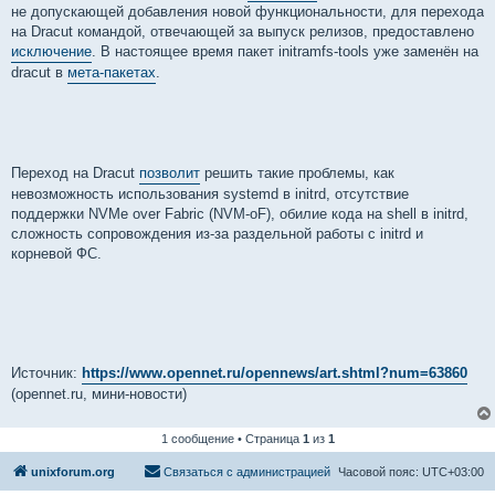
не допускающей добавления новой функциональности, для перехода
на Dracut командой, отвечающей за выпуск релизов, предоставлено
исключение
. В настоящее время пакет initramfs-tools уже заменён на
dracut в
мета-пакетах
.
Переход на Dracut
позволит
решить такие проблемы, как
невозможность использования systemd в initrd, отсутствие
поддержки NVMe over Fabric (NVM-oF), обилие кода на shell в initrd,
сложность сопровождения из-за раздельной работы с initrd и
корневой ФС.
Источник:
https://www.opennet.ru/opennews/art.shtml?num=63860
(opennet.ru, мини-новости)
1 сообщение • Страница
1
из
1
unixforum.org
Связаться с администрацией
Часовой пояс:
UTC+03:00