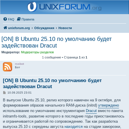
FAQ
Правила
unixforum.org
Обсуждения
Новости
[ON] В Ubuntu 25.10 по умолчанию будет
задействован Dracut
Модератор:
Модераторы разделов
1 сообщение • Страница
1
из
1
rssbot
Бот
[ON] В Ubuntu 25.10 по умолчанию будет
задействован Dracut
С
10.09.2025 23:01
о
о
В выпуске Ubuntu 25.10, релиз которого намечен на 9 октября, для
б
формирования образов начального RAM-диска (initrd)
утверждено
щ
е
использование по умолчанию инструментария
Dracut
вместо пакета
н
initramfs-tools, развитие которого в последние годы приостановилось
и
е
и ограничивается работой по сопровождению. Так как разработка
выпуска 25.10 c середины августа
находится
на стадии заморозки,