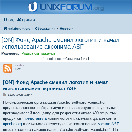
FAQ
Правила
unixforum.org
Обсуждения
Новости
[ON] Фонд Apache сменил логотип и начал
использование акронима ASF
Модератор:
Модераторы разделов
1 сообщение • Страница
1
из
1
rssbot
Бот
[ON] Фонд Apache сменил логотип и начал
использование акронима ASF
С
11.09.2025 22:44
о
о
Некоммерческая организация Apache Software Foundation,
б
предоставляющая нейтральную и не зависящую от отдельных
щ
е
производителей площадку для разработки около 400 открытых
н
продуктов,
представила
новый логотип, сменила дизайн сайта
и
е
apache.org
и объявила о переходе к использованию
бренда ASF
вместо полного наименования "Apache Software Foundation". На