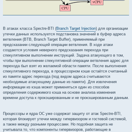
В атаках класса Spectre-BTI (
Branch Target Injection
) для организации
утечки данных используется подстановка значений в буфер адреса
ветвления (BTB, Branch Target Buffer), применяемый при
предсказании следующей операции ветвления. В ходе атаки
создаются условия неверного предсказания перехода при
спекулятивном выполнении инструкций. Задача атакующего в том,
чтобы при выполнении спекулятивной операции ветвления адрес для
перехода был взят из желаемой области памяти. После выполнения
спекулятивного перехода, в процессорном кэше остаётся считанный
из памяти адрес перехода (под видом адреса считываются
необходимые атакующему данные из памяти). Для извлечения
информации из кэша может применяться один из способов
определения содержимого кэша на основе анализа изменения
времени доступа к прокэшированным и не прокэшированным данным.
Процессоры и ядра ОС уже содержат защиту от атак Spectre-BTI,
которая блокирует утечки между гипервизором и гостевой системой,
а также между разными процессами. Но подобная защита не
учитывала то, что компоненты гипервизоров, работающие в