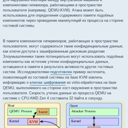
и
е
компонентами гипевизора, работающими в пространстве
пользователя (например, QEMU-KVM). Атака может быть
использована для определения содержимого памяти подобных
компонентов через проведение манипуляций из процесса на стороне
гостевой системы.
В памяти компонентов гипервизоров, работающих в пространстве
пользователя, могут содержаться такие конфиденциальные данные,
как ключи доступа к зашифрованным дисковым разделам.
Злоумышленники также потенциально могут использовать подобные
компоненты как источник утечки конфиденциальных данных,
оставшихся в памяти в результата активности других гостевых
систем. Исследователями
подготовлен
пример эксплоита,
позволяющий из гостевой системы на базе KVM извлечь
информацию о
ключах шифрования
из virtio-обработчика на базе
QEMU, выполняемого на стороне хост-окружения в пространстве
пользователя. Скорость утечки данных из процесса QEMU на
системе с CPU AMD Zen 4 составила 32 байта в секунду.