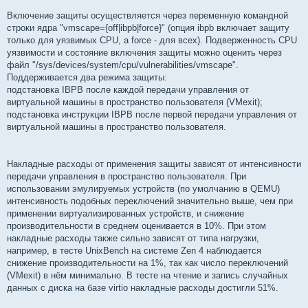
Включение защиты осуществляется через переменную командной
строки ядра "vmscape={off|ibpb|force}" (опция ibpb включает защиту
только для уязвимых CPU, а force - для всех). Подверженность CPU
уязвимости и состояние включения защиты можно оценить через
файл "/sys/devices/system/cpu/vulnerabilities/vmscape".
Поддерживается два режима защиты:
подстановка IBPB после каждой передачи управления от
виртуальной машины в пространство пользователя (VMexit);
подстановка инструкции IBPB после первой передачи управления от
виртуальной машины в пространство пользователя.
Накладные расходы от применения защиты зависят от интенсивности
передачи управления в пространство пользователя. При
использовании эмулируемых устройств (по умолчанию в QEMU)
интенсивность подобных переключений значительно выше, чем при
применении виртуализированных устройств, и снижение
производительности в среднем оценивается в 10%. При этом
накладные расходы также сильно зависят от типа нагрузки,
например, в тесте UnixBench на системе Zen 4 наблюдается
снижение производительности на 1%, так как число переключений
(VMexit) в нём минимально. В тесте на чтение и запись случайных
данных с диска на базе virtio накладные расходы достигли 51%.