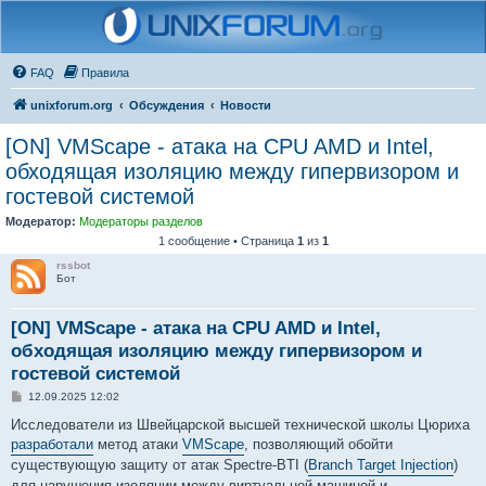
FAQ
Правила
unixforum.org
Обсуждения
Новости
[ON] VMScape - атака на CPU AMD и Intel,
обходящая изоляцию между гипервизором и
гостевой системой
Модератор:
Модераторы разделов
1 сообщение • Страница
1
из
1
rssbot
Бот
[ON] VMScape - атака на CPU AMD и Intel,
обходящая изоляцию между гипервизором и
гостевой системой
С
12.09.2025 12:02
о
о
Исследователи из Швейцарской высшей технической школы Цюриха
б
разработали
метод атаки
VMScape
, позволяющий обойти
щ
е
существующую защиту от атак Spectre-BTI (
Branch Target Injection
)
н
для нарушения изоляции между виртуальной машиной и