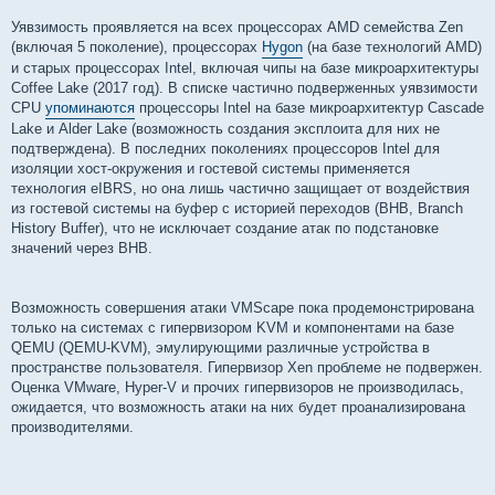
Уявзимость проявляется на всех процессорах AMD семейства Zen
(включая 5 поколение), процессорах
Hygon
(на базе технологий AMD)
и старых процессорах Intel, включая чипы на базе микроархитектуры
Coffee Lake (2017 год). В списке частично подверженных уявзимости
CPU
упоминаются
процессоры Intel на базе микроархитектур Cascade
Lake и Alder Lake (возможность создания эксплоита для них не
подтверждена). В последних поколениях процессоров Intel для
изоляции хост-окружения и гостевой системы применяется
технология eIBRS, но она лишь частично защищает от воздействия
из гостевой системы на буфер с историей переходов (BHB, Branch
History Buffer), что не исключает создание атак по подстановке
значений через BHB.
Возможность совершения атаки VMScape пока продемонстрирована
только на системах с гипервизором KVM и компонентами на базе
QEMU (QEMU-KVM), эмулирующими различные устройства в
пространстве пользователя. Гипервизор Xen проблеме не подвержен.
Оценка VMware, Hyper-V и прочих гипервизоров не производилась,
ожидается, что возможность атаки на них будет проанализирована
производителями.