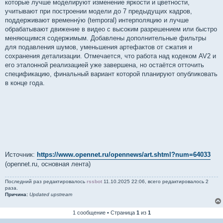
которые лучше моделируют изменение яркости и цветности,
учитывают при построении модели до 7 предыдущих кадров,
поддерживают временну́ю (temporal) интерполяцию и лучше
обрабатывают движение в видео с высоким разрешением или быстро
меняющимся содержимым. Добавлены дополнительные фильтры
для подавления шумов, уменьшения артефактов от сжатия и
сохранения детализации. Отмечается, что работа над кодеком AV2 и
его эталонной реализацией уже завершена, но остаётся отточить
спецификацию, финальный вариант которой планируют опубликовать
в конце года.
Источник:
https://www.opennet.ru/opennews/art.shtml?num=64033
(opennet.ru, основная лента)
Последний раз редактировалось
rssbot
11.10.2025 22:06, всего редактировалось 2
раза.
Причина:
Updated upstream
1 сообщение • Страница
1
из
1