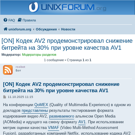
FAQ
Правила
unixforum.org
Обсуждения
Новости
[ON] Кодек AV2 продемонстрировал снижение
битрейта на 30% при уровне качества AV1
Модератор:
Модераторы разделов
1 сообщение • Страница
1
из
1
rssbot
Бот
[ON] Кодек AV2 продемонстрировал снижение
битрейта на 30% при уровне качества AV1
С
11.10.2025 11:15
о
о
На конференции
QoMEX
(Quality of Multimedia Experience) в одном из
б
докладов
представлены
результаты тестирования формата
щ
е
кодирования видео AV2,
развиваемого
альянсом Open Media
н
(AOMedia) и идущего на смену формату
AV1
. При использовании
и
е
метрик оценки качества
VMAF
(Video Multi-Method Assessment
Fusion), разработанных компанией Netflix, использование кодека AV2